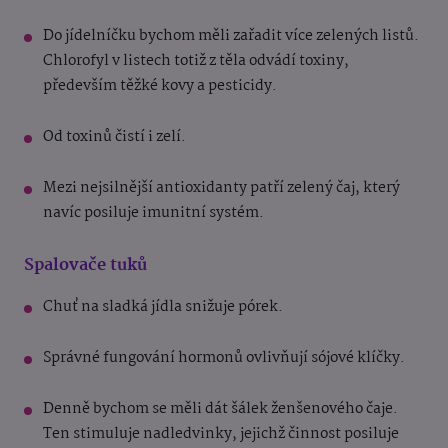
Do jídelníčku bychom měli zařadit více zelených listů.
Chlorofyl v listech totiž z těla odvádí toxiny,
především těžké kovy a pesticidy.
Od toxinů čistí i zelí.
Mezi nejsilnější antioxidanty patří zelený čaj, který
navíc posiluje imunitní systém.
Spalovače tuků
Chuť na sladká jídla snižuje pórek.
Správné fungování hormonů ovlivňují sójové klíčky.
Denně bychom se měli dát šálek ženšenového čaje.
Ten stimuluje nadledvinky, jejichž činnost posiluje