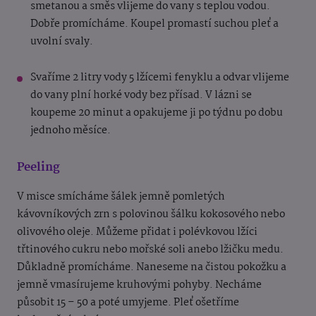
smetanou a směs vlijeme do vany s teplou vodou.
Dobře promícháme. Koupel promastí suchou pleť a
uvolní svaly.
Svaříme 2 litry vody 5 lžícemi fenyklu a odvar vlijeme
do vany plní horké vody bez přísad. V lázni se
koupeme 20 minut a opakujeme ji po týdnu po dobu
jednoho měsíce.
Peeling
V misce smícháme šálek jemně pomletých
kávovníkových zrn s polovinou šálku kokosového nebo
olivového oleje. Můžeme přidat i polévkovou lžíci
třtinového cukru nebo mořské soli anebo lžičku medu.
Důkladně promícháme. Naneseme na čistou pokožku a
jemně vmasírujeme kruhovými pohyby. Necháme
působit 15 – 50 a poté umyjeme. Pleť ošetříme