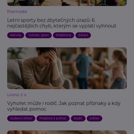
Pearmedia
Letní sporty bez zbytečných úrazů: 6
nejčastějších chyb, kterým se vyplatí vyhnout
Aktivity
Cvičení, sport
Prázdniny
Zdraví
Loono, z. s.
Vyhořet může i rodič. Jak poznat příznaky a kdy
vyhledat pomoc
Duševní zdraví
Podpora a pomoc
Rodič
Zdraví