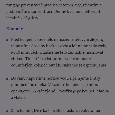
funguje preventivně proti bolestem hlavy, závratím a
problémům s koncentrací. Denně bychom měli vypít
ideálně 2 až 3 litry.
Koupele
Před koupelí si celé tělo namažeme tělovým olejem,
napustíme do vany horkou vodu a lehneme si do vody.
Po 10 minutách si začneme tělo důkladně masírovat
žínkou. Tím z těla odstraníme velké množství
odumřelých kožních buněk. Nakonec se osprchujeme.
Do vany napustíme horkou vodu a přilijeme 2 litry
plnotučného mléka. V lázni se koupeme 20 minut a
opakujeme ji 3krát týdně. Pokožka je po koupeli hladká
a vláčná.
Smícháme 4 lžíce kakaového prášku s 1 zakysanou