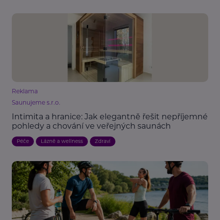
Reklama
Saunujeme s.r.o.
Intimita a hranice: Jak elegantně řešit nepříjemné
pohledy a chování ve veřejných saunách
Péče
Lázně a wellness
Zdraví