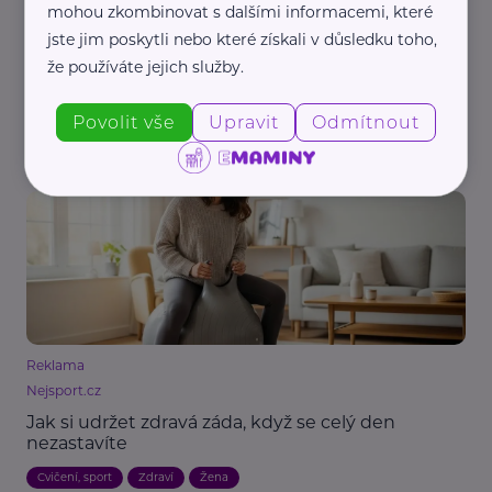
mohou zkombinovat s dalšími informacemi, které
jste jim poskytli nebo které získali v důsledku toho,
MaVe PR
že používáte jejich služby.
Jak přežít letní vedra? Sedm tipů, které ochrání
vaše srdce i zdraví
Povolit vše
Upravit
Odmítnout
Aktuálně
Bezpečnost
Zdraví
Reklama
Nejsport.cz
Jak si udržet zdravá záda, když se celý den
nezastavíte
Cvičení, sport
Zdraví
Žena