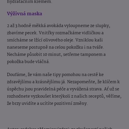
hydratačním krémem.
Výživná maska
2 až 3 hodně měkká avokáda vyloupneme ze slupky,
zbavíme pecek. Vnitřky rozmačkáme vidličkou a
smícháme se lžící olivového oleje. Vzniklou kaši
naneseme postupně na celou pokožku i na tváře.
Necháme působit 10 minut, setřeme tamponem a
pokožka bude vláčná.
Doufáme, že vám naše tipy pomohou na cestě ke
zdravějšímu a krásnějšímu já. Nezapomeňte, že klíčem k
úspěchu jsou pravidelná péče a vyvážená strava. Ať už se
rozhodnete vyzkoušet kterýkoli z našich receptů, věříme,
že brzy uvidíte a ucítíte pozitivní změny.