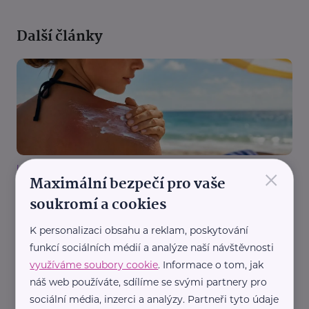
Další články
×
Loono, z. s.
Maximální bezpečí pro vaše
Vysoké SPF nestačí. Odborníci vysvětlují proč
soukromí a cookies
Aktuálně
Bezpečnost
Péče
Zdraví
K personalizaci obsahu a reklam, poskytování
funkcí sociálních médií a analýze naší návštěvnosti
využíváme soubory cookie
. Informace o tom, jak
náš web používáte, sdílíme se svými partnery pro
sociální média, inzerci a analýzy. Partneři tyto údaje