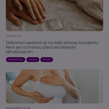
Loono, z. s.
Odborníci upozorňují na další přínosy kondomu.
Není jen ochranou před nechtěným
těhotenstvím
Bezpečnost
Vztahy
Zdraví
gesundheit.gv.at