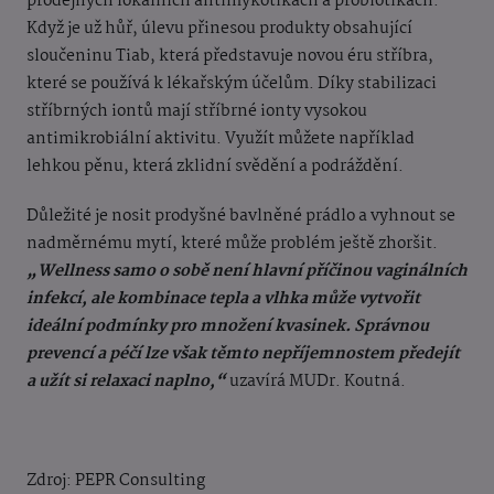
prodejných lokálních antimykotikách a probiotikách.
Když je už hůř, úlevu přinesou produkty obsahující
sloučeninu Tiab, která představuje novou éru stříbra,
které se používá k lékařským účelům. Díky stabilizaci
stříbrných iontů mají stříbrné ionty vysokou
antimikrobiální aktivitu. Využít můžete například
lehkou pěnu, která zklidní svědění a podráždění.
Důležité je nosit prodyšné bavlněné prádlo a vyhnout se
nadměrnému mytí, které může problém ještě zhoršit.
„Wellness samo o sobě není hlavní příčinou vaginálních
infekcí, ale kombinace tepla a vlhka může vytvořit
ideální podmínky pro množení kvasinek. Správnou
prevencí a péčí lze však těmto nepříjemnostem předejít
a užít si relaxaci naplno,“
uzavírá MUDr. Koutná.
Zdroj: PEPR Consulting