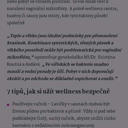
nebo pobyt ve vlhkém prostředí. To vše může vést k
narušení vaginální mikroflóry. A právě wellness centra,
bazény či sauny jsou místy, kde tyto faktory působí
společně.
„Teplo a vlhko jsou ideální podmínky pro přemnožení
kvasinek. Kombinace syntetických, těsných plavek a
vlhkého prostředí může být problematická pro vaginální
mikroflóru,“
upozorňuje gynekoložka MUDr. Kristýna
Koutná a dodává:
„Ve vířivkách se bakterie snadno
množí a vodní proudy je šíří. Pobyt v nich doporučuji
zkrátit a po odchodu se důkladně osprchovat a osušit.“
7 tipů, jak si užít wellness bezpečně
Používejte ručník – Lavičky v saunách mohou být
živnou půdou pro bakterie a plísně. Vždy si pod sebe
podkládejte čistý, suchý ručník, abyste snížili riziko
kontaktu s nežádoucími mikroorganismy.