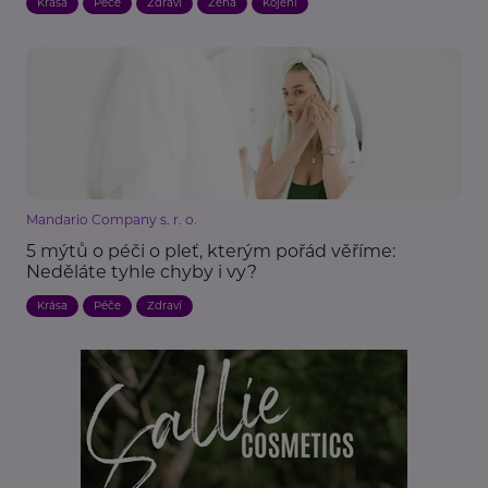
Krása
Péče
Zdraví
Žena
Kojení
Mandario Company s. r. o.
5 mýtů o péči o pleť, kterým pořád věříme:
Neděláte tyhle chyby i vy?
Krása
Péče
Zdraví