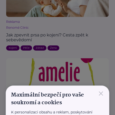
Reklama
Renomé Clinic
Jak zpevnit prsa po kojení? Cesta zpět k
sebevědomí
Kojení
Péče
Zdraví
Žena
×
Maximální bezpečí pro vaše
Amelie, z.s.
soukromí a cookies
Léčba rakoviny nemusí znamenat konec bolesti.
Amelie chce lépe poznat život pacientů po terapii
K personalizaci obsahu a reklam, poskytování