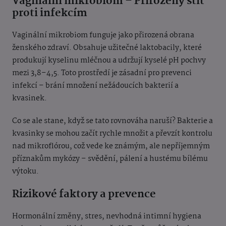
Vaginální mikrobiom – Přirozený štít
proti infekcím
Vaginální mikrobiom funguje jako přirozená obrana
ženského zdraví. Obsahuje užitečné laktobacily, které
produkují kyselinu mléčnou a udržují kyselé pH pochvy
mezi 3,8–4,5. Toto prostředí je zásadní pro prevenci
infekcí – brání množení nežádoucích bakterií a
kvasinek.
Co se ale stane, když se tato rovnováha naruší? Bakterie a
kvasinky se mohou začít rychle množit a převzít kontrolu
nad mikroflórou, což vede ke známým, ale nepříjemným
příznakům mykózy – svědění, pálení a hustému bílému
výtoku.
Rizikové faktory a prevence
Hormonální změny, stres, nevhodná intimní hygiena