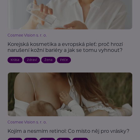
Cosmee Vision s. r. o.
Korejská kosmetika a evropská pleť: proč hrozí
narušení kožní bariéry a jak se tomu vyhnout?
Krása
Zdraví
Žena
Péče
Cosmee Vision s. r. o.
Kojím a nesmím retinol: Co místo něj pro vrásky?