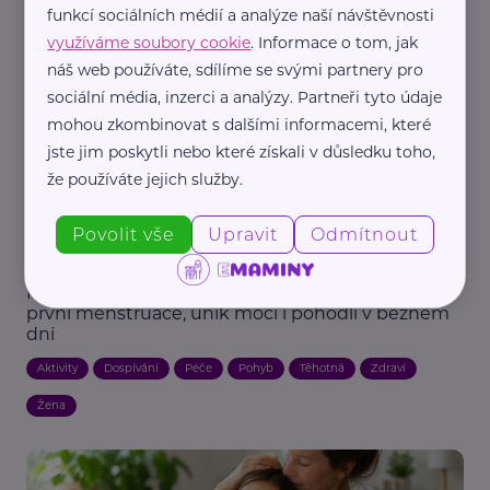
funkcí sociálních médií a analýze naší návštěvnosti
Nemoc
Podpora a pomoc
využíváme soubory cookie
. Informace o tom, jak
náš web používáte, sdílíme se svými partnery pro
sociální média, inzerci a analýzy. Partneři tyto údaje
mohou zkombinovat s dalšími informacemi, které
jste jim poskytli nebo které získali v důsledku toho,
že používáte jejich služby.
Povolit vše
Upravit
Odmítnout
Reklama
Ecomodi s.r.o.
Intimní témata, o kterých se doma moc nemluví:
první menstruace, únik moči i pohodlí v běžném
dni
Aktivity
Dospívání
Péče
Pohyb
Těhotná
Zdraví
Žena