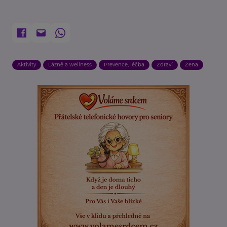
Aktivity
Lázně a wellness
Prevence, léčba
Zdraví
Žena