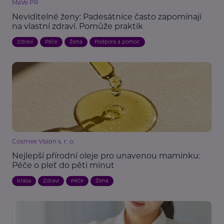
MaVe PR
Neviditelné ženy: Padesátnice často zapomínají
na vlastní zdraví. Pomůže praktik
Zdraví
Péče
Žena
Podpora a pomoc
Cosmee Vision s. r. o.
Nejlepší přírodní oleje pro unavenou maminku:
Péče o pleť do pěti minut
Krása
Zdraví
Péče
Žena