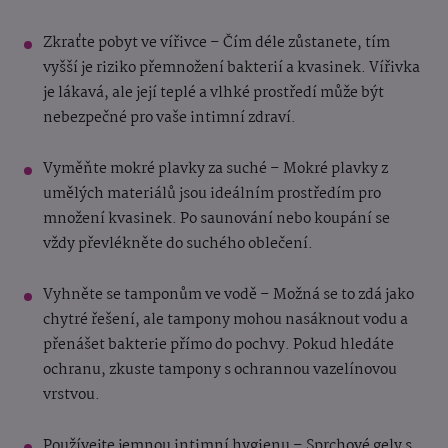
Zkraťte pobyt ve vířivce – Čím déle zůstanete, tím
vyšší je riziko přemnožení bakterií a kvasinek. Vířivka
je lákavá, ale její teplé a vlhké prostředí může být
nebezpečné pro vaše intimní zdraví.
Vyměňte mokré plavky za suché – Mokré plavky z
umělých materiálů jsou ideálním prostředím pro
množení kvasinek. Po saunování nebo koupání se
vždy převlékněte do suchého oblečení.
Vyhněte se tamponům ve vodě – Možná se to zdá jako
chytré řešení, ale tampony mohou nasáknout vodu a
přenášet bakterie přímo do pochvy. Pokud hledáte
ochranu, zkuste tampony s ochrannou vazelínovou
vrstvou.
Používejte jemnou intimní hygienu – Sprchové gely s