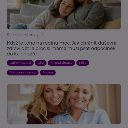
Redakce eMaminy.cz
Když je toho na rodinu moc: Jak chránit duševní
zdraví dětí a proč si máma musí psát odpočinek
do kalendáře
Duševní zdraví
Děti
Krizová situace
Péče
Podpora a pomoc
Rodina