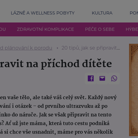
LÁZNĚ A WELLNESS POBYTY
KULTURA
POM
DU
ZDRAVOTNÍ KOMPLIKACE
PÉČE O SEBE
HÝBE
d plánování k porodu
20 tipů, jak se připravit na příchod dítěte
pravit na příchod dítěte
en vaše tělo, ale také váš celý svět. Každý nový
vání i otázek – od prvního ultrazvuku až po
ko do náruče. Jak se však připravit na tento
? Ať už jste máma, která tuto cestu podniká
 si chce vše usnadnit, máme pro vás několik