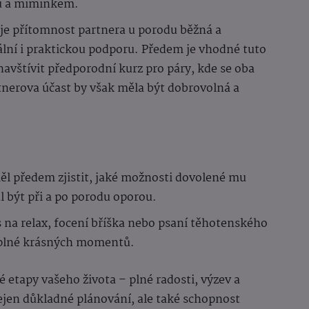
u a miminkem.
je přítomnost partnera u porodu běžná a
ní i praktickou podporu. Předem je vhodné tuto
avštívit předporodní kurz pro páry, kde se oba
tnerova účast by však měla být dobrovolná a
ěl předem zjistit, jaké možnosti dovolené mu
 být při a po porodu oporou.
s na relax, focení bříška nebo psaní těhotenského
a plné krásných momentů.
 etapy vašeho života – plné radosti, výzev a
ejen důkladné plánování, ale také schopnost