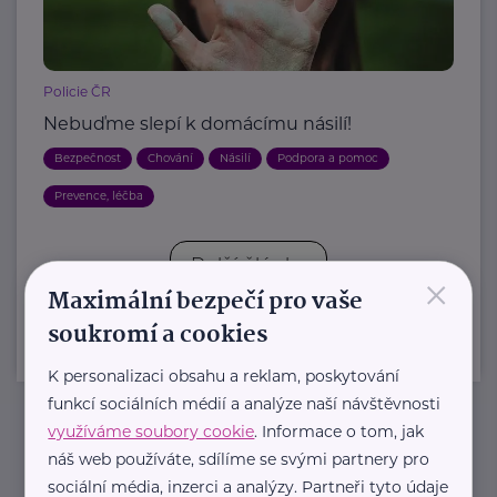
Policie ČR
Nebuďme slepí k domácímu násilí!
Bezpečnost
Chování
Násilí
Podpora a pomoc
Prevence, léčba
Další články
×
Maximální bezpečí pro vaše
soukromí a cookies
K personalizaci obsahu a reklam, poskytování
funkcí sociálních médií a analýze naší návštěvnosti
využíváme soubory cookie
. Informace o tom, jak
Newsletter
náš web používáte, sdílíme se svými partnery pro
sociální média, inzerci a analýzy. Partneři tyto údaje