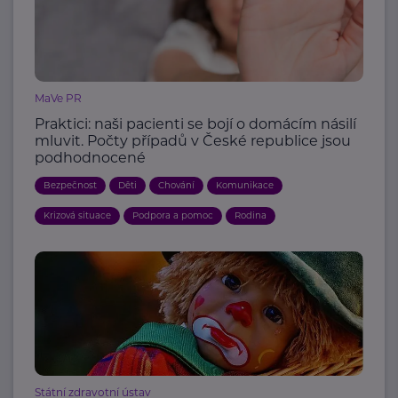
MaVe PR
Praktici: naši pacienti se bojí o domácím násilí
mluvit. Počty případů v České republice jsou
podhodnocené
Bezpečnost
Děti
Chování
Komunikace
Krizová situace
Podpora a pomoc
Rodina
Státní zdravotní ústav