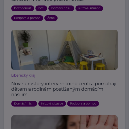
Bezpečnost
Děti
Domácí násilí
Krizová situace
Podpora a pomoc
Žena
Liberecký kraj
Nové prostory intervenčního centra pomáhají
dětem a rodinám postiženým domácím
násilím
Domácí násilí
Krizová situace
Podpora a pomoc