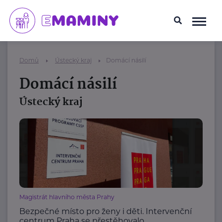
Domů
Ústecký kraj
Domácí násilí
Domácí násilí
Ústecký kraj
Magistrát hlavního města Prahy
Bezpečné místo pro ženy i děti. Intervenční
centrum Praha se přestěhovalo