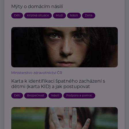
Mýty o domácím násilí
Děti
Krizová situace
Muži
Násilí
Žena
Ministerstvo zdravotnictví ČR
Karta k identifikaci špatného zacházení s
dětmi (karta KID) a jak postupovat
Děti
Bezpečnost
Násilí
Podpora a pomoc