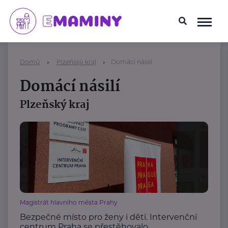
Domů
Plzeňský kraj
Domácí násilí
Domácí násilí
Plzeňský kraj
Magistrát hlavního města Prahy
Bezpečné místo pro ženy i děti. Intervenční
centrum Praha se přestěhovalo