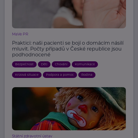
MaVe PR
Praktici: naši pacienti se bojí o domácím násilí
mluvit. Počty případů v České republice jsou
podhodnocené
Bezpečnost
Děti
Chování
Komunikace
Krizová situace
Podpora a pomoc
Rodina
Státní zdravotní ústav