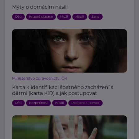
Mýty o domácím násilí
Děti
Krizová situace
Muži
Násilí
Žena
Ministerstvo zdravotnictví ČR
Karta k identifikaci špatného zacházení s
dětmi (karta KID) a jak postupovat
Děti
Bezpečnost
Násilí
Podpora a pomoc