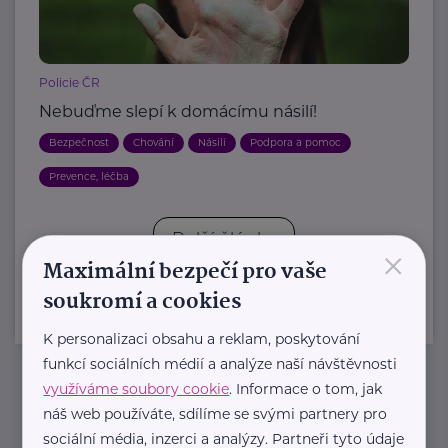
Policie ČR
Nebuďme slepí k domácímu násilí!
Bezpečnost
Chování
Násilí
Podpora a pomoc
Prevence, léčba
Další články
×
Maximální bezpečí pro vaše
soukromí a cookies
K personalizaci obsahu a reklam, poskytování
funkcí sociálních médií a analýze naší návštěvnosti
využíváme soubory cookie
. Informace o tom, jak
Newsletter
náš web používáte, sdílíme se svými partnery pro
sociální média, inzerci a analýzy. Partneři tyto údaje