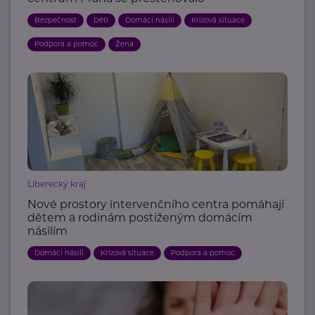
Bezpečnost
Děti
Domácí násilí
Krizová situace
Podpora a pomoc
Žena
Liberecký kraj
Nové prostory intervenčního centra pomáhají
dětem a rodinám postiženým domácím
násilím
Domácí násilí
Krizová situace
Podpora a pomoc