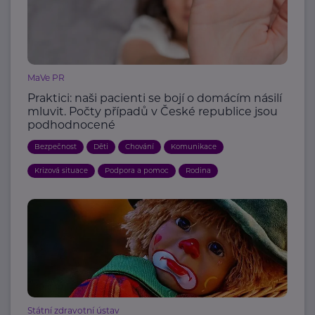
MaVe PR
Praktici: naši pacienti se bojí o domácím násilí
mluvit. Počty případů v České republice jsou
podhodnocené
Bezpečnost
Děti
Chování
Komunikace
Krizová situace
Podpora a pomoc
Rodina
Státní zdravotní ústav