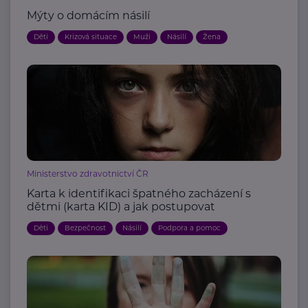
Mýty o domácím násilí
Děti
Krizová situace
Muži
Násilí
Žena
Ministerstvo zdravotnictví ČR
Karta k identifikaci špatného zacházení s
dětmi (karta KID) a jak postupovat
Děti
Bezpečnost
Násilí
Podpora a pomoc