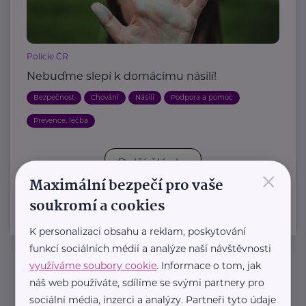
Policie ČR
Nebuďme slepí k domácímu násilí!
Bezpečnost
Chování
Násilí
Podpora a pomoc
Prevence, léčba
Další články
×
Maximální bezpečí pro vaše
soukromí a cookies
K personalizaci obsahu a reklam, poskytování
funkcí sociálních médií a analýze naší návštěvnosti
využíváme soubory cookie
. Informace o tom, jak
Newsletter
náš web používáte, sdílíme se svými partnery pro
sociální média, inzerci a analýzy. Partneři tyto údaje