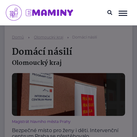
Domů
Olomoucký kraj
Domácí násilí
Domácí násilí
Olomoucký kraj
Magistrát hlavního města Prahy
Bezpečné místo pro ženy i děti. Intervenční
centrum Praha se přestěhovalo