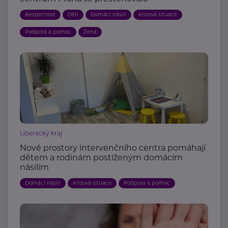
Bezpečnost
Děti
Domácí násilí
Krizová situace
Podpora a pomoc
Žena
Liberecký kraj
Nové prostory intervenčního centra pomáhají
dětem a rodinám postiženým domácím
násilím
Domácí násilí
Krizová situace
Podpora a pomoc