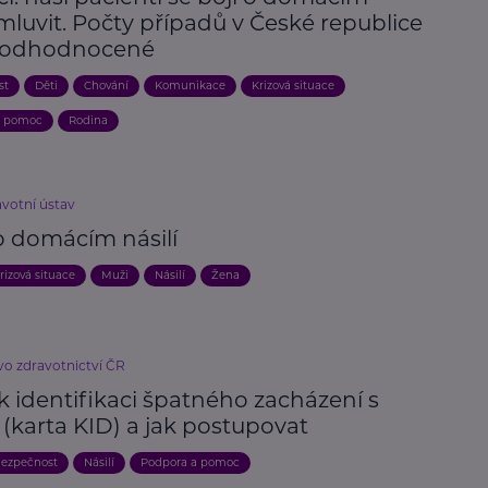
 mluvit. Počty případů v České republice
podhodnocené
st
Děti
Chování
Komunikace
Krizová situace
a pomoc
Rodina
avotní ústav
o domácím násilí
rizová situace
Muži
Násilí
Žena
vo zdravotnictví ČR
k identifikaci špatného zacházení s
(karta KID) a jak postupovat
ezpečnost
Násilí
Podpora a pomoc