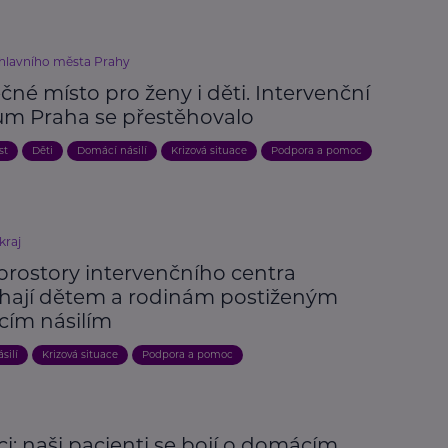
 hlavního města Prahy
né místo pro ženy i děti. Intervenční
um Praha se přestěhovalo
st
Děti
Domácí násilí
Krizová situace
Podpora a pomoc
kraj
prostory intervenčního centra
ají dětem a rodinám postiženým
ím násilím
silí
Krizová situace
Podpora a pomoc
ci: naši pacienti se bojí o domácím