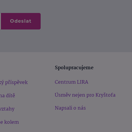
Odeslat
Spolupracujeme
Centrum LIRA
ý příspěvek
Úsměv nejen pro Kryštofa
na dítě
Napsali o nás
vztahy
še kolem