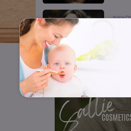
Policie ČR
Nebuď
Bezpečno