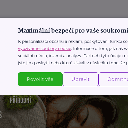
me slepí k domácímu násilí!
Maximální bezpečí pro vaše soukromí
st
Chování
Násilí
Podpora a pomoc
Prevence, léčba
K personalizaci obsahu a reklam, poskytování funkcí so
využíváme soubory cookie
. Informace o tom, jak náš w
sociální média, inzerci a analýzy. Partneři tyto údaje
Další články
jste jim poskytli nebo které získali v důsledku toho, že p
Povolit vše
Upravit
Odmítn