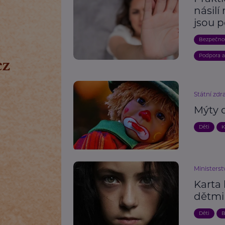
násilí
jsou 
Bezpečno
Podpora 
Státní zdr
Mýty 
Děti
K
Ministerst
Karta 
dětmi 
Děti
B