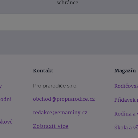
schránce.
Kontakt
Magazín
y
Rodičovsk
Pro prarodiče s.r.o.
obchod@proprarodice.cz
hodní
Přídavek 
redakce@emaminy.cz
Rodina a 
skové
Zobrazit více
Škola a v