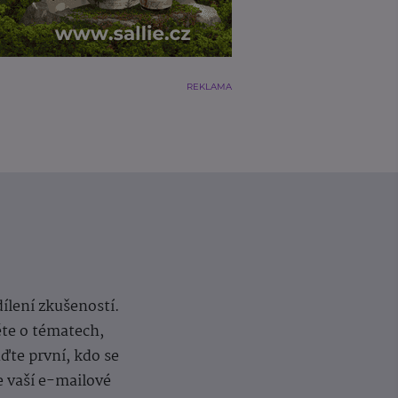
REKLAMA
dílení zkušeností.
ěte o tématech,
te první, kdo se
e vaší e-mailové