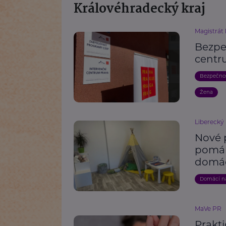
Královéhradecký kraj
Magistrát
Bezpeč
centr
Bezpečno
Žena
Liberecký 
Nové 
pomáh
domác
Domácí ná
MaVe PR
Prakti