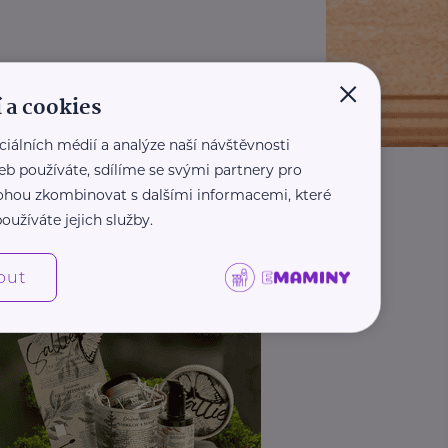
×
 a cookies
ciálních médií a analýze naší návštěvnosti
eb používáte, sdílíme se svými partnery pro
 mohou zkombinovat s dalšími informacemi, které
oužíváte jejich služby.
out