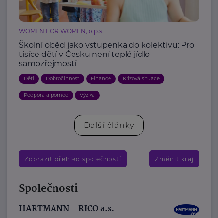
WOMEN FOR WOMEN, o.p.s.
Školní oběd jako vstupenka do kolektivu: Pro
tisíce dětí v Česku není teplé jídlo
samozřejmostí
Děti
Dobročinnost
Finance
Krizová situace
Podpora a pomoc
Výživa
Další články
Zobrazit přehled společností
Změnit kraj
Společnosti
HARTMANN – RICO a.s.