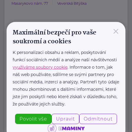
Masarykovo nám. 77
Veverská Bítýška
×
HARTMANN je odborník na
Maximální bezpečí pro vaše
zdravotnické pomůcky a hygienická
soukromí a cookies
řešení s dlouholetou tradicí.
K personalizaci obsahu a reklam, poskytování
Zaměřuje ...
funkcí sociálních médií a analýze naší návštěvnosti
využíváme soubory cookie
. Informace o tom, jak
https://hartmanndirect.com/cs-cz
náš web používáte, sdílíme se svými partnery pro
+420 800 100 150
sociální média, inzerci a analýzy. Partneři tyto údaje
info@hartmanndirect.cz
mohou zkombinovat s dalšími informacemi, které
jste jim poskytli nebo které získali v důsledku toho,
že používáte jejich služby.
Zobrazit přehled společností
Povolit vše
Upravit
Odmítnout