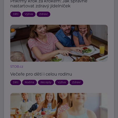
Příkrmy krok za krokem: Jak správně
nastartovat zdravý jídelníček
Děti
Výživa
Zdraví
STOB.cz
Večeře pro děti i celou rodinu
Děti
Rodina
Recepty
Výživa
Zdraví