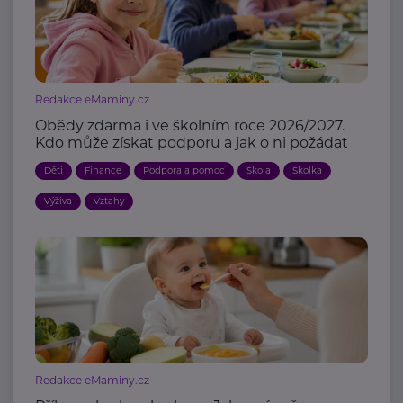
Redakce eMaminy.cz
Obědy zdarma i ve školním roce 2026/2027.
Kdo může získat podporu a jak o ni požádat
Děti
Finance
Podpora a pomoc
Škola
Školka
Výživa
Vztahy
Redakce eMaminy.cz