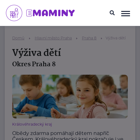
Domů
Hlavní město Praha
Praha 8
Výživa dětí
Výživa dětí
Okres Praha 8
Královéhradecký kraj
Obědy zdarma pomáhají dětem napříč
Českem. Královéhradecký kraj pokračuje i ve