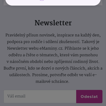
Newsletter
Pravidelný přísun novinek, inspirace na každý den,
podpora pro rodiče i sdílení zkušeností. Takový je
Newsletter webu eMaminy.cz. Přihlaste se k jeho
odběru a čtěte o tématech, které vám pomohou
v náročném období nebo zpříjemní rodinný život.
Buďte první, kdo se dozví o nových článcích, akcích a
událostech. Prosíme, potvrďte odběr ve vaší e-
mailové schránce.
Odeslat