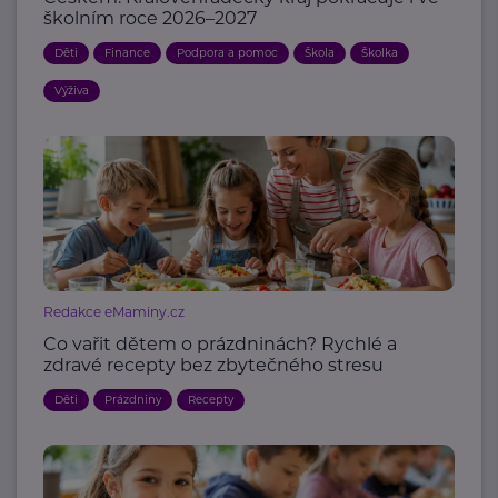
školním roce 2026–2027
Děti
Finance
Podpora a pomoc
Škola
Školka
Výživa
Redakce eMaminy.cz
Co vařit dětem o prázdninách? Rychlé a
zdravé recepty bez zbytečného stresu
Děti
Prázdniny
Recepty