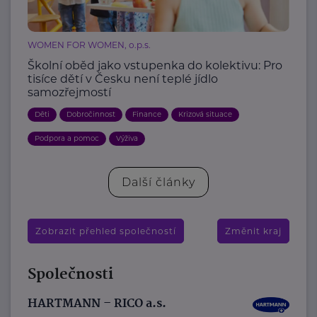
WOMEN FOR WOMEN, o.p.s.
Školní oběd jako vstupenka do kolektivu: Pro
tisíce dětí v Česku není teplé jídlo
samozřejmostí
Děti
Dobročinnost
Finance
Krizová situace
Podpora a pomoc
Výživa
Další články
Zobrazit přehled společností
Změnit kraj
Společnosti
HARTMANN – RICO a.s.