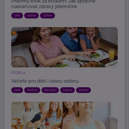
Příkrmy krok za krokem: Jak správně
nastartovat zdravý jídelníček
Děti
Výživa
Zdraví
STOB.cz
Večeře pro děti i celou rodinu
Děti
Rodina
Recepty
Výživa
Zdraví