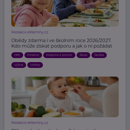
Redakce eMaminy.cz
Obědy zdarma i ve školním roce 2026/2027.
Kdo může získat podporu a jak o ni požádat
Děti
Finance
Podpora a pomoc
Škola
Školka
Výživa
Vztahy
Redakce eMaminy.cz