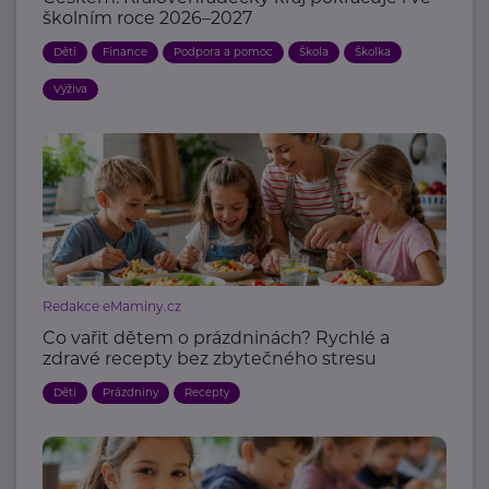
školním roce 2026–2027
Děti
Finance
Podpora a pomoc
Škola
Školka
Výživa
Redakce eMaminy.cz
Co vařit dětem o prázdninách? Rychlé a
zdravé recepty bez zbytečného stresu
Děti
Prázdniny
Recepty