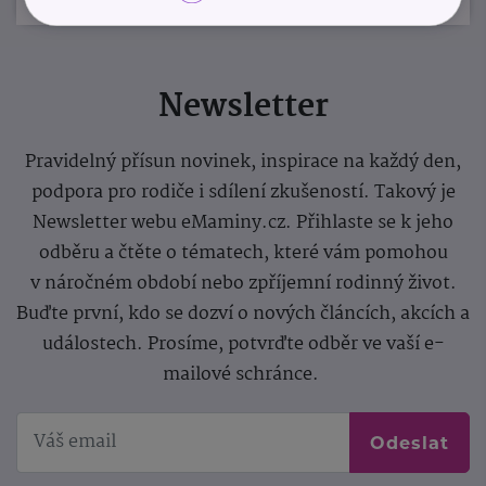
Newsletter
Pravidelný přísun novinek, inspirace na každý den,
podpora pro rodiče i sdílení zkušeností. Takový je
Newsletter webu eMaminy.cz. Přihlaste se k jeho
odběru a čtěte o tématech, které vám pomohou
v náročném období nebo zpříjemní rodinný život.
Buďte první, kdo se dozví o nových článcích, akcích a
událostech. Prosíme, potvrďte odběr ve vaší e-
mailové schránce.
Odeslat