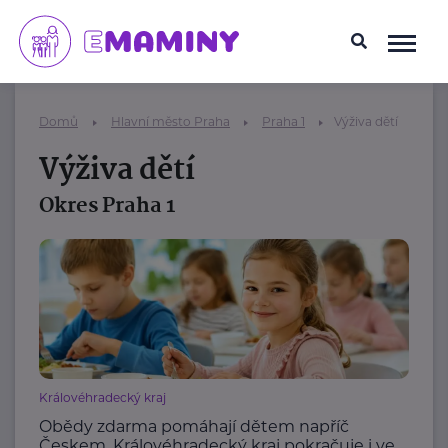
Domů
Hlavní město Praha
Praha 1
Výživa dětí
Výživa dětí
Okres Praha 1
Královéhradecký kraj
Obědy zdarma pomáhají dětem napříč
Českem. Královéhradecký kraj pokračuje i ve