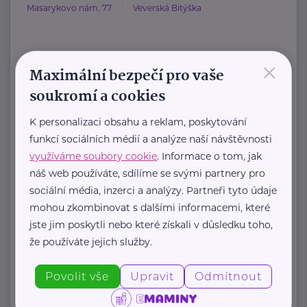
Masarykovo nám. 77
Veverská Bítýška
×
HARTMANN je odborník na
Maximální bezpečí pro vaše
zdravotnické pomůcky a hygienická
soukromí a cookies
řešení s dlouholetou tradicí.
K personalizaci obsahu a reklam, poskytování
Zaměřuje ...
funkcí sociálních médií a analýze naší návštěvnosti
využíváme soubory cookie
. Informace o tom, jak
https://hartmanndirect.com/cs-cz
náš web používáte, sdílíme se svými partnery pro
+420 800 100 150
sociální média, inzerci a analýzy. Partneři tyto údaje
info@hartmanndirect.cz
mohou zkombinovat s dalšími informacemi, které
jste jim poskytli nebo které získali v důsledku toho,
že používáte jejich služby.
Zobrazit přehled společností
Povolit vše
Upravit
Odmítnout