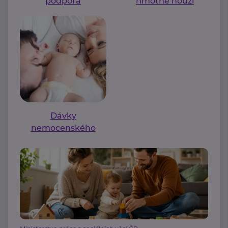
podpora
hmotné nouzi
Dávky
nemocenského
pojištění