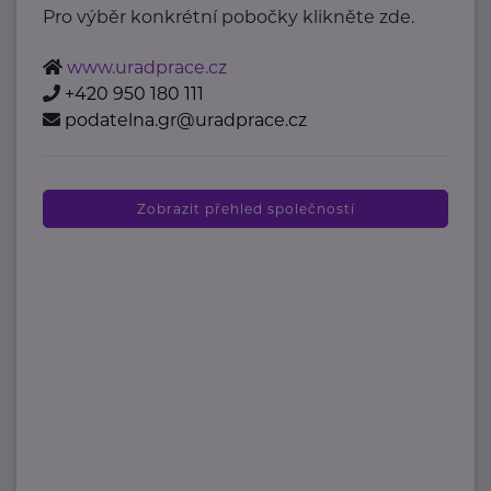
Pro výběr konkrétní pobočky klikněte zde.
www.uradprace.cz
+420 950 180 111
podatelna.gr@uradprace.cz
Zobrazit přehled společností