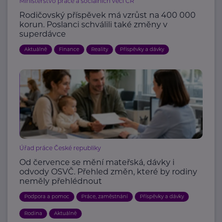
Ministerstvo práce a sociálních věcí ČR
Rodičovský příspěvek má vzrůst na 400 000
korun. Poslanci schválili také změny v
superdávce
Aktuálně
Finance
Reality
Příspěvky a dávky
Úřad práce České republiky
Od července se mění mateřská, dávky i
odvody OSVČ. Přehled změn, které by rodiny
neměly přehlédnout
Podpora a pomoc
Práce, zaměstnání
Příspěvky a dávky
Rodina
Aktuálně