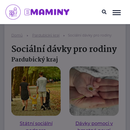
Domů
Pardubický kraj
Sociální dávky pro rodiny
Sociální dávky pro rodiny
Pardubický kraj
Státní sociální
Dávky pomoci v