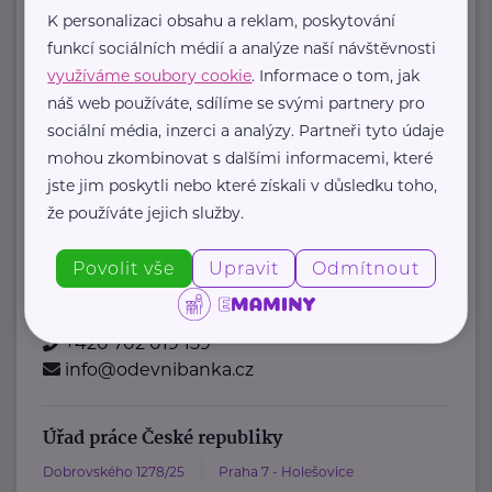
posta@mpsv.cz
K personalizaci obsahu a reklam, poskytování
funkcí sociálních médií a analýze naší návštěvnosti
Oděvní banka z.s.
využíváme soubory cookie
. Informace o tom, jak
náš web používáte, sdílíme se svými partnery pro
Povltavská 5/74
Praha 7 – Troja
sociální média, inzerci a analýzy. Partneři tyto údaje
"Dáváme oblečení nový život,
mohou zkombinovat s dalšími informacemi, které
pomáháme potřebným."
jste jim poskytli nebo které získali v důsledku toho,
Oděvní banka je charitativní
že používáte jejich služby.
organizace, která každoročně
poskytuje více ...
Povolit vše
Upravit
Odmítnout
https://www.odevnibanka.cz/
+420 702 019 159
info@odevnibanka.cz
Úřad práce České republiky
Dobrovského 1278/25
Praha 7 - Holešovice