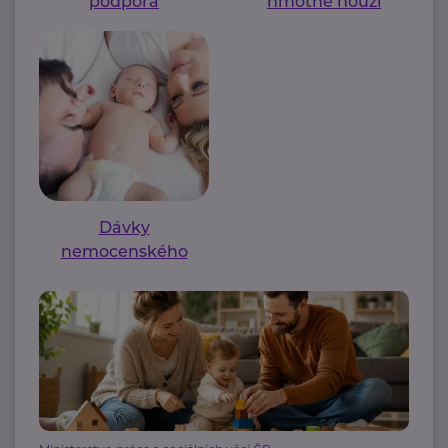
podpora
hmotné nouzi
Dávky
nemocenského
pojištění