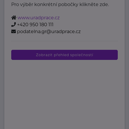
Pro výběr konkrétní pobočky klikněte zde.
www.uradprace.cz
+420 950 180 111
podatelna.gr@uradprace.cz
Zobrazit přehled společností