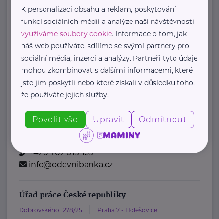
posta@mpsv.cz
K personalizaci obsahu a reklam, poskytování
funkcí sociálních médií a analýze naší návštěvnosti
Oděvní banka z.s.
využíváme soubory cookie
. Informace o tom, jak
náš web používáte, sdílíme se svými partnery pro
Povltavská 5/74
Praha 7 – Troja
sociální média, inzerci a analýzy. Partneři tyto údaje
"Dáváme oblečení nový život,
mohou zkombinovat s dalšími informacemi, které
pomáháme potřebným."
jste jim poskytli nebo které získali v důsledku toho,
Oděvní banka je charitativní
že používáte jejich služby.
organizace, která každoročně
poskytuje více ...
Povolit vše
Upravit
Odmítnout
https://www.odevnibanka.cz/
+420 702 019 159
info@odevnibanka.cz
Úřad práce České republiky
Dobrovského 1278/25
Praha 7 - Holešovice