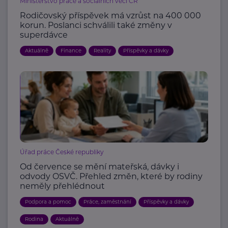
Ministerstvo práce a sociálních věcí ČR
Rodičovský příspěvek má vzrůst na 400 000
korun. Poslanci schválili také změny v
superdávce
Aktuálně
Finance
Reality
Příspěvky a dávky
Úřad práce České republiky
Od července se mění mateřská, dávky i
odvody OSVČ. Přehled změn, které by rodiny
neměly přehlédnout
Podpora a pomoc
Práce, zaměstnání
Příspěvky a dávky
Rodina
Aktuálně