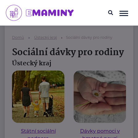
Domů
Ústecký kraj
Sociální dávky pro rodiny
Sociální dávky pro rodiny
Ústecký kraj
Státní sociální
Dávky pomoci v