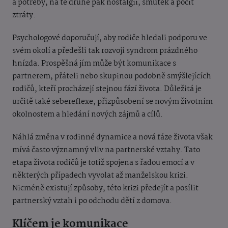
a potřeby, na té druhé pak nostalgii, smutek a pocit
ztráty.
Psychologové doporučují, aby rodiče hledali podporu ve
svém okolí a předešli tak rozvoji syndrom prázdného
hnízda. Prospěšná jím může být komunikace s
partnerem, přáteli nebo skupinou podobně smýšlejících
rodičů, kteří procházejí stejnou fází života. Důležitá je
určitě také sebereflexe, přizpůsobení se novým životním
okolnostem a hledání nových zájmů a cílů.
Náhlá změna v rodinné dynamice a nová fáze života však
mívá často významný vliv na partnerské vztahy. Tato
etapa života rodičů je totiž spojena s řadou emocí a v
některých případech vyvolat až manželskou krizi.
Nicméně existují způsoby, této krizi předejít a posílit
partnerský vztah i po odchodu dětí z domova.
Klíčem je komunikace