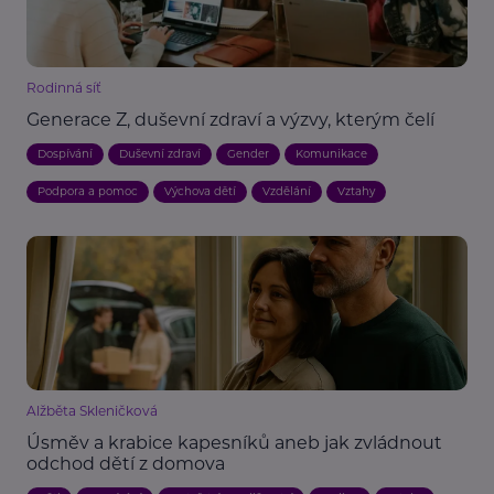
Rodinná síť
Generace Z, duševní zdraví a výzvy, kterým čelí
Dospívání
Duševní zdraví
Gender
Komunikace
Podpora a pomoc
Výchova dětí
Vzdělání
Vztahy
Alžběta Skleničková
Úsměv a krabice kapesníků aneb jak zvládnout
odchod dětí z domova