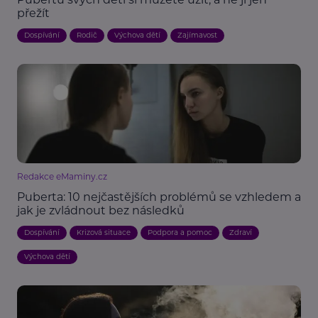
přežít
Dospívání
Rodič
Výchova dětí
Zajímavost
Redakce eMaminy.cz
Puberta: 10 nejčastějších problémů se vzhledem a
jak je zvládnout bez následků
Dospívání
Krizová situace
Podpora a pomoc
Zdraví
Výchova dětí