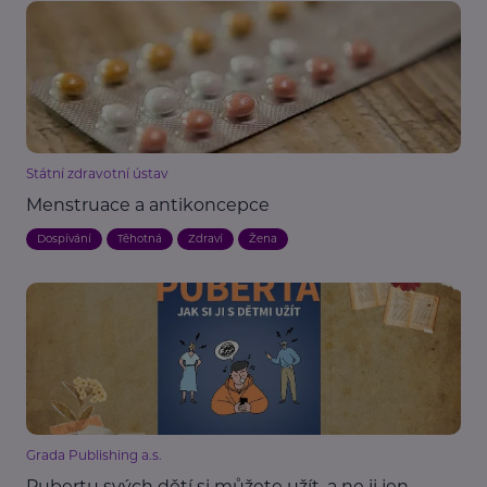
Státní zdravotní ústav
Menstruace a antikoncepce
Dospívání
Těhotná
Zdraví
Žena
Grada Publishing a.s.
Pubertu svých dětí si můžete užít, a ne ji jen