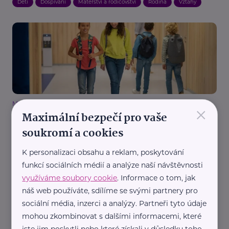
Děti
Dospívání
Mateřství a rodičovství
Rodina
Vztahy
×
Ministerstvo školství, mládeže a tělovýchovy ČR
Maximální bezpečí pro vaše
Diskrétní dostupnost menstruačních pomůcek
ve školách
soukromí a cookies
Děti
Dospívání
Gender
Chování
Komunikace
Škola
K personalizaci obsahu a reklam, poskytování
funkcí sociálních médií a analýze naší návštěvnosti
využíváme soubory cookie
. Informace o tom, jak
náš web používáte, sdílíme se svými partnery pro
sociální média, inzerci a analýzy. Partneři tyto údaje
mohou zkombinovat s dalšími informacemi, které
jste jim poskytli nebo které získali v důsledku toho,