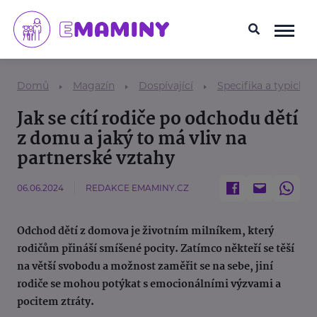
Domů
Magazín
Dospívající
Specifika a typické
Jak se cítí rodiče po odchodu dětí
z domu a jaký to má vliv na
partnerské vztahy
06.06.2024
REDAKCE EMAMINY.CZ
Odchod dětí z domova je životním milníkem, který
rodičům přináší smíšené pocity. Zatímco někteří se těší
na větší svobodu a možnost zaměřit se na sebe, jiní
rodiče se mohou potýkat s emocionálními výzvami a
pocitem ztráty.