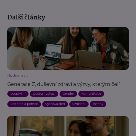
Další články
Rodinná síť
Generace Z, duševní zdraví a výzvy, kterým čelí
Dospívání
Duševní zdraví
Gender
Komunikace
Podpora a pomoc
Výchova dětí
Vzdělání
Vztahy