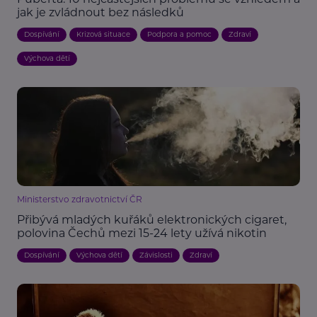
jak je zvládnout bez následků
Dospívání
Krizová situace
Podpora a pomoc
Zdraví
Výchova dětí
Ministerstvo zdravotnictví ČR
Přibývá mladých kuřáků elektronických cigaret,
polovina Čechů mezi 15-24 lety užívá nikotin
Dospívání
Výchova dětí
Závislosti
Zdraví