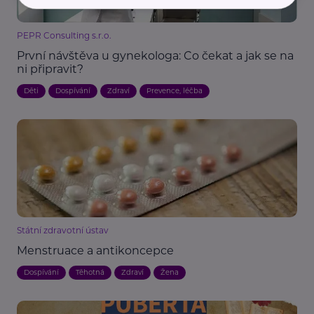
PEPR Consulting s.r.o.
První návštěva u gynekologa: Co čekat a jak se na
ni připravit?
Děti
Dospívání
Zdraví
Prevence, léčba
Státní zdravotní ústav
Menstruace a antikoncepce
Dospívání
Těhotná
Zdraví
Žena