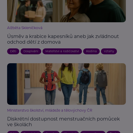
Alžběta Skleničková
Úsměv a krabice kapesníků aneb jak zvládnout
odchod dětí z domova
Děti
Dospívání
Mateřství a rodičovství
Rodina
Vztahy
Ministerstvo školství, mládeže a tělovýchovy ČR
Diskrétní dostupnost menstruačních pomůcek
ve školách