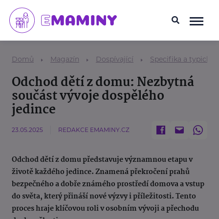
Domů
Magazín
Dospívající
Specifika a typické
Odchod dětí z domu: Nezbytná
součást vývoje dospělého
jedince
23.05.2025
REDAKCE EMAMINY.CZ
Odchod dětí z domu představuje významnou etapu v
životě každého jedince. Znamená překročení prahů
bezpečného a dobře známého prostředí domova a vstup
do světa, který přináší nové výzvy i příležitosti. Tento
proces hraje klíčovou roli v osobním vývoji a přechodu