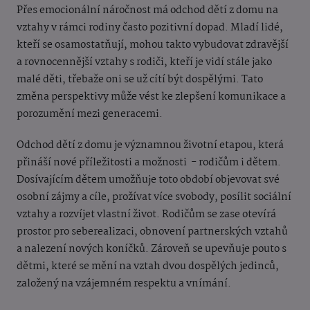
Přes emocionální náročnost má odchod dětí z domu na
vztahy v rámci rodiny často pozitivní dopad. Mladí lidé,
kteří se osamostatňují, mohou takto vybudovat zdravější
a rovnocennější vztahy s rodiči, kteří je vidí stále jako
malé děti, třebaže oni se už cítí být dospělými. Tato
změna perspektivy může vést ke zlepšení komunikace a
porozumění mezi generacemi.
Odchod dětí z domu je významnou životní etapou, která
přináší nové příležitosti a možnosti - rodičům i dětem.
Dosívajícím dětem umožňuje toto období objevovat své
osobní zájmy a cíle, prožívat více svobody, posílit sociální
vztahy a rozvíjet vlastní život.
Rodičům se zase
otevírá
prostor pro seberealizaci, obnovení partnerských vztahů
a nalezení nových koníčků. Zároveň se upevňuje pouto s
dětmi, které se mění na vztah dvou dospělých jedinců,
založený na vzájemném respektu a vnímání.