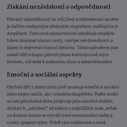
Získání nezávislosti a odpovědnosti
Převzetí odpovědnosti za svůj život a rozhodování za sebe
je dalším nezbytným zdolaným stupínkem směřujícím k
dospělosti. Tato nová samostatnost umožňuje mladým
lidem zkoumat vlastní cesty, rozvíjet své dovednosti a
zájmy či objevovat vlastní identitu. Tímto způsobem jsou
mladí lidé schopni převzít plnou kontrolu nad svým
životem, což vede k osobnímu růstu a sebeuvědomění.
Emoční a sociální aspekty
Odchod dětí z domu zcela jistě zasahuje emoční a sociální
sféru nejen rodiče, ale i mladého dospělého. Podle studií
se tato přechodná doba projevuje jako náročné období,
dochází k „odtržení“ od rodiny a nejbližších osob, avšak
na druhou stranu se vytváří nové emocionální vazby a
s nimi spojené výzvy. Právě tato vzdálenost a nová