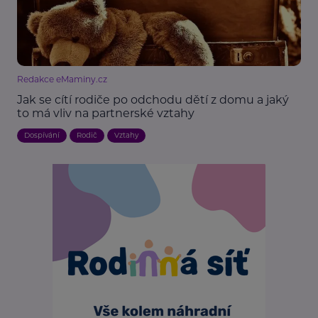
Redakce eMaminy.cz
Jak se cítí rodiče po odchodu dětí z domu a jaký
to má vliv na partnerské vztahy
Dospívání
Rodič
Vztahy