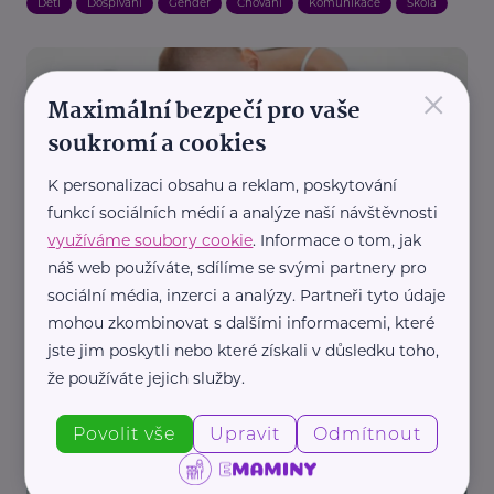
Děti
Dospívání
Gender
Chování
Komunikace
Škola
×
Maximální bezpečí pro vaše
soukromí a cookies
K personalizaci obsahu a reklam, poskytování
funkcí sociálních médií a analýze naší návštěvnosti
Psychiatrická společnost České lékařské společnosti J. E. Purkyně
využíváme soubory cookie
. Informace o tom, jak
Počet závažných poruch příjmu potravy se u
náš web používáte, sdílíme se svými partnery pro
mladých lidí zdvojnásobil. Nové postupy léčby
sociální média, inzerci a analýzy. Partneři tyto údaje
využijí umělou inteligenci i sociální sítě
mohou zkombinovat s dalšími informacemi, které
Dospívání
Krása
Prevence, léčba
Výživa
Zdraví
Terapie
jste jim poskytli nebo které získali v důsledku toho,
že používáte jejich služby.
Povolit vše
Upravit
Odmítnout