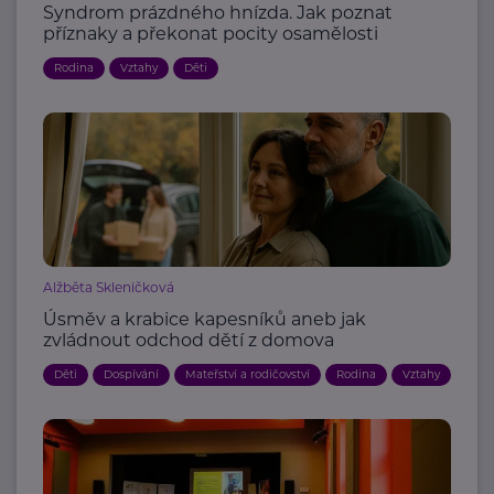
Syndrom prázdného hnízda. Jak poznat
příznaky a překonat pocity osamělosti
Rodina
Vztahy
Děti
Alžběta Skleničková
Úsměv a krabice kapesníků aneb jak
zvládnout odchod dětí z domova
Děti
Dospívání
Mateřství a rodičovství
Rodina
Vztahy