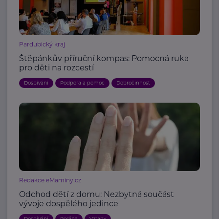
Pardubický kraj
Štěpánkův příruční kompas: Pomocná ruka
pro děti na rozcestí
Dospívání
Podpora a pomoc
Dobročinnost
Redakce eMaminy.cz
Odchod dětí z domu: Nezbytná součást
vývoje dospělého jedince
Dospívání
Rodina
Vztahy