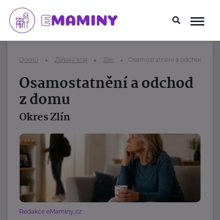
Domů
Zlínský kraj
Zlín
Osamostatnění a odchod z d
Osamostatnění a odchod
z domu
Okres Zlín
Redakce eMaminy.cz