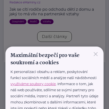
Redakce eMaminy.cz
Jak se cítí rodiče po odchodu dětí z domu a
jaký to má vliv na partnerské vztahy
Dospívání
Rodič
Vztahy
Další články
×
Maximální bezpečí pro vaše
soukromí a cookies
K personalizaci obsahu a reklam, poskytování
Newsletter
funkcí sociálních médií a analýze naší návštěvnosti
využíváme soubory cookie
. Informace o tom, jak
náš web používáte, sdílíme se svými partnery pro
Pravidelný přísun novinek, inspirace na každý den,
sociální média, inzerci a analýzy. Partneři tyto údaje
podpora pro rodiče i sdílení zkušeností. Takový je
mohou zkombinovat s dalšími informacemi, které
Newsletter webu eMaminy.cz. Přihlaste se k jeho
jste jim poskytli nebo které získali v důsledku toho,