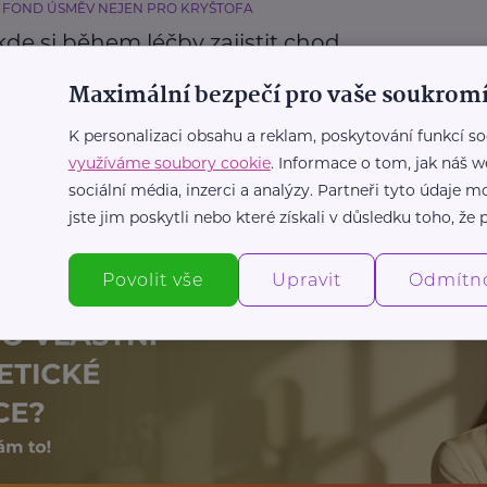
 FOND ÚSMĚV NEJEN PRO KRYŠTOFA
kde si během léčby zajistit chod
ho života?
Maximální bezpečí pro vaše soukromí
Příspěvky a dávky
Nemoc
K personalizaci obsahu a reklam, poskytování funkcí so
využíváme soubory cookie
. Informace o tom, jak náš w
sociální média, inzerci a analýzy. Partneři tyto údaje
Další články
jste jim poskytli nebo které získali v důsledku toho, že p
Povolit vše
Upravit
Odmítn