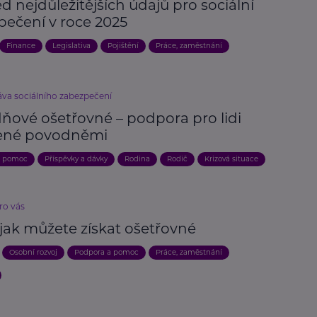
d nejdůležitějších údajů pro sociální
pečení v roce 2025
Finance
Legislativa
Pojištění
Práce, zaměstnání
áva sociálního zabezpečení
ňové ošetřovné – podpora pro lidi
ené povodněmi
a pomoc
Příspěvky a dávky
Rodina
Rodič
Krizová situace
ro vás
 jak můžete získat ošetřovné
Osobní rozvoj
Podpora a pomoc
Práce, zaměstnání