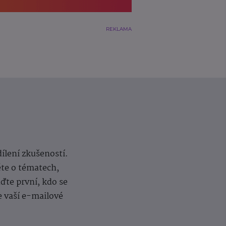
REKLAMA
dílení zkušeností.
ěte o tématech,
te první, kdo se
e vaší e-mailové