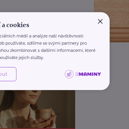
×
 a cookies
ciálních médií a analýze naší návštěvnosti
eb používáte, sdílíme se svými partnery pro
 mohou zkombinovat s dalšími informacemi, které
oužíváte jejich služby.
out