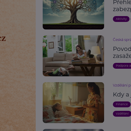
Přehle
zabez
Aktivity
Česká spr
Povod
zasaž
Podpora 
Vzdělání p
Kdy a
Finance
Vzdělání