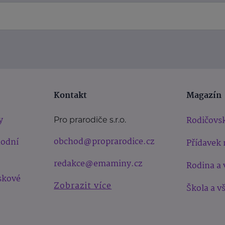
Kontakt
Magazín
y
Rodičovsk
Pro prarodiče s.r.o.
obchod@proprarodice.cz
hodní
Přídavek 
redakce@emaminy.cz
Rodina a 
skové
Zobrazit více
Škola a v