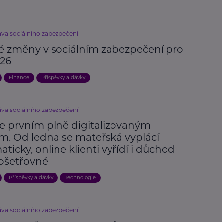
áva sociálního zabezpečení
vé změny v sociálním zabezpečení pro
026
Finance
Příspěvky a dávky
áva sociálního zabezpečení
je prvním plně digitalizovaným
m. Od ledna se mateřská vyplácí
ticky, online klienti vyřídí i důchod
ošetřovné
Příspěvky a dávky
Technologie
áva sociálního zabezpečení