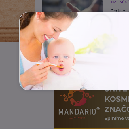
NADAČNÍ
Jak a 
běžné
Zdraví