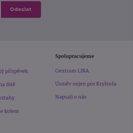
Odeslat
Spolupracujeme
Centrum LIRA
ý příspěvek
Úsměv nejen pro Kryštofa
na dítě
Napsali o nás
vztahy
še kolem