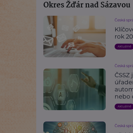
Okres Žďár nad Sázavou
Česká spr
Klíčo
rok 2
Aktuálně
Česká spr
ČSSZ 
úřade
automa
nebo 
Aktuálně
Česká spr