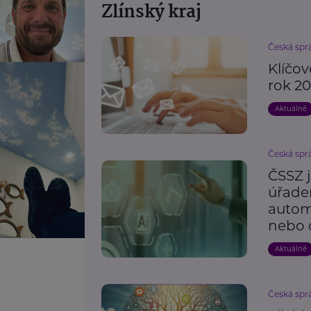
Zlínský kraj
Česká spr
Klíčo
rok 2
Aktuálně
Česká spr
ČSSZ 
úřade
automa
nebo 
Aktuálně
Česká spr