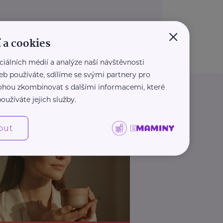
×
 a cookies
ciálních médií a analýze naší návštěvnosti
eb používáte, sdílíme se svými partnery pro
 mohou zkombinovat s dalšími informacemi, které
oužíváte jejich služby.
out