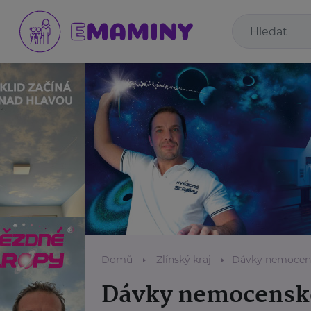
Domů
Zlínský kraj
Dávky nemocens
Dávky nemocenské