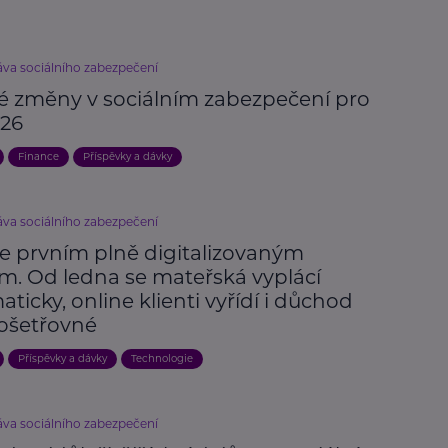
áva sociálního zabezpečení
vé změny v sociálním zabezpečení pro
026
Finance
Příspěvky a dávky
áva sociálního zabezpečení
je prvním plně digitalizovaným
m. Od ledna se mateřská vyplácí
ticky, online klienti vyřídí i důchod
ošetřovné
Příspěvky a dávky
Technologie
áva sociálního zabezpečení