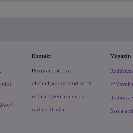
Kontakt
Magazín
y
Rodičovsk
Pro prarodiče s.r.o.
obchod@proprarodice.cz
hodní
Přídavek 
redakce@emaminy.cz
Rodina a 
skové
Zobrazit více
Škola a v