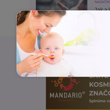
NADAČNÍ
Jak a 
běžné
Zdraví