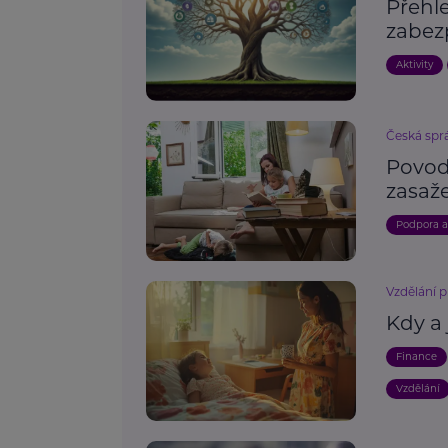
Přehle
zabez
Aktivity
Česká spr
Povod
zasaž
Podpora 
Vzdělání p
Kdy a
Finance
Vzdělání