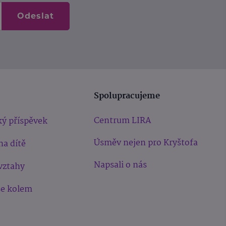
Odeslat
Spolupracujeme
Centrum LIRA
ý příspěvek
Úsměv nejen pro Kryštofa
na dítě
Napsali o nás
vztahy
še kolem