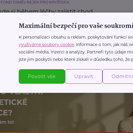
 FOND ÚSMĚV NEJEN PRO KRYŠTOFA
kde si během léčby zajistit chod
ho života?
Maximální bezpečí pro vaše soukromí
Příspěvky a dávky
Nemoc
K personalizaci obsahu a reklam, poskytování funkcí so
využíváme soubory cookie
. Informace o tom, jak náš w
sociální média, inzerci a analýzy. Partneři tyto údaje
Další články
jste jim poskytli nebo které získali v důsledku toho, že p
Povolit vše
Upravit
Odmítn