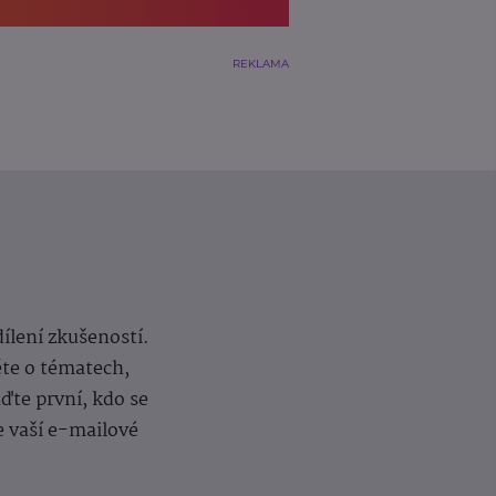
REKLAMA
dílení zkušeností.
ěte o tématech,
te první, kdo se
e vaší e-mailové