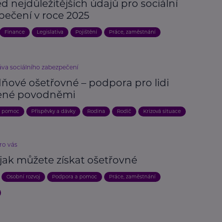
d nejdůležitějších údajů pro sociální
pečení v roce 2025
Finance
Legislativa
Pojištění
Práce, zaměstnání
áva sociálního zabezpečení
ňové ošetřovné – podpora pro lidi
ené povodněmi
a pomoc
Příspěvky a dávky
Rodina
Rodič
Krizová situace
ro vás
 jak můžete získat ošetřovné
Osobní rozvoj
Podpora a pomoc
Práce, zaměstnání