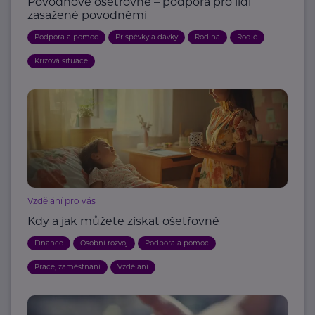
Povodňové ošetřovné – podpora pro lidi
zasažené povodněmi
Podpora a pomoc
Příspěvky a dávky
Rodina
Rodič
Krizová situace
Vzdělání pro vás
Kdy a jak můžete získat ošetřovné
Finance
Osobní rozvoj
Podpora a pomoc
Práce, zaměstnání
Vzdělání