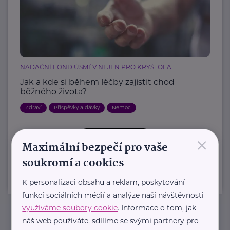
NADAČNÍ FOND ÚSMĚV NEJEN PRO KRYŠTOFA
Jak a kde si během léčby zajistit chod
běžného života?
Zdraví
Příspěvky a dávky
Nemoc
×
Další články
Maximální bezpečí pro vaše
soukromí a cookies
K personalizaci obsahu a reklam, poskytování
funkcí sociálních médií a analýze naší návštěvnosti
využíváme soubory cookie
. Informace o tom, jak
náš web používáte, sdílíme se svými partnery pro