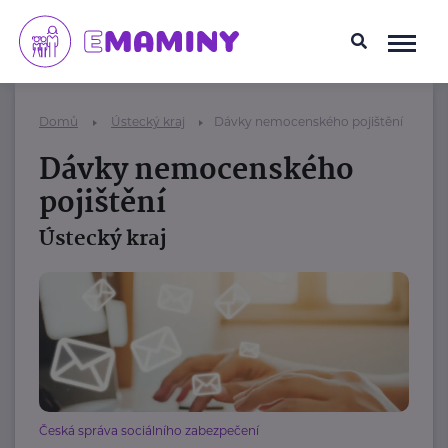
Domů
Ústecký kraj
Dávky nemocenského pojištění
Dávky nemocenského
pojištění
Ústecký kraj
Česká správa sociálního zabezpečení