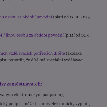
inou osobu za období povodní
(platí od 13. 9. 2024
tě / jinou osobu za období povodní
(platí od 13. 9.
lních vzdělávacích potřebách dítěte
(školská
su potvrdit, že dítě má speciální vzdělávací
sy zaměstnavateli:
kovaným elektronickým podpisem),
cký podpis, může tiskopis elektronicky vyplnit,