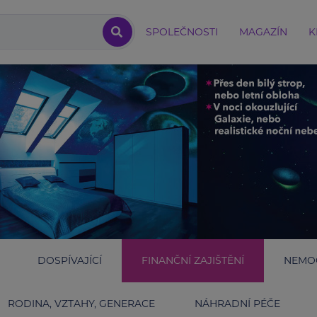
SPOLEČNOSTI
MAGAZÍN
K
DOSPÍVAJÍCÍ
FINANČNÍ ZAJIŠTĚNÍ
NEMOC
RODINA, VZTAHY, GENERACE
NÁHRADNÍ PÉČE