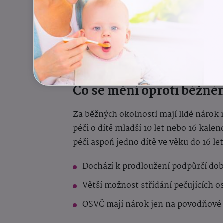
dítě kvůli povodním nemůže navštěv
Povodňové ošetřovné se vyplácí po ce
nejdéle však do
31. března 2025.
Co se mění oproti běžn
Za běžných okolností mají lidé nárok
péči o dítě mladší 10 let nebo 16 kale
péči aspoň jedno dítě ve věku do 16 l
Dochází k prodloužení podpůrčí dob
Větší možnost střídání pečujících o
OSVČ mají nárok jen na povodňové