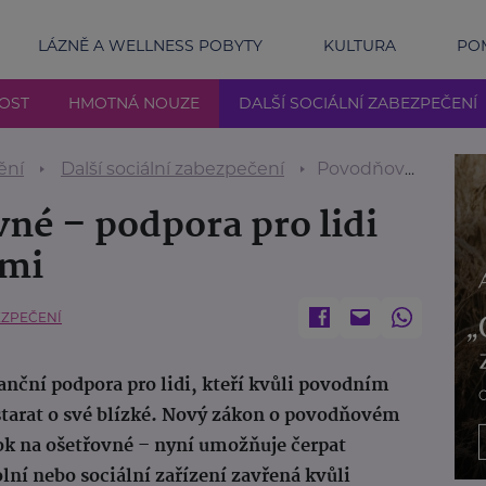
LÁZNĚ A WELLNESS POBYTY
KULTURA
POM
NOST
HMOTNÁ NOUZE
DALŠÍ SOCIÁLNÍ ZABEZPEČENÍ
ění
Další sociální zabezpečení
Povodňové ošetřovné – podpora pro lidi zasažené povodněmi
né – podpora pro lidi
ěmi
EZPEČENÍ
anční podpora pro lidi, kteří kvůli povodním
tarat o své blízké. Nový zákon o povodňovém
ok na ošetřovné – nyní umožňuje čerpat
lní nebo sociální zařízení zavřená kvůli