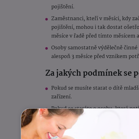
pojištění.
Zaměstnanci, kteří v měsíci, kdy z
pojištění, mohou i tak dostat ošetř
měsíce v řadě před tímto měsícem a
Osoby samostatně výdělečně činné (
alespoň 3 měsíce před vznikem potř
Za jakých podmínek se p
Pokud se musíte starat o dítě mladš
zařízení.
Pokud se staráte o osobu, která potř
alespoň v I. stupni závislosti (a to i
nemůže navštěvovat školu nebo zaříz
Pokud pečujete o nezaopatřené dítě