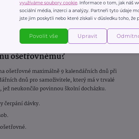
využíváme soubory cookie
. Informace o tom, jak náš w
ovat školu nebo speciální zařízení.
sociální média, inzerci a analýzy. Partneři tyto údaje
jste jim poskytli nebo které získali v důsledku toho, že p
lou dobu uzavření zařízení od 13. září 2024,
Povolit vše
Upravit
Odmítn
ému ošetřovnému?
 na ošetřovné maximálně 9 kalendářních dnů při
ndářních dnů pro samoživitele, který má v trvalé
et, jež neukončilo povinnou školní docházku.
y čerpání dávky.
sob.
 ošetřovné.