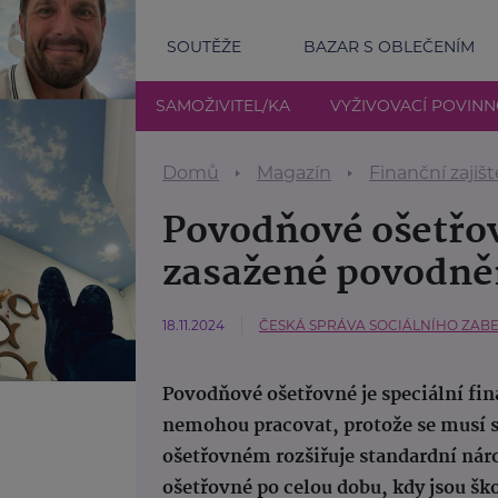
SOUTĚŽE
BAZAR S OBLEČENÍM
SAMOŽIVITEL/KA
VYŽIVOVACÍ POVIN
Domů
Magazín
Finanční zajišt
Povodňové ošetřov
zasažené povodn
18.11.2024
ČESKÁ SPRÁVA SOCIÁLNÍHO ZAB
Povodňové ošetřovné je speciální fin
nemohou pracovat, protože se musí s
ošetřovném rozšiřuje standardní nár
ošetřovné po celou dobu, kdy jsou ško