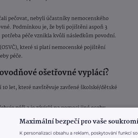
ačali pečovat, nebyli účastníky nemocenského
ovné. Podmínkou je, že byli pojištěni aspoň 3
 potřeba péče vznikla kvůli následkům povodní.
OSVČ), které si platí nemocenské pojištění
eby péče.
ovodňové ošetřovné vyplácí?
í 10 let, které navštěvuje zavřené školské/dětské
ebuje péči a je závislá na pomoci jiné osoby
 ve věku nad 10 let), jestliže kvůli povodním
Maximální bezpečí pro vaše soukromí
ení, v jejichž péči se nachází.
K personalizaci obsahu a reklam, poskytování funkcí so
 se speciálními vzdělávacími potřebami a toto