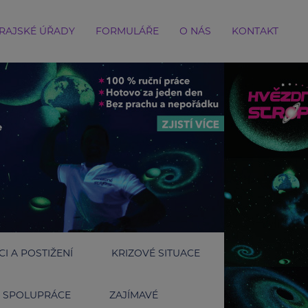
RAJSKÉ ÚŘADY
FORMULÁŘE
O NÁS
KONTAKT
I A POSTIŽENÍ
KRIZOVÉ SITUACE
SPOLUPRÁCE
ZAJÍMAVÉ