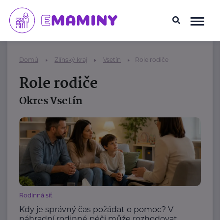
Domů
Zlínský kraj
Vsetín
Role rodiče
Role rodiče
Okres Vsetín
Rodinná síť
Kdy je správný čas požádat o pomoc? V
náhradní rodinné péči může rozhodovat