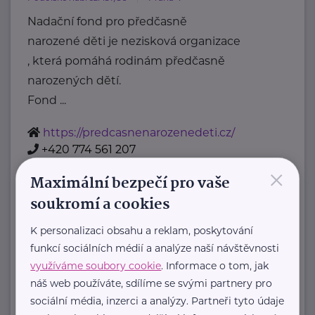
Nadační fond pro předčasně
narozené děti je nezisková organizace
, která pomáhá rodinám předčasně
narozených dětí.
Fond ...
https://predcasnenarozenedeti.cz/
+420 774 561 207
×
petra@predcasnenarozenedeti.cz
Maximální bezpečí pro vaše
soukromí a cookies
Bronzový partner
K personalizaci obsahu a reklam, poskytování
Rodinná síť
funkcí sociálních médií a analýze naší návštěvnosti
Klimentská 1246/1
Praha 1
využíváme soubory cookie
. Informace o tom, jak
náš web používáte, sdílíme se svými partnery pro
Průvodce světem náhradní rodinné
sociální média, inzerci a analýzy. Partneři tyto údaje