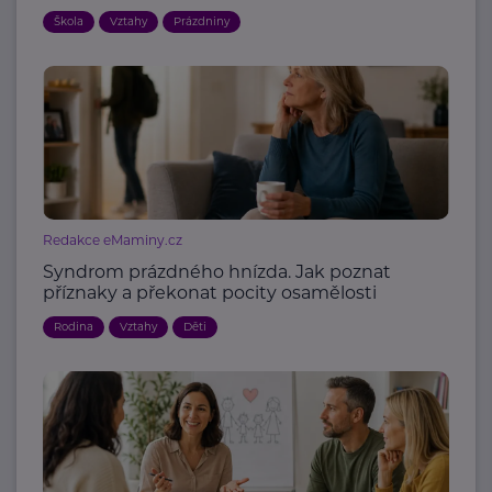
Škola
Vztahy
Prázdniny
Redakce eMaminy.cz
Syndrom prázdného hnízda. Jak poznat
příznaky a překonat pocity osamělosti
Rodina
Vztahy
Děti