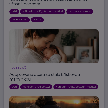
včasná podpora
Děti
Náhradní rodič, pěstoun, hostitel
Podpora a pomoc
Výchova dětí
Vztahy
Rodinná síť
Adoptovaná dcera se stala bříškovou
maminkou
Děti
Mateřství a rodičovství
Náhradní rodič, pěstoun, hostitel