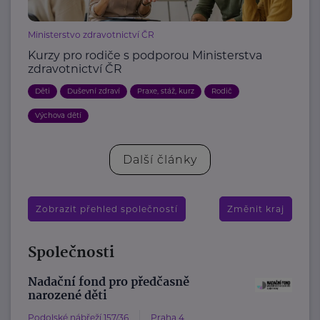
Ministerstvo zdravotnictví ČR
Kurzy pro rodiče s podporou Ministerstva
zdravotnictví ČR
Děti
Duševní zdraví
Praxe, stáž, kurz
Rodič
Výchova dětí
Další články
Zobrazit přehled společností
Změnit kraj
Společnosti
Nadační fond pro předčasně
narozené děti
Podolské nábřeží 157/36
Praha 4