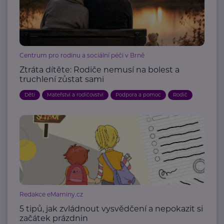
Centrum pro rodinu a sociální péči v Brně
Ztráta dítěte: Rodiče nemusí na bolest a
truchlení zůstat sami
Děti
Mateřství a rodičovství
Podpora a pomoc
Rodič
Redakce eMaminy.cz
5 tipů, jak zvládnout vysvědčení a nepokazit si
začátek prázdnin