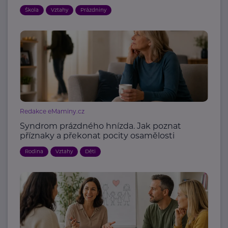
Škola
Vztahy
Prázdniny
Redakce eMaminy.cz
Syndrom prázdného hnízda. Jak poznat
příznaky a překonat pocity osamělosti
Rodina
Vztahy
Děti