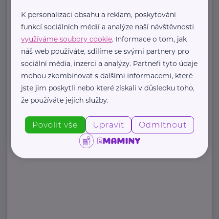
péče v ČR
K personalizaci obsahu a reklam, poskytování
Portál Rodinná síť je přední
funkcí sociálních médií a analýze naší návštěvnosti
informační platforma zaměřená ...
využíváme soubory cookie
. Informace o tom, jak
náš web používáte, sdílíme se svými partnery pro
https://rodinnasit.cz/
sociální média, inzerci a analýzy. Partneři tyto údaje
info@rodinnasit.cz
mohou zkombinovat s dalšími informacemi, které
jste jim poskytli nebo které získali v důsledku toho,
že používáte jejich služby.
Zobrazit přehled společností
Povolit vše
Upravit
Odmítnout