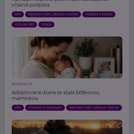
včasná podpora
Děti
Náhradní rodič, pěstoun, hostitel
Podpora a pomoc
Výchova dětí
Vztahy
Rodinná síť
Adoptovaná dcera se stala bříškovou
maminkou
Děti
Mateřství a rodičovství
Náhradní rodič, pěstoun, hostitel