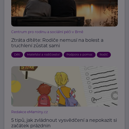
Centrum pro rodinu a sociální péči v Brně
Ztráta dítěte: Rodiče nemusí na bolest a
truchlení zůstat sami
Děti
Mateřství a rodičovství
Podpora a pomoc
Rodič
Redakce eMaminy.cz
5 tipů, jak zvládnout vysvědčení a nepokazit si
začátek prázdnin