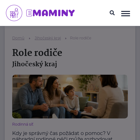
Domů
Jihočeský kraj
Role rodiče
Role rodiče
Jihočeský kraj
Rodinná síť
Kdy je správný čas požádat o pomoc? V
náhradní rodinné péči může rozhodovat