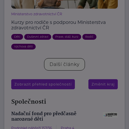
Ministerstvo zdravotnictví ČR
Kurzy pro rodiče s podporou Ministerstva
zdravotnictví ČR
Děti
Duševní zdraví
Praxe, stáž, kurz
Rodič
Výchova dětí
Další články
Zobrazit přehled společností
Změnit kraj
Společnosti
Nadační fond pro předčasně
narozené děti
Podolské nábřeží 157/36
Praha 4