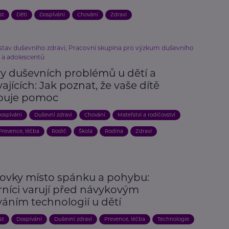
st
Děti
Dospívání
Chování
Zdraví
stav duševního zdraví, Pracovní skupina pro výzkum duševního
í a adolescentů
vy duševních problémů u dětí a
ajících: Jak poznat, že vaše dítě
buje pomoc
ospívání
Duševní zdraví
Chování
Mateřství a rodičovství
Prevence, léčba
Rodič
Škola
Rodina
Zdraví
ovky místo spánku a pohybu:
níci varují před návykovým
váním technologií u dětí
st
Dospívání
Duševní zdraví
Prevence, léčba
Technologie