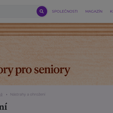
SPOLEČNOSTI
MAGAZÍN
K
tě
Nástrahy a ohrožení
ní