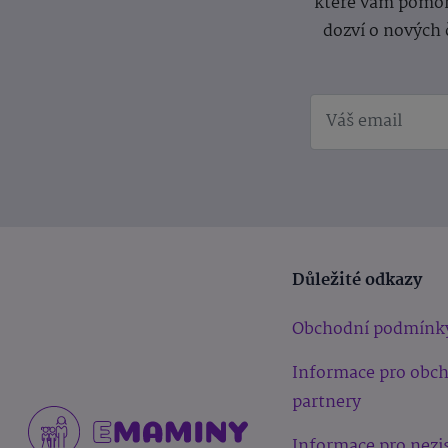
které vám pomoh
dozví o nových 
Důležité odkazy
Obchodní podmínk
Informace pro obc
partnery
Informace pro nezi