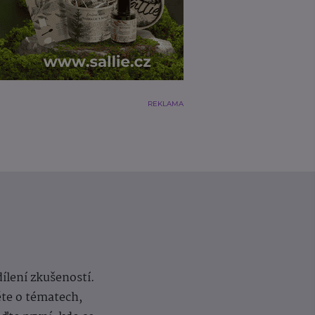
REKLAMA
dílení zkušeností.
ěte o tématech,