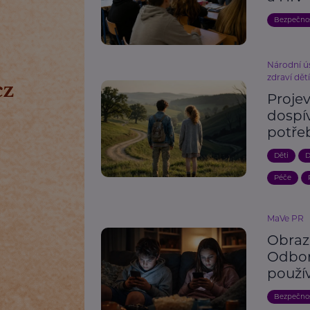
Bezpečno
Národní ú
zdraví dět
Proje
dospív
potře
Děti
D
Péče
MaVe PR
Obraz
Odbor
použí
Bezpečno