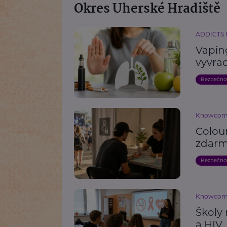
Okres Uherské Hradiště
ADDICTS
Vaping
vyvrac
Bezpečno
Knowco
Colou
zdarm
Bezpečno
Knowco
Školy 
a HIV