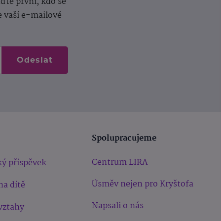
te první, kdo se
e vaší e-mailové
Odeslat
Spolupracujeme
Centrum LIRA
ý příspěvek
Úsměv nejen pro Kryštofa
na dítě
Napsali o nás
vztahy