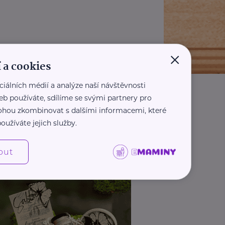
×
 a cookies
ciálních médií a analýze naší návštěvnosti
eb používáte, sdílíme se svými partnery pro
 mohou zkombinovat s dalšími informacemi, které
oužíváte jejich služby.
out