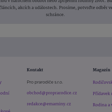
ou v náročném období nebo zpříjemní rodinný život. Buď
článcích, akcích a událostech. Prosíme, potvrďte odběr v
schránce.
Kontakt
Magazín
y
Rodičovsk
Pro prarodiče s.r.o.
obchod@proprarodice.cz
hodní
Přídavek 
redakce@emaminy.cz
Rodina a 
skové