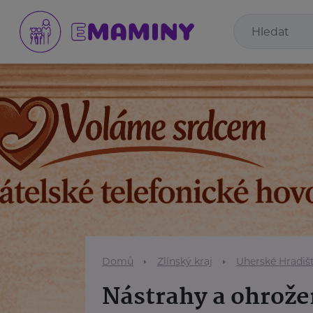
Domů
Zlínský kraj
Uherské Hradiš
Nástrahy a ohrože