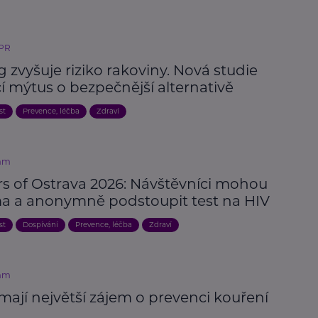
 PR
 zvyšuje riziko rakoviny. Nová studie
í mýtus o bezpečnější alternativě
st
Prevence, léčba
Zdraví
mm
rs of Ostrava 2026: Návštěvníci mohou
a a anonymně podstoupit test na HIV
st
Dospívání
Prevence, léčba
Zdraví
mm
mají největší zájem o prevenci kouření