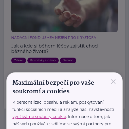
NADAČNÍ FOND ÚSMĚV NEJEN PRO KRYŠTOFA
Jak a kde si během léčby zajistit chod
běžného života?
Zdraví
Příspěvky a dávky
Nemoc
×
Další články
Maximální bezpečí pro vaše
soukromí a cookies
K personalizaci obsahu a reklam, poskytování
funkcí sociálních médií a analýze naší návštěvnosti
využíváme soubory cookie
. Informace o tom, jak
náš web používáte, sdílíme se svými partnery pro