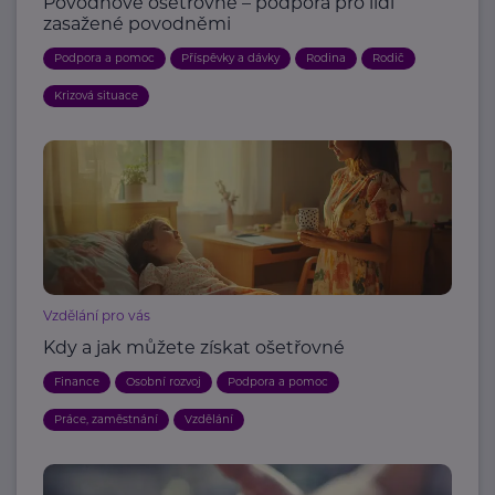
Povodňové ošetřovné – podpora pro lidi
zasažené povodněmi
Podpora a pomoc
Příspěvky a dávky
Rodina
Rodič
Krizová situace
Vzdělání pro vás
Kdy a jak můžete získat ošetřovné
Finance
Osobní rozvoj
Podpora a pomoc
Práce, zaměstnání
Vzdělání