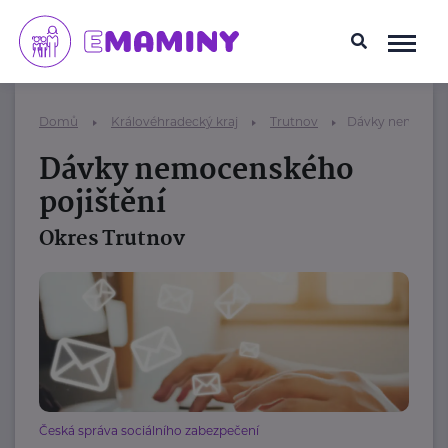
Domů
Královéhradecký kraj
Trutnov
Dávky nemocens
Dávky nemocenského
pojištění
Okres Trutnov
Česká správa sociálního zabezpečení