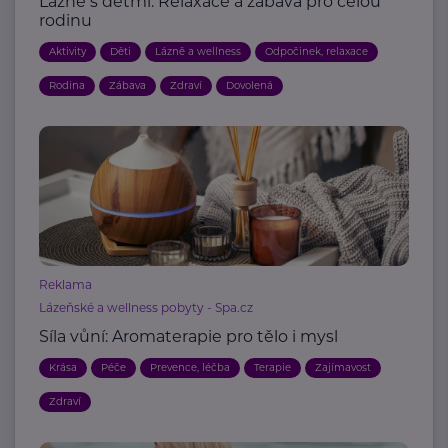
Lázně s dětmi: Relaxace a zábava pro celou
rodinu
Aktivity
Děti
Lázně a wellness
Odpočinek, relaxace
Rodina
Zábava
Zdraví
Dovolená
Reklama
Lázeňské a wellness pobyty - Spa.cz
Síla vůní: Aromaterapie pro tělo i mysl
Krása
Péče
Prevence, léčba
Terapie
Zajímavost
Zdraví