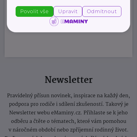
Povolit vše
Upravit
Odmítnout
Zobrazit přehled společností
Newsletter
Pravidelný přísun novinek, inspirace na každý den,
podpora pro rodiče i sdílení zkušeností. Takový je
Newsletter webu eMaminy.cz. Přihlaste se k jeho
odběru a čtěte o tématech, které vám pomohou
v náročném období nebo zpříjemní rodinný život.