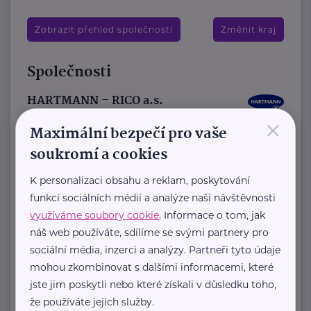
Zobrazit přehled společností
Změnit kraj
Společnosti
HARTMANN – RICO a.s.
×
Masarykovo nám. 77
Veverská Bítýška
Maximální bezpečí pro vaše
soukromí a cookies
K personalizaci obsahu a reklam, poskytování
HARTMANN je odborník na
funkcí sociálních médií a analýze naší návštěvnosti
zdravotnické pomůcky a hygienická
využíváme soubory cookie
. Informace o tom, jak
řešení s dlouholetou tradicí.
náš web používáte, sdílíme se svými partnery pro
Zaměřuje ...
sociální média, inzerci a analýzy. Partneři tyto údaje
mohou zkombinovat s dalšími informacemi, které
https://hartmanndirect.com/cs-cz
jste jim poskytli nebo které získali v důsledku toho,
+420 800 100 150
že používáte jejich služby.
info@hartmanndirect.cz