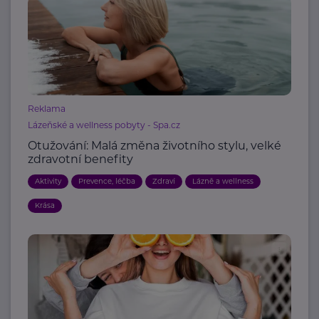
Reklama
Lázeňské a wellness pobyty - Spa.cz
Otužování: Malá změna životního stylu, velké
zdravotní benefity
Aktivity
Prevence, léčba
Zdraví
Lázně a wellness
Krása