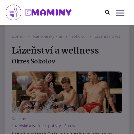
Domů
Karlovarský kraj
Sokolov
Lázeňství a wellness
Lázeňství a wellness
Okres Sokolov
Reklama
Lázeňské a wellness pobyty - Spa.cz