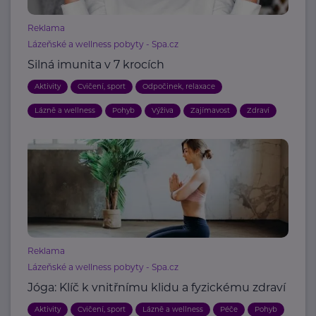
Reklama
Lázeňské a wellness pobyty - Spa.cz
Silná imunita v 7 krocích
Aktivity
Cvičení, sport
Odpočinek, relaxace
Lázně a wellness
Pohyb
Výživa
Zajímavost
Zdraví
Reklama
Lázeňské a wellness pobyty - Spa.cz
Jóga: Klíč k vnitřnímu klidu a fyzickému zdraví
Aktivity
Cvičení, sport
Lázně a wellness
Péče
Pohyb