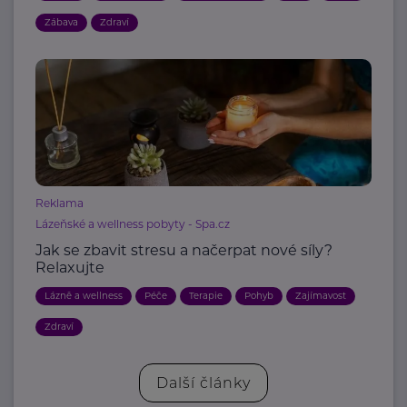
Zábava
Zdraví
Reklama
Lázeňské a wellness pobyty - Spa.cz
Jak se zbavit stresu a načerpat nové síly?
Relaxujte
Lázně a wellness
Péče
Terapie
Pohyb
Zajímavost
Zdraví
Další články