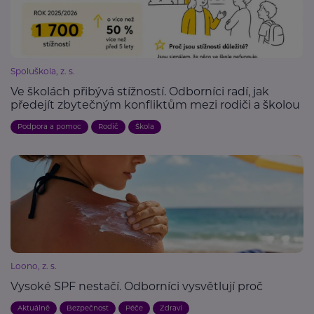
Spoluškola, z. s.
Ve školách přibývá stížností. Odborníci radí, jak
předejít zbytečným konfliktům mezi rodiči a školou
Podpora a pomoc
Rodič
Škola
Loono, z. s.
Vysoké SPF nestačí. Odborníci vysvětlují proč
Aktuálně
Bezpečnost
Péče
Zdraví