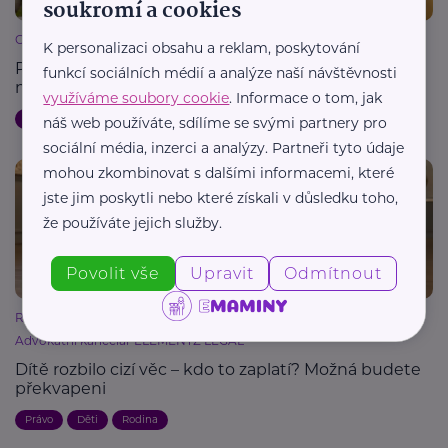
soukromí a cookies
Centrum LIRA, z.ú.
K personalizaci obsahu a reklam, poskytování
Příběhy z LIRY otevřou témata, o kterých se
funkcí sociálních médií a analýze naší návštěvnosti
nemluví snadno
využíváme soubory cookie
. Informace o tom, jak
Děti
Handicap, porucha
Podpora a pomoc
Rodina
náš web používáte, sdílíme se svými partnery pro
sociální média, inzerci a analýzy. Partneři tyto údaje
mohou zkombinovat s dalšími informacemi, které
jste jim poskytli nebo které získali v důsledku toho,
že používáte jejich služby.
Povolit vše
Upravit
Odmítnout
Reklama
Advokátní kancelář ELEMENTZ LEGAL
Dítě rozbilo cizí věc – kdo to zaplatí? Možná budete
překvapeni
Právo
Děti
Rodina