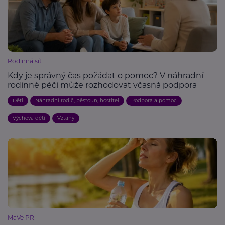
Rodinná síť
Kdy je správný čas požádat o pomoc? V náhradní
rodinné péči může rozhodovat včasná podpora
Děti
Náhradní rodič, pěstoun, hostitel
Podpora a pomoc
Výchova dětí
Vztahy
MaVe PR