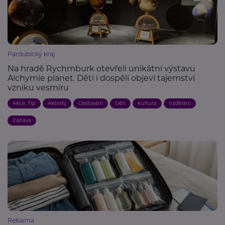
Pardubický kraj
Na hradě Rychmburk otevřeli unikátní výstavu
Alchymie planet. Děti i dospělí objeví tajemství
vzniku vesmíru
Akce, Tip
Aktivity
Cestování
Děti
Kultura
Vzdělání
Zábava
Reklama