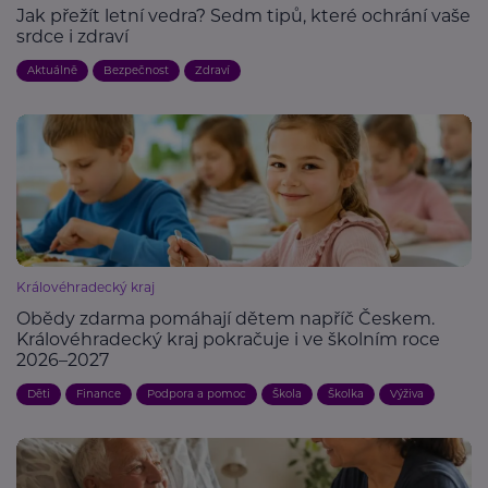
Jak přežít letní vedra? Sedm tipů, které ochrání vaše
srdce i zdraví
Aktuálně
Bezpečnost
Zdraví
Královéhradecký kraj
Obědy zdarma pomáhají dětem napříč Českem.
Královéhradecký kraj pokračuje i ve školním roce
2026–2027
Děti
Finance
Podpora a pomoc
Škola
Školka
Výživa