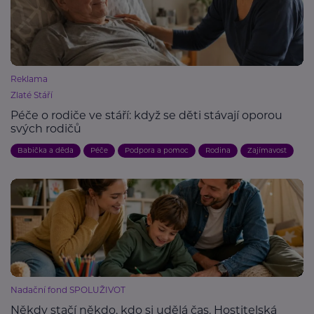
Reklama
Zlaté Stáří
Péče o rodiče ve stáří: když se děti stávají oporou
svých rodičů
Babička a děda
Péče
Podpora a pomoc
Rodina
Zajímavost
Nadační fond SPOLUŽIVOT
Někdy stačí někdo, kdo si udělá čas. Hostitelská