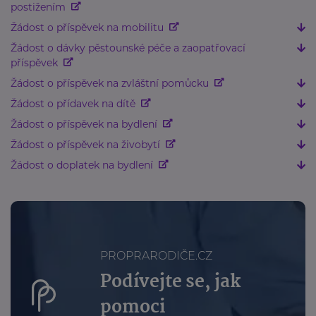
postižením
Žádost o příspěvek na mobilitu
Žádost o dávky pěstounské péče a zaopatřovací
příspěvek
Žádost o příspěvek na zvláštní pomůcku
Žádost o přídavek na dítě
Žádost o příspěvek na bydlení
Žádost o příspěvek na živobytí
Žádost o doplatek na bydlení
PROPRARODIČE.CZ
Podívejte se, jak
pomoci