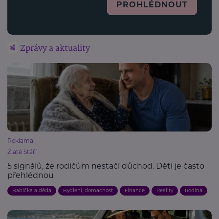
PROHLÉDNOUT
Zprávy a aktuality
Reklama
Zlaté Stáří
5 signálů, že rodičům nestačí důchod. Děti je často
přehlédnou
Babička a děda
Bydlení, domácnost
Finance
Reality
Rodina