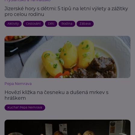
Jizerské hory s dětmi: 5 tipů na letní výlety a zážitky
pro celou rodinu
Aktivity
Cestování
Děti
Rodina
Zábava
Pepa Nemrava
Hovězí kližka na česneku a dušená mrkev s
hráškem
Kuchař Pepa Nemrava