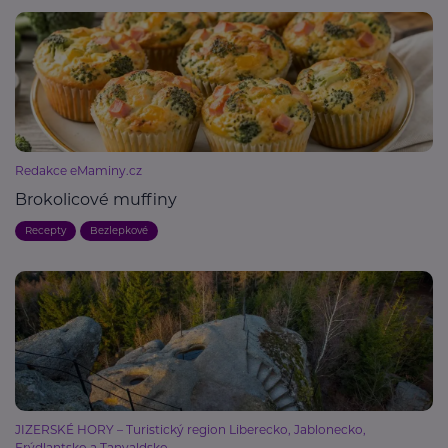
Redakce eMaminy.cz
Brokolicové muffiny
Recepty
Bezlepkové
JIZERSKÉ HORY – Turistický region Liberecko, Jablonecko,
Frýdlantsko a Tanvaldsko