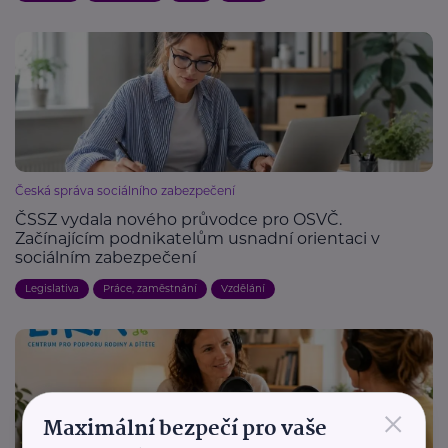
Česká správa sociálního zabezpečení
ČSSZ vydala nového průvodce pro OSVČ.
Začínajícím podnikatelům usnadní orientaci v
sociálním zabezpečení
Legislativa
Práce, zaměstnání
Vzdělání
×
Maximální bezpečí pro vaše