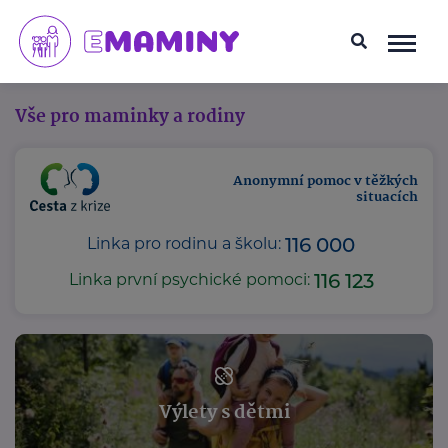
Vše pro maminky a rodiny
Anonymní pomoc v těžkých
situacích
116 000
Linka pro rodinu a školu:
116 123
Linka první psychické pomoci:
Výlety s dětmi