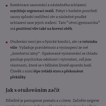
Kombinace saunování a následného zchlazení
urychluje regeneraci svalů
. Pobyt v horkém prostředí
sauny způsobí rozšíření cév a následné prudké
ochlazení zase jejich stažení. Tato "cévní gymnastika"
má
pozitivní vliv také na krevní oběh
.
Otužování není jen o fyzické kondici, ale i
o tréninku
vůle
. Vyžaduje pravidelnost a vystoupení ze své
„komfortní zóny“. Opakované vystavování se chladu
posiluje psychickou odolnost i vytrvalost, což jsou
vlastnosti, které se v běžném životě opravdu hodí.
Člověk s nimi
lépe zvládá stres a překonávat
překážky
.
Jak s otužováním začít
Důležité je postupovat pomalu a s citem. Začněte nejprve