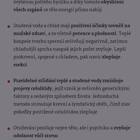
zvýšenou potřebu kyslíku a díky tomuto
okysličení
všech orgánů
se tělo energií přímo nabíjí.
Studená voda a chlad mají
pozitivní účinky rovněž na
mužské zdrav
í, a to včetně
potence a plodnosti
. Teplé
koupele tvorbu spermií ovlivňují negativně, zatímco
chladnější sprcha naopak jejich počet zvyšuje. Lepší
prokrvení, spojené s chladem, pak navíc
zlepšuje
erekci
.
Pravidelné střídání teplé a studené vody zmírňuje
projevy celulitidy
, jejíž vznik je ovlivněn genetickými
faktory a sedavým způsobem života. Jednoduchá
metoda stimuluje krevní a lymfatický oběh, čímž stav
pokožky postižené celulitidou zlepšuje.
Otužování posiluje nejen tělo, ale i psychiku a
zvyšuje
odolnost vůči stresu
.