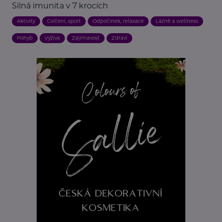
Silná imunita v 7 krocích
Aktivity
Cvičení, sport
Odpočinek, relaxace
Lázně a wellness
Pohyb
Výživa
Zajímavost
Zdraví