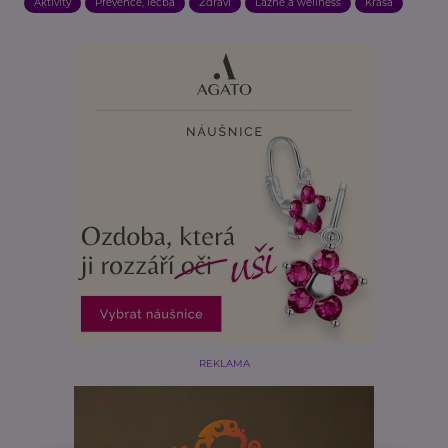
Aktivity
Prevence, léčba
Zdraví
Lázně a wellness
Krása
REKLAMA