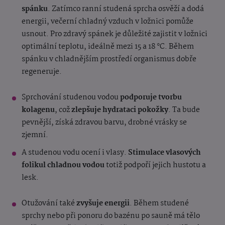
spánku
. Zatímco ranní studená sprcha osvěží a dodá
energii, večerní chladný vzduch v ložnici pomůže
usnout. Pro zdravý spánek je důležité zajistit v ložnici
optimální teplotu, ideálně mezi 15 a 18 °C. Během
spánku v chladnějším prostředí organismus dobře
regeneruje.
Sprchování studenou vodou
podporuje tvorbu
kolagenu
, což
zlepšuje hydrataci pokožky
. Ta bude
pevnější, získá zdravou barvu, drobné vrásky se
zjemní.
A studenou vodu ocení i vlasy.
Stimulace vlasových
folikul chladnou vodou
totiž podpoří jejich hustotu a
lesk.
Otužování také
zvyšuje energii
. Během studené
sprchy nebo při ponoru do bazénu po sauně má tělo