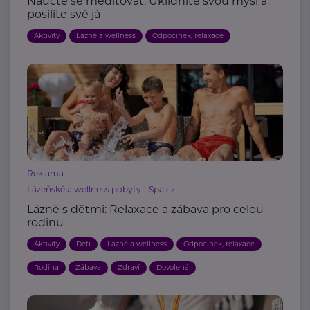
Naučte se meditovat. Uklidníte svou mysl a
posílíte své já
Aktivity
Lázně a wellness
Odpočinek, relaxace
Reklama
Lázeňské a wellness pobyty - Spa.cz
Lázně s dětmi: Relaxace a zábava pro celou
rodinu
Aktivity
Děti
Lázně a wellness
Odpočinek, relaxace
Rodina
Zábava
Zdraví
Dovolená