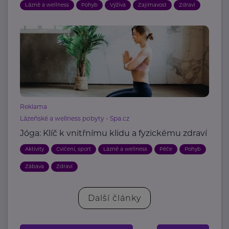
Lázně a wellness
Pohyb
Výživa
Zajímavost
Zdraví
Reklama
Lázeňské a wellness pobyty - Spa.cz
Jóga: Klíč k vnitřnímu klidu a fyzickému zdraví
Aktivity
Cvičení, sport
Lázně a wellness
Péče
Pohyb
Zábava
Zdraví
Další články