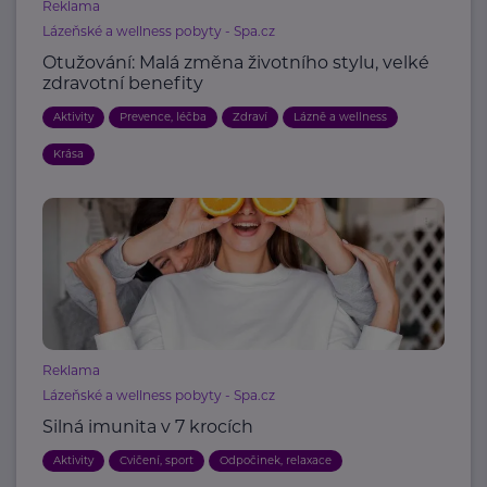
Reklama
Lázeňské a wellness pobyty - Spa.cz
Otužování: Malá změna životního stylu, velké
zdravotní benefity
Aktivity
Prevence, léčba
Zdraví
Lázně a wellness
Krása
Reklama
Lázeňské a wellness pobyty - Spa.cz
Silná imunita v 7 krocích
Aktivity
Cvičení, sport
Odpočinek, relaxace