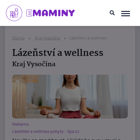
Domů
Kraj Vysočina
Lázeňství a wellness
Lázeňství a wellness
Kraj Vysočina
Reklama
Lázeňské a wellness pobyty - Spa.cz