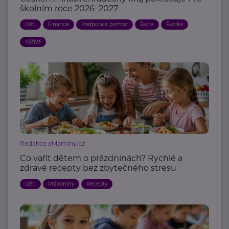
školním roce 2026–2027
Děti
Finance
Podpora a pomoc
Škola
Školka
Výživa
Redakce eMaminy.cz
Co vařit dětem o prázdninách? Rychlé a
zdravé recepty bez zbytečného stresu
Děti
Prázdniny
Recepty