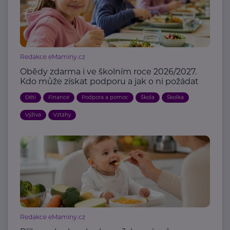
Redakce eMaminy.cz
Obědy zdarma i ve školním roce 2026/2027.
Kdo může získat podporu a jak o ni požádat
Děti
Finance
Podpora a pomoc
Škola
Školka
Výživa
Vztahy
Redakce eMaminy.cz