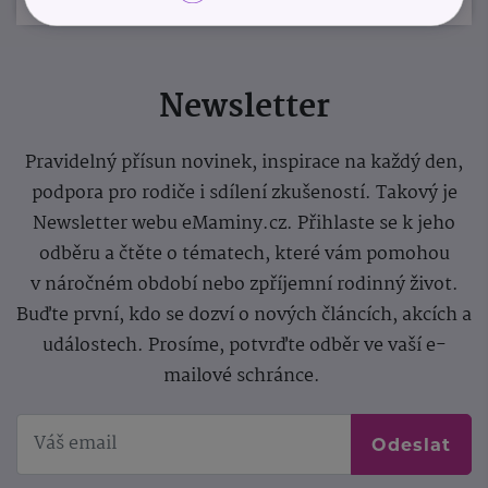
Newsletter
Pravidelný přísun novinek, inspirace na každý den,
podpora pro rodiče i sdílení zkušeností. Takový je
Newsletter webu eMaminy.cz. Přihlaste se k jeho
odběru a čtěte o tématech, které vám pomohou
v náročném období nebo zpříjemní rodinný život.
Buďte první, kdo se dozví o nových článcích, akcích a
událostech. Prosíme, potvrďte odběr ve vaší e-
mailové schránce.
Odeslat