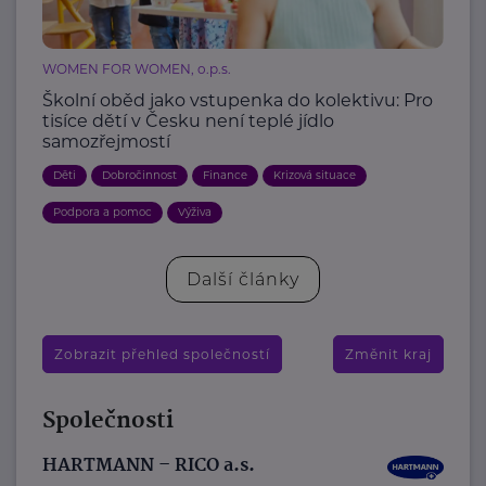
WOMEN FOR WOMEN, o.p.s.
Školní oběd jako vstupenka do kolektivu: Pro
tisíce dětí v Česku není teplé jídlo
samozřejmostí
Děti
Dobročinnost
Finance
Krizová situace
Podpora a pomoc
Výživa
Další články
Zobrazit přehled společností
Změnit kraj
Společnosti
HARTMANN – RICO a.s.