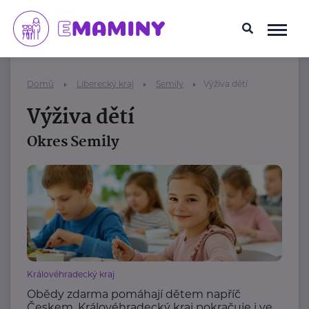
Domů
Liberecký kraj
Semily
Výživa dětí
Výživa dětí
Okres Semily
Královéhradecký kraj
Obědy zdarma pomáhají dětem napříč
Českem. Královéhradecký kraj pokračuje i ve