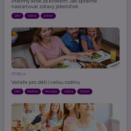
Příkrmy krok za krokem: Jak správně
nastartovat zdravý jídelníček
Děti
Výživa
Zdraví
STOB.cz
Večeře pro děti i celou rodinu
Děti
Rodina
Recepty
Výživa
Zdraví