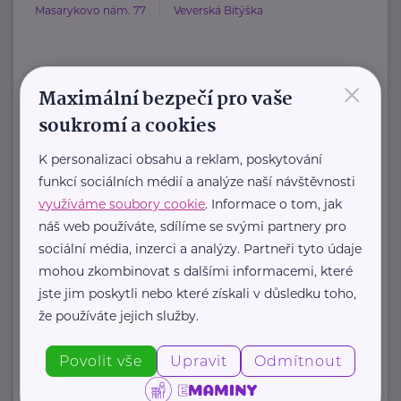
Masarykovo nám. 77
Veverská Bítýška
×
HARTMANN je odborník na
Maximální bezpečí pro vaše
zdravotnické pomůcky a hygienická
soukromí a cookies
řešení s dlouholetou tradicí.
K personalizaci obsahu a reklam, poskytování
Zaměřuje ...
funkcí sociálních médií a analýze naší návštěvnosti
využíváme soubory cookie
. Informace o tom, jak
https://hartmanndirect.com/cs-cz
náš web používáte, sdílíme se svými partnery pro
+420 800 100 150
sociální média, inzerci a analýzy. Partneři tyto údaje
info@hartmanndirect.cz
mohou zkombinovat s dalšími informacemi, které
jste jim poskytli nebo které získali v důsledku toho,
že používáte jejich služby.
Zobrazit přehled společností
Povolit vše
Upravit
Odmítnout