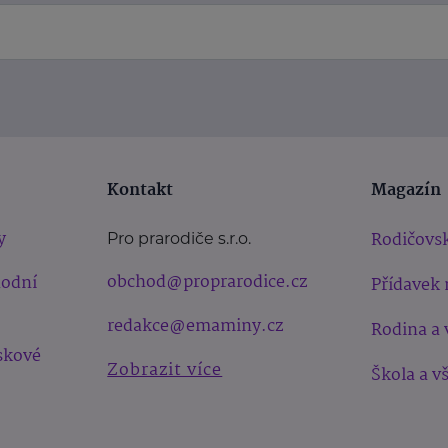
Kontakt
Magazín
y
Rodičovsk
Pro prarodiče s.r.o.
obchod@proprarodice.cz
hodní
Přídavek 
redakce@emaminy.cz
Rodina a 
skové
Zobrazit více
Škola a v