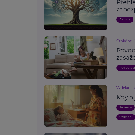
Přehle
zabez
Aktivity
Česká spr
Povod
zasaž
Podpora 
Vzdělání p
Kdy a
Finance
Vzdělání