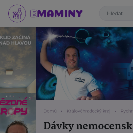
Domů
Královéhradecký kraj
Rychn
Dávky nemocenské