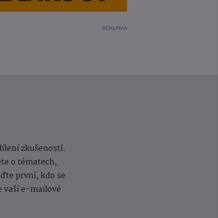
REKLAMA
dílení zkušeností.
ěte o tématech,
te první, kdo se
e vaší e-mailové