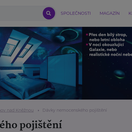
SPOLEČNOSTI
MAGAZÍN
K
ov nad Kněžnou
Dávky nemocenského pojištění
ho pojištění