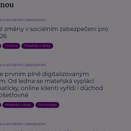
žnou
áva sociálního zabezpečení
vé změny v sociálním zabezpečení pro
026
Finance
Příspěvky a dávky
áva sociálního zabezpečení
je prvním plně digitalizovaným
m. Od ledna se mateřská vyplácí
ticky, online klienti vyřídí i důchod
ošetřovné
Příspěvky a dávky
Technologie
áva sociálního zabezpečení