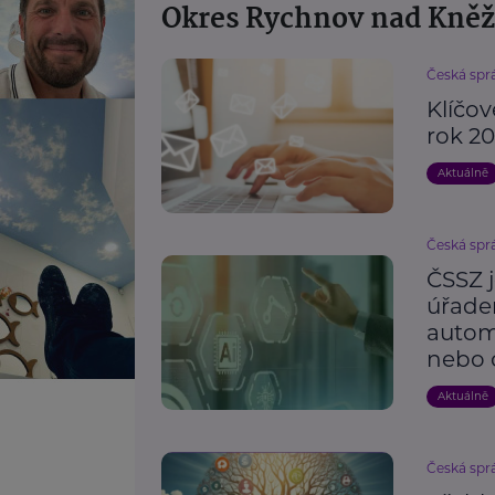
Okres Rychnov nad Kně
Česká spr
Klíčo
rok 2
Aktuálně
Česká spr
ČSSZ 
úřade
automa
nebo 
Aktuálně
Česká spr