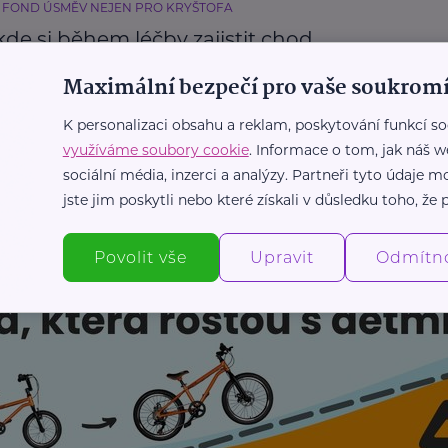
 FOND ÚSMĚV NEJEN PRO KRYŠTOFA
kde si během léčby zajistit chod
ho života?
Maximální bezpečí pro vaše soukromí
Příspěvky a dávky
Nemoc
K personalizaci obsahu a reklam, poskytování funkcí so
využíváme soubory cookie
. Informace o tom, jak náš w
sociální média, inzerci a analýzy. Partneři tyto údaje
Další články
jste jim poskytli nebo které získali v důsledku toho, že p
Povolit vše
Upravit
Odmítn