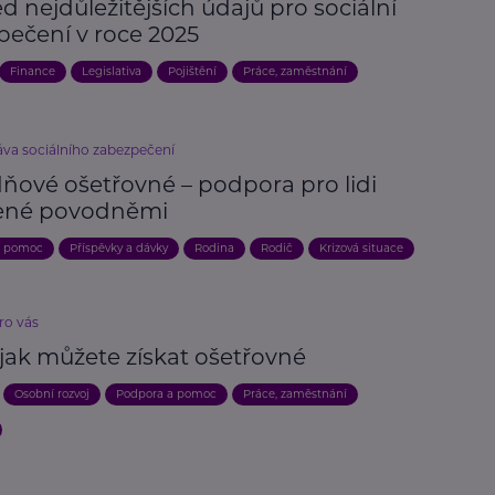
d nejdůležitějších údajů pro sociální
pečení v roce 2025
Finance
Legislativa
Pojištění
Práce, zaměstnání
áva sociálního zabezpečení
ňové ošetřovné – podpora pro lidi
ené povodněmi
a pomoc
Příspěvky a dávky
Rodina
Rodič
Krizová situace
ro vás
 jak můžete získat ošetřovné
Osobní rozvoj
Podpora a pomoc
Práce, zaměstnání