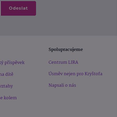
Odeslat
Spolupracujeme
Centrum LIRA
ý příspěvek
Úsměv nejen pro Kryštofa
na dítě
Napsali o nás
vztahy
še kolem