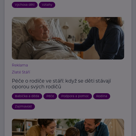
Výchova dětí
Vztahy
Reklama
Zlaté Stáří
Péče o rodiče ve stáří: když se děti stávají
oporou svých rodičů
Babička a děda
Péče
Podpora a pomoc
Rodina
Zajímavost