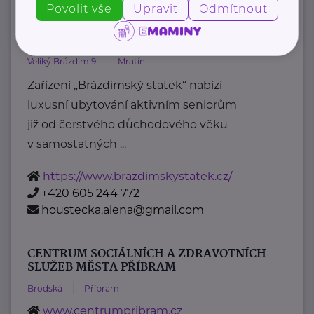
Povolit vše
Upravit
Odmítnout
Brázdimský statek, z.s.
Veliký Brázdim 9
Mratín
Zařízení „Brázdimský statek“ nabízí
luxusní ubytování aktivním seniorům
již od čerstvého důchodového věku
v samostatných ...
https://www.brazdimskystatek.cz/
+420 605 244 772
houstecka.alena@gmail.com
CENTRUM SOCIÁLNÍCH A ZDRAVOTNÍCH
SLUŽEB MĚSTA PŘÍBRAM
Brodská
Příbram
www.centrumpribram.cz