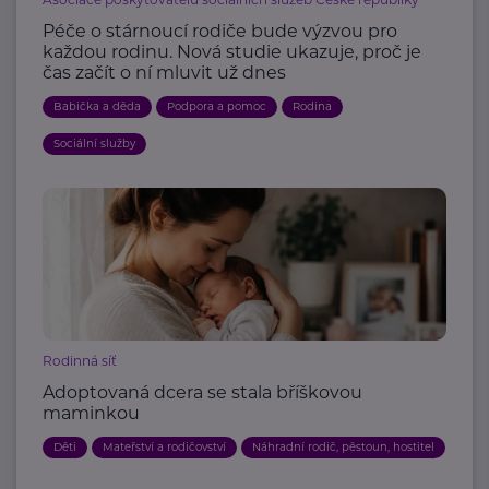
Péče o stárnoucí rodiče bude výzvou pro
každou rodinu. Nová studie ukazuje, proč je
čas začít o ní mluvit už dnes
Babička a děda
Podpora a pomoc
Rodina
Sociální služby
Rodinná síť
Adoptovaná dcera se stala bříškovou
maminkou
Děti
Mateřství a rodičovství
Náhradní rodič, pěstoun, hostitel