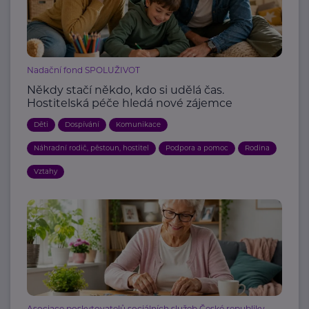
Nadační fond SPOLUŽIVOT
Někdy stačí někdo, kdo si udělá čas.
Hostitelská péče hledá nové zájemce
Děti
Dospívání
Komunikace
Náhradní rodič, pěstoun, hostitel
Podpora a pomoc
Rodina
Vztahy
Asociace poskytovatelů sociálních služeb České republiky