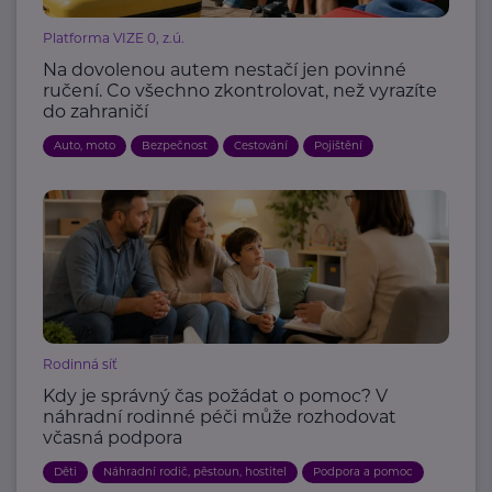
Platforma VIZE 0, z.ú.
Na dovolenou autem nestačí jen povinné
ručení. Co všechno zkontrolovat, než vyrazíte
do zahraničí
Auto, moto
Bezpečnost
Cestování
Pojištění
Rodinná síť
Kdy je správný čas požádat o pomoc? V
náhradní rodinné péči může rozhodovat
včasná podpora
Děti
Náhradní rodič, pěstoun, hostitel
Podpora a pomoc