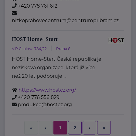
+420 778 761 612
nizkoprahovecentrum@centrumpribram.cz
HOST Home-Start
V.P.Čkalova 784/22
Praha 6
HOST Home-Start Česká republika je
nezisková organizace, která již více
než 20 let podporuje ...
https://www.hostcz.org/
+420 776 556 829
produkce@hostcz.org
2
›
»
«
‹
1