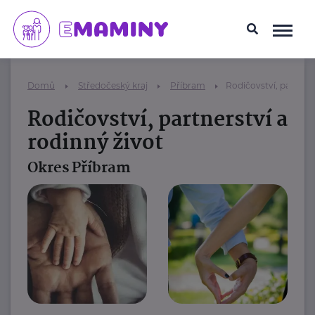
Domů
Středočeský kraj
Příbram
Rodičovství, partners
Rodičovství, partnerství a
rodinný život
Okres Příbram