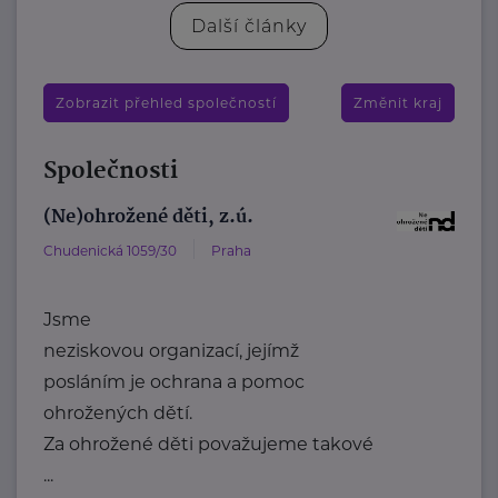
Další články
Zobrazit přehled společností
Změnit kraj
Společnosti
(Ne)ohrožené děti, z.ú.
Chudenická 1059/30
Praha
Jsme
neziskovou organizací, jejímž
posláním je ochrana a pomoc
ohrožených dětí.
Za ohrožené děti považujeme takové
...