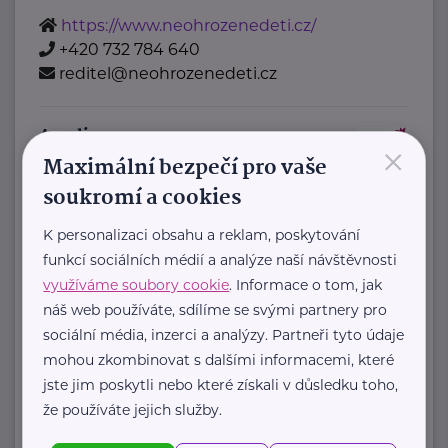
https://www.neohrozenedeti.cz/
+420 732 784 640
reditel@neohrozenedeti.cz
Amelie, z.s.
×
Maximální bezpečí pro vaše
Šaldova
Praha
soukromí a cookies
Amelie od roku 2006 pomáhá žít život
s rakovinou:
K personalizaci obsahu a reklam, poskytování
funkcí sociálních médií a analýze naší návštěvnosti
využíváme soubory cookie
. Informace o tom, jak
poskytujeme
náš web používáte, sdílíme se svými partnery pro
psychosociální pomoc
sociální média, inzerci a analýzy. Partneři tyto údaje
onkologicky nemocným a ...
mohou zkombinovat s dalšími informacemi, které
jste jim poskytli nebo které získali v důsledku toho,
https://www.amelie-zs.cz/
že používáte jejich služby.
+420 739 001 123
praha@amelie-zs.cz