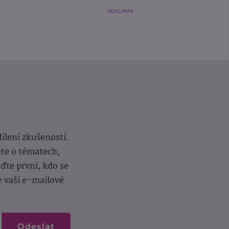
REKLAMA
dílení zkušeností.
ěte o tématech,
te první, kdo se
e vaší e-mailové
Odeslat