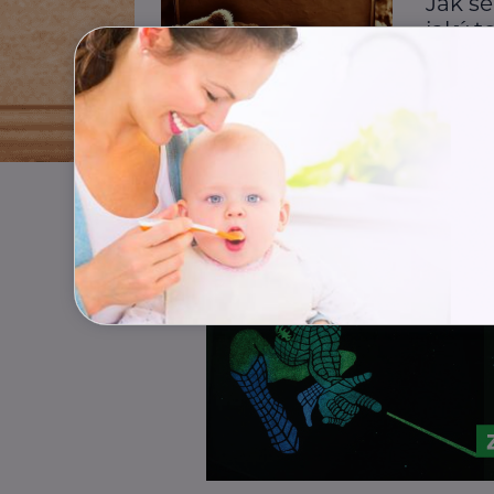
Jak se
jaký t
Dospívání