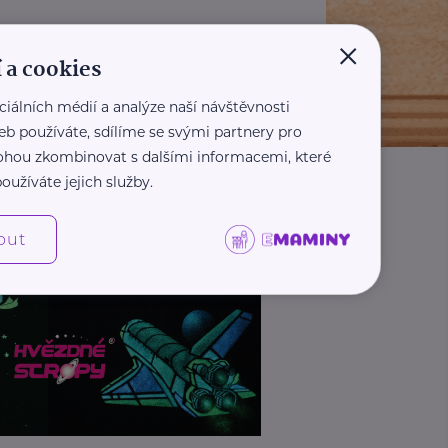
×
 a cookies
ciálních médií a analýze naší návštěvnosti
eb používáte, sdílíme se svými partnery pro
 mohou zkombinovat s dalšími informacemi, které
oužíváte jejich služby.
out