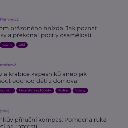
eMaminy.cz
om prázdného hnízda. Jak poznat
aky a překonat pocity osamělosti
Vztahy
Děti
kleničková
 a krabice kapesníků aneb jak
nout odchod dětí z domova
ospívání
Mateřství a rodičovství
Rodina
Vztahy
ý kraj
nkův příruční kompas: Pomocná ruka
ti na rozcestí