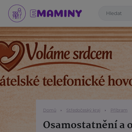
Domů
Středočeský kraj
Příbram
Osamostatnění a 