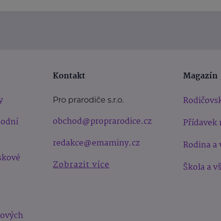
Kontakt
Magazín
y
Rodičovsk
Pro prarodiče s.r.o.
obchod@proprarodice.cz
hodní
Přídavek 
redakce@emaminy.cz
Rodina a 
skové
Zobrazit více
Škola a v
bových