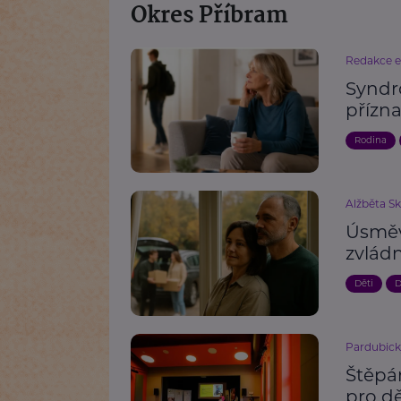
Okres Příbram
Redakce 
Syndr
přízn
Rodina
Alžběta S
Úsměv
zvlád
Děti
D
Pardubick
Štěpá
pro dě