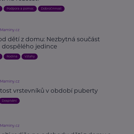
Podpora a pomoc
Dobročinnost
eMaminy.cz
d dětí z domu: Nezbytná součást
e dospělého jedince
Rodina
Vztahy
eMaminy.cz
tost vrstevníků v období puberty
Dospívání
eMaminy.cz