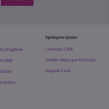
Spolupracujeme
Centrum LIRA
ý příspěvek
Úsměv nejen pro Kryštofa
na dítě
Napsali o nás
vztahy
še kolem