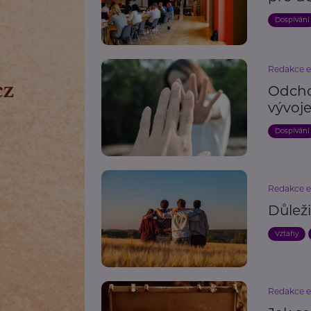
Dospívání
Redakce 
Odcho
vývoj
Dospívání
Redakce 
Důleži
Vztahy
Redakce 