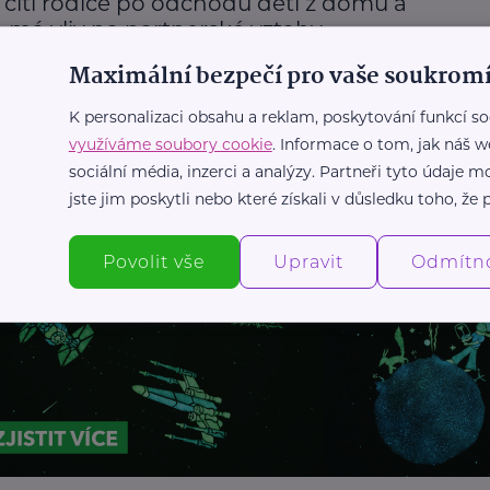
 cítí rodiče po odchodu dětí z domu a
o má vliv na partnerské vztahy
Maximální bezpečí pro vaše soukromí
Rodič
Vztahy
K personalizaci obsahu a reklam, poskytování funkcí so
využíváme soubory cookie
. Informace o tom, jak náš w
Další články
sociální média, inzerci a analýzy. Partneři tyto údaje
jste jim poskytli nebo které získali v důsledku toho, že p
Povolit vše
Upravit
Odmítn