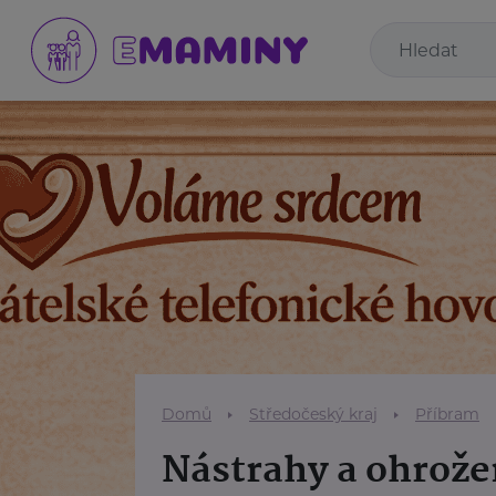
Domů
Středočeský kraj
Příbram
Nástrahy a ohrože