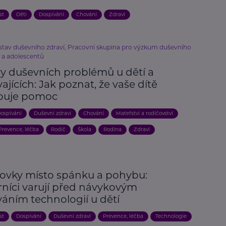
st
Děti
Dospívání
Chování
Zdraví
stav duševního zdraví, Pracovní skupina pro výzkum duševního
í a adolescentů
vy duševních problémů u dětí a
ajících: Jak poznat, že vaše dítě
buje pomoc
ospívání
Duševní zdraví
Chování
Mateřství a rodičovství
Prevence, léčba
Rodič
Škola
Rodina
Zdraví
ovky místo spánku a pohybu:
níci varují před návykovým
váním technologií u dětí
st
Dospívání
Duševní zdraví
Prevence, léčba
Technologie