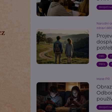
Bezpečno
Národní ú
zdraví dět
Proje
dospív
potře
Děti
D
Péče
MaVe PR
Obraz
Odbor
použí
Bezpečno