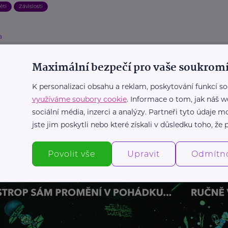
ětí
Závislosti
a
oškozování u teenagerů: Proč si děti
ují a jak mohou rodiče pomoci?
Maximální bezpečí pro vaše soukromí
ospívání
Duševní zdraví
Krizová situace
Podpora a pomoc
K personalizaci obsahu a reklam, poskytování funkcí so
Zdraví
využíváme soubory cookie
. Informace o tom, jak náš w
sociální média, inzerci a analýzy. Partneři tyto údaje
jste jim poskytli nebo které získali v důsledku toho, že p
Další články
Povolit vše
Upravit
Odmítn