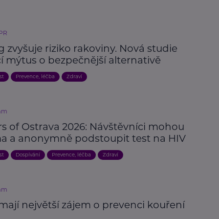
 PR
 zvyšuje riziko rakoviny. Nová studie
í mýtus o bezpečnější alternativě
st
Prevence, léčba
Zdraví
mm
rs of Ostrava 2026: Návštěvníci mohou
a a anonymně podstoupit test na HIV
st
Dospívání
Prevence, léčba
Zdraví
mm
mají největší zájem o prevenci kouření