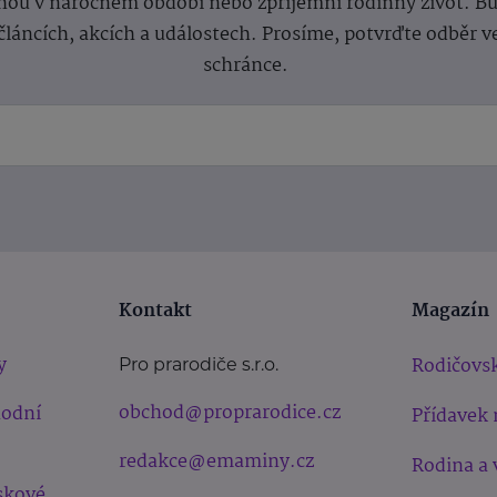
ou v náročném období nebo zpříjemní rodinný život. Buď
článcích, akcích a událostech. Prosíme, potvrďte odběr v
schránce.
Kontakt
Magazín
y
Rodičovsk
Pro prarodiče s.r.o.
obchod@proprarodice.cz
hodní
Přídavek 
redakce@emaminy.cz
Rodina a 
skové