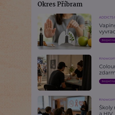
Okres Příbram
ADDICTS
Vaping
vyvrac
Bezpečno
Knowco
Colou
zdarm
Bezpečno
Knowco
Školy 
a HIV