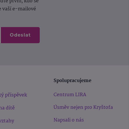
te první, kdo se
e vaší e-mailové
Odeslat
Spolupracujeme
Centrum LIRA
ý příspěvek
Úsměv nejen pro Kryštofa
na dítě
Napsali o nás
vztahy