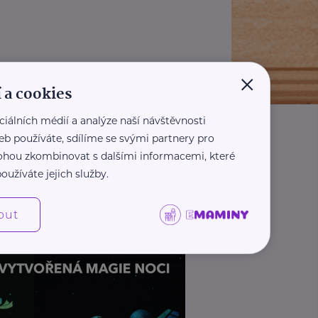
×
 a cookies
ciálních médií a analýze naší návštěvnosti
eb používáte, sdílíme se svými partnery pro
 mohou zkombinovat s dalšími informacemi, které
oužíváte jejich služby.
out