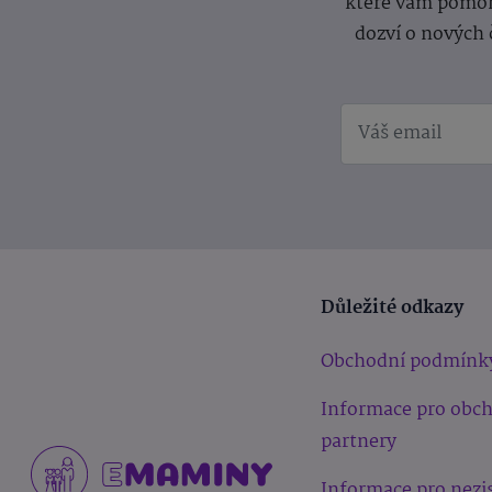
které vám pomoh
dozví o nových 
Důležité odkazy
Obchodní podmínk
Informace pro obc
partnery
Informace pro nezi