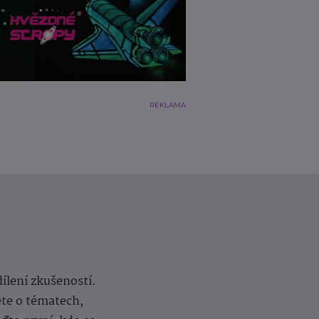
REKLAMA
dílení zkušeností.
ěte o tématech,