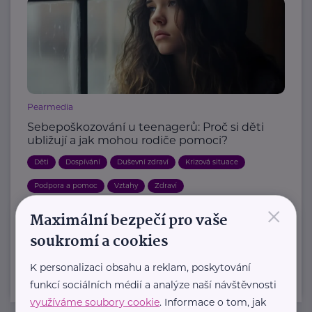
Pearmedia
Sebepoškozování u teenagerů: Proč si děti
ubližují a jak mohou rodiče pomoci?
Děti
Dospívání
Duševní zdraví
Krizová situace
Podpora a pomoc
Vztahy
Zdraví
×
Maximální bezpečí pro vaše
Další články
soukromí a cookies
K personalizaci obsahu a reklam, poskytování
funkcí sociálních médií a analýze naší návštěvnosti
využíváme soubory cookie
. Informace o tom, jak