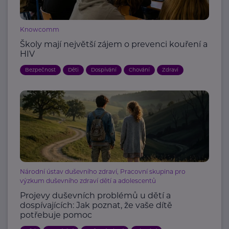
Knowcomm
Školy mají největší zájem o prevenci kouření a
HIV
Bezpečnost
Děti
Dospívání
Chování
Zdraví
Národní ústav duševního zdraví, Pracovní skupina pro
výzkum duševního zdraví dětí a adolescentů
Projevy duševních problémů u dětí a
dospívajících: Jak poznat, že vaše dítě
potřebuje pomoc