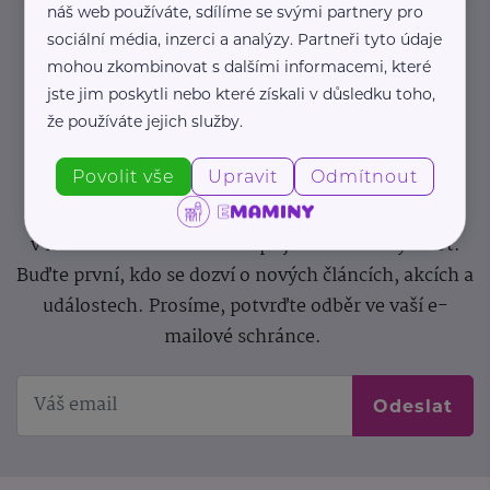
náš web používáte, sdílíme se svými partnery pro
sociální média, inzerci a analýzy. Partneři tyto údaje
Newsletter
mohou zkombinovat s dalšími informacemi, které
jste jim poskytli nebo které získali v důsledku toho,
Pravidelný přísun novinek, inspirace na každý den,
že používáte jejich služby.
podpora pro rodiče i sdílení zkušeností. Takový je
Povolit vše
Upravit
Odmítnout
Newsletter webu eMaminy.cz. Přihlaste se k jeho
odběru a čtěte o tématech, které vám pomohou
v náročném období nebo zpříjemní rodinný život.
Buďte první, kdo se dozví o nových článcích, akcích a
událostech. Prosíme, potvrďte odběr ve vaší e-
mailové schránce.
Odeslat