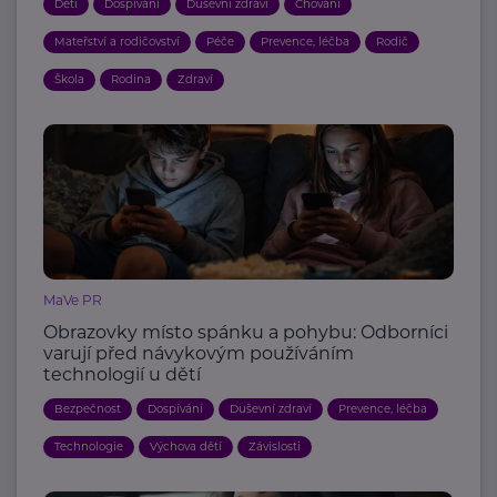
Děti
Dospívání
Duševní zdraví
Chování
Mateřství a rodičovství
Péče
Prevence, léčba
Rodič
Škola
Rodina
Zdraví
MaVe PR
Obrazovky místo spánku a pohybu: Odborníci
varují před návykovým používáním
technologií u dětí
Bezpečnost
Dospívání
Duševní zdraví
Prevence, léčba
Technologie
Výchova dětí
Závislosti