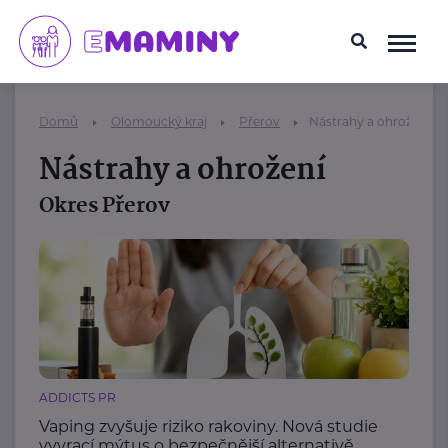
Domů
Olomoucký kraj
Přerov
Nástrahy a ohrožení
Nástrahy a ohrožení
Okres Přerov
ADDICTS PR
Vaping zvyšuje riziko rakoviny. Nová studie
vyvrací mýtus o bezpečnější alternativě