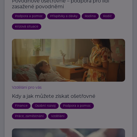
Povodňové ošetřovné – podpora pro lidi
zasažené povodněmi
Podpora a pomoc
Příspěvky a dávky
Rodina
Rodič
Krizová situace
Vzdělání pro vás
Kdy a jak můžete získat ošetřovné
Finance
Osobní rozvoj
Podpora a pomoc
Práce, zaměstnání
Vzdělání