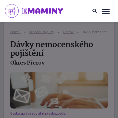
Domů
Olomoucký kraj
Přerov
Dávky nemocenského p
Dávky nemocenského
pojištění
Okres Přerov
Česká správa sociálního zabezpečení