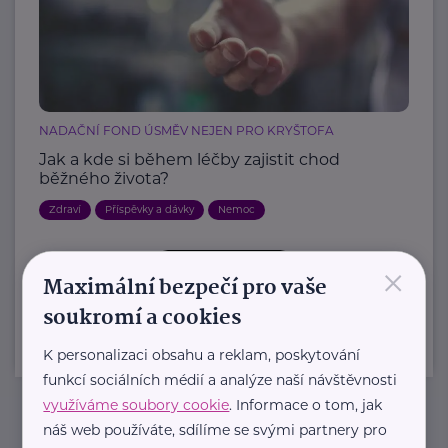
NADAČNÍ FOND ÚSMĚV NEJEN PRO KRYŠTOFA
Jak a kde si během léčby zajistit chod
běžného života?
Zdraví
Příspěvky a dávky
Nemoc
×
Další články
Maximální bezpečí pro vaše
soukromí a cookies
K personalizaci obsahu a reklam, poskytování
funkcí sociálních médií a analýze naší návštěvnosti
využíváme soubory cookie
. Informace o tom, jak
náš web používáte, sdílíme se svými partnery pro