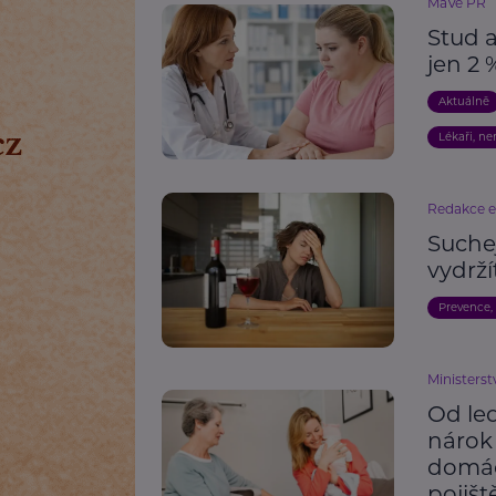
MaVe PR
Stud a
jen 2 
Aktuálně
Lékaři, n
Redakce 
Suche
vydrží
Prevence,
Ministerst
Od le
nárok 
domác
pojišt