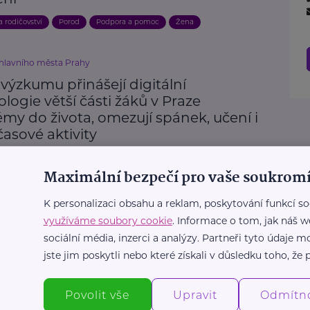
a rodičovství
Porod
Podpora a pomoc
Žena
 hlavního města Prahy
výzkumu přinášejí digitální
logie větší části žáků v Praze
my do života, omezují spánek, učení i
asové aktivity
ospívání
Technologie
Výchova dětí
Vztahy
Rodina
Maximální bezpečí pro vaše soukromí
K personalizaci obsahu a reklam, poskytování funkcí so
využíváme soubory cookie
. Informace o tom, jak náš w
e o.p.s.
sociální média, inzerci a analýzy. Partneři tyto údaje
e z online zábavy může stát problém? A
jste jim poskytli nebo které získali v důsledku toho, že p
s tím případně počít?
st
Dospívání
Děti
Krizová situace
Podpora a pomoc
Povolit vše
Upravit
Odmítn
ie
Závislosti