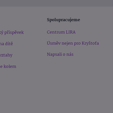
Spolupracujeme
Centrum LIRA
ý příspěvek
Úsměv nejen pro Kryštofa
na dítě
Napsali o nás
vztahy
še kolem