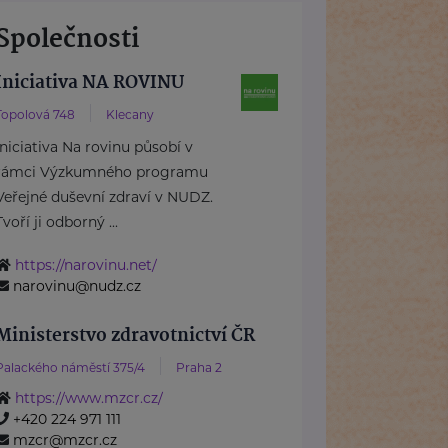
Společnosti
Iniciativa NA ROVINU
Topolová 748
Klecany
Iniciativa Na rovinu působí v
rámci Výzkumného programu
Veřejné duševní zdraví v NUDZ.
Tvoří ji odborný ...
https://narovinu.net/
narovinu@nudz.cz
Ministerstvo zdravotnictví ČR
Palackého náměstí 375/4
Praha 2
https://www.mzcr.cz/
+420 224 971 111
mzcr@mzcr.cz