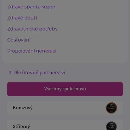
Zdravé spaní a sezení
Zdravé obutí
Zdravotnické potřeby
Cestování
Propojování generací
Dle úrovně partnerství
Všechny společnosti
Bronzový
Stříbrný