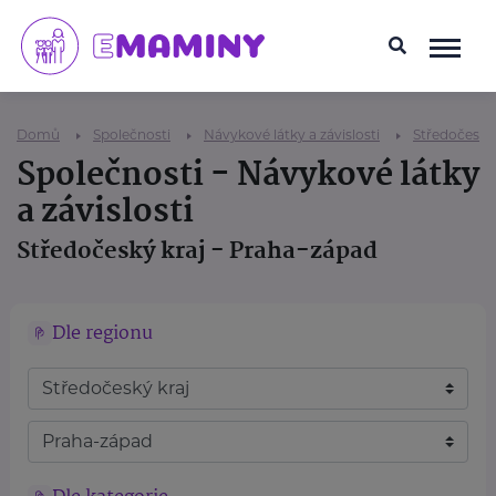
Domů
Společnosti
Návykové látky a závislosti
Středočeský 
Společnosti - Návykové látky
a závislosti
Středočeský kraj - Praha-západ
Dle regionu