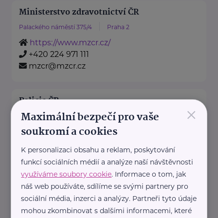
Ministerstvo zdravotnictví ČR
Palackého náměstí 375/4
Praha 2
https://www.mzcr.cz/
+420 224 971 111
mzcr@mzcr.cz
Policie ČR
×
Maximální bezpečí pro vaše
Strojnická 27
Praha 7 - Holešovice
soukromí a cookies
https://www.policie.cz/
+420 974 811 111
K personalizaci obsahu a reklam, poskytování
pp.tisk@pcr.cz
funkcí sociálních médií a analýze naší návštěvnosti
využíváme soubory cookie
. Informace o tom, jak
náš web používáte, sdílíme se svými partnery pro
Teen Challenge International ČR
sociální média, inzerci a analýzy. Partneři tyto údaje
Cejl 18
Brno
mohou zkombinovat s dalšími informacemi, které