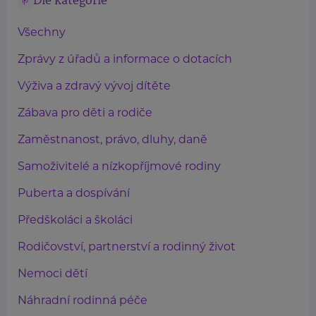
Dle kategorie
Všechny
Zprávy z úřadů a informace o dotacích
Výživa a zdravý vývoj dítěte
Zábava pro děti a rodiče
Zaměstnanost, právo, dluhy, daně
Samoživitelé a nízkopříjmové rodiny
Puberta a dospívání
Předškoláci a školáci
Rodičovství, partnerství a rodinný život
Nemoci dětí
Náhradní rodinná péče