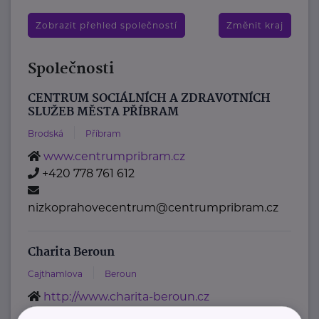
Zobrazit přehled společností
Změnit kraj
Společnosti
CENTRUM SOCIÁLNÍCH A ZDRAVOTNÍCH
SLUŽEB MĚSTA PŘÍBRAM
Brodská
Příbram
www.centrumpribram.cz
+420 778 761 612
nizkoprahovecentrum@centrumpribram.cz
Charita Beroun
Cajthamlova
Beroun
http://www.charita-beroun.cz
+420 313 030 430