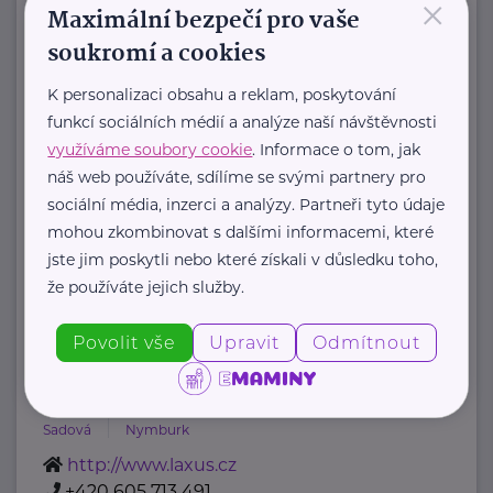
×
Maximální bezpečí pro vaše
sluzbyproseniory@charita-beroun.cz
soukromí a cookies
Iniciativa NA ROVINU
K personalizaci obsahu a reklam, poskytování
funkcí sociálních médií a analýze naší návštěvnosti
Topolová 748
Klecany
využíváme soubory cookie
. Informace o tom, jak
Iniciativa Na rovinu působí v rámci
náš web používáte, sdílíme se svými partnery pro
Výzkumného programu Veřejné
sociální média, inzerci a analýzy. Partneři tyto údaje
duševní zdraví v NUDZ.
mohou zkombinovat s dalšími informacemi, které
Tvoří ji odborný ...
jste jim poskytli nebo které získali v důsledku toho,
že používáte jejich služby.
https://narovinu.net/
narovinu@nudz.cz
Povolit vše
Upravit
Odmítnout
Laxus z. ú.
Sadová
Nymburk
http://www.laxus.cz
+420 605 713 491