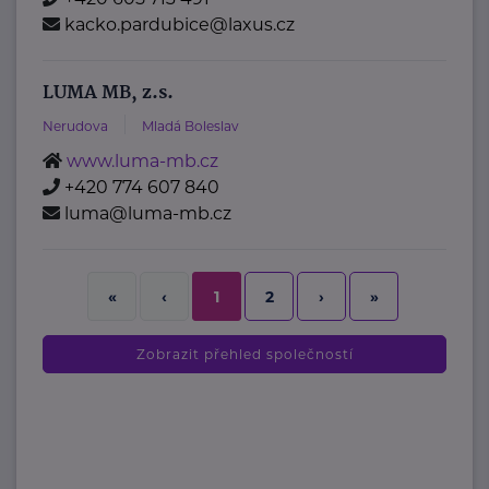
kacko.pardubice@laxus.cz
LUMA MB, z.s.
Nerudova
Mladá Boleslav
www.luma-mb.cz
+420 774 607 840
luma@luma-mb.cz
2
›
»
«
‹
1
Zobrazit přehled společností