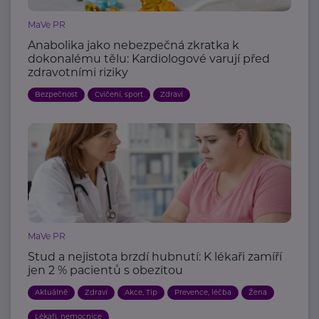
MaVe PR
Anabolika jako nebezpečná zkratka k
dokonalému tělu: Kardiologové varují před
zdravotními riziky
Bezpečnost
Cvičení, sport
Zdraví
MaVe PR
Stud a nejistota brzdí hubnutí: K lékaři zamíří
jen 2 % pacientů s obezitou
Aktuálně
Zdraví
Akce, Tip
Prevence, léčba
Žena
Lékaři, nemocnice