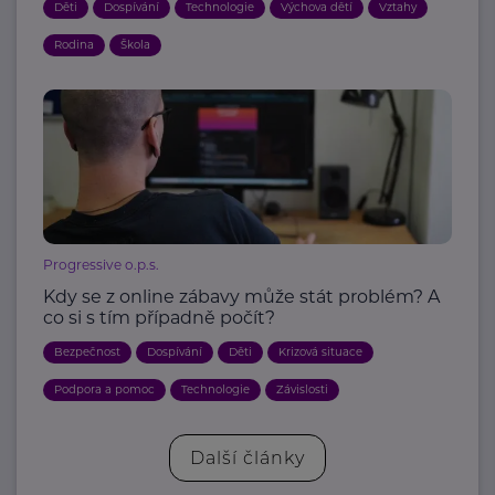
Děti
Dospívání
Technologie
Výchova dětí
Vztahy
Rodina
Škola
Progressive o.p.s.
Kdy se z online zábavy může stát problém? A
co si s tím případně počít?
Bezpečnost
Dospívání
Děti
Krizová situace
Podpora a pomoc
Technologie
Závislosti
Další články