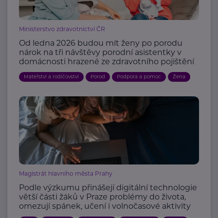
Ministerstvo zdravotnictví ČR
Od ledna 2026 budou mít ženy po porodu
nárok na tři návštěvy porodní asistentky v
domácnosti hrazené ze zdravotního pojištění
Mateřství a rodičovství
Porod
Podpora a pomoc
Žena
Magistrát hlavního města Prahy
Podle výzkumu přinášejí digitální technologie
větší části žáků v Praze problémy do života,
omezují spánek, učení i volnočasové aktivity