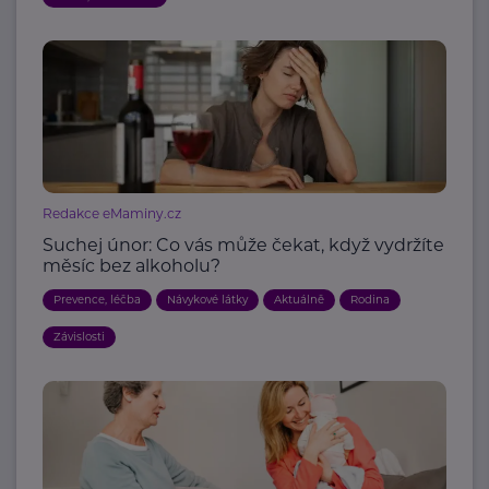
Redakce eMaminy.cz
Suchej únor: Co vás může čekat, když vydržíte
měsíc bez alkoholu?
Prevence, léčba
Návykové látky
Aktuálně
Rodina
Závislosti