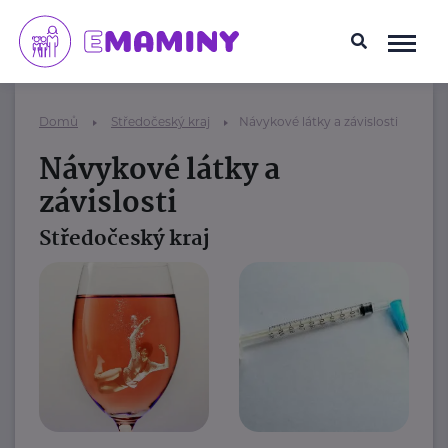
Domů
Středočeský kraj
Návykové látky a závislosti
Návykové látky a
závislosti
Středočeský kraj