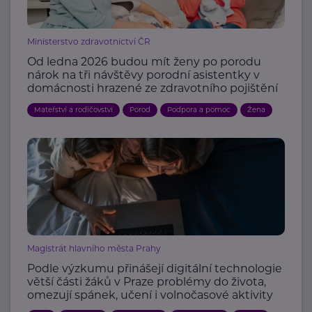
Ministerstvo zdravotnictví ČR
Od ledna 2026 budou mít ženy po porodu
nárok na tři návštěvy porodní asistentky v
domácnosti hrazené ze zdravotního pojištění
Mateřství a rodičovství
Porod
Podpora a pomoc
Žena
Magistrát hlavního města Prahy
Podle výzkumu přinášejí digitální technologie
větší části žáků v Praze problémy do života,
omezují spánek, učení i volnočasové aktivity