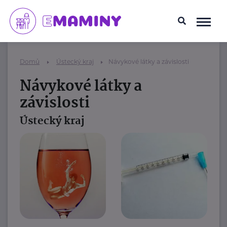
Domů
Ústecký kraj
Návykové látky a závislosti
Návykové látky a
závislosti
Ústecký kraj