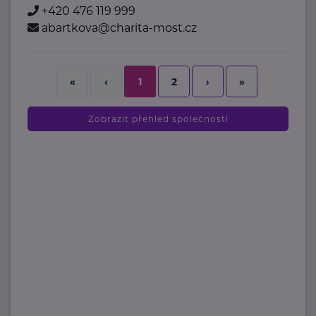
+420 476 119 999
abartkova@charita-most.cz
2
›
»
«
‹
1
Zobrazit přehled společností