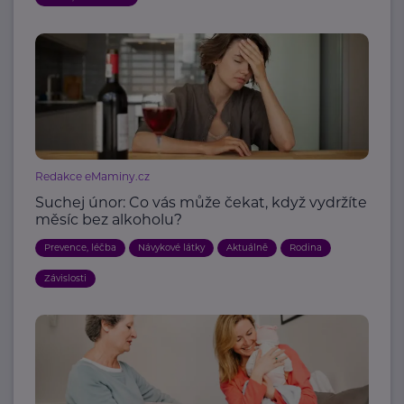
Redakce eMaminy.cz
Suchej únor: Co vás může čekat, když vydržíte
měsíc bez alkoholu?
Prevence, léčba
Návykové látky
Aktuálně
Rodina
Závislosti