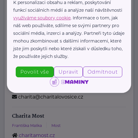
K personalizaci obsahu a reklam, poskytování
DRUG-OUT Klub, z.s.
funkcí sociálních médií a analýze naší návštěvnosti
využíváme soubory cookie
. Informace o tom, jak
Velká Hradební
Ústí nad Labem
náš web používáte, sdílíme se svými partnery pro
www.grugout.cz
sociální média, inzerci a analýzy. Partneři tyto údaje
+420 475 210 626
mohou zkombinovat s dalšími informacemi, které
drugout@volny.cz
jste jim poskytli nebo které získali v důsledku toho,
že používáte jejich služby.
Charita Lovosice
Povolit vše
Upravit
Odmítnout
K. Maličkého
Lovosice
www.fchlovosice.cz
+420 777 077 788
charita@charitalovosice.cz
Charita Most
Františka Malíka
Most
charitamost.cz