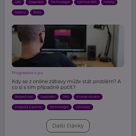
Děti
Dospívání
Technologie
Výchova dětí
Vztahy
Rodina
Škola
Progressive o.p.s.
Kdy se z online zábavy může stát problém? A
co si s tím případně počít?
Bezpečnost
Dospívání
Děti
Krizová situace
Podpora a pomoc
Technologie
Závislosti
Další články