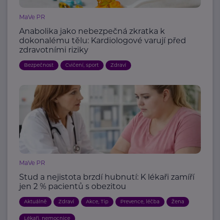
MaVe PR
Anabolika jako nebezpečná zkratka k
dokonalému tělu: Kardiologové varují před
zdravotními riziky
Bezpečnost
Cvičení, sport
Zdraví
MaVe PR
Stud a nejistota brzdí hubnutí: K lékaři zamíří
jen 2 % pacientů s obezitou
Aktuálně
Zdraví
Akce, Tip
Prevence, léčba
Žena
Lékaři, nemocnice