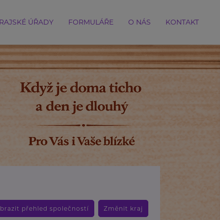
RAJSKÉ ÚŘADY
FORMULÁŘE
O NÁS
KONTAKT
brazit přehled společností
Změnit kraj