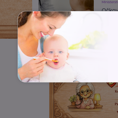
Ministerst
Očková
infek
Bezpečno