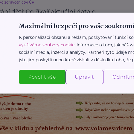
vo zdravotnictví ČR
ní dětí: Co říkají aktuální data o
čních nemocech v Česku
Maximální bezpečí pro vaše soukromí
st
Děti
Prevence, léčba
Zdraví
K personalizaci obsahu a reklam, poskytování funkcí so
využíváme soubory cookie
. Informace o tom, jak náš w
sociální média, inzerci a analýzy. Partneři tyto údaje
Další články
jste jim poskytli nebo které získali v důsledku toho, že p
Povolit vše
Upravit
Odmítn