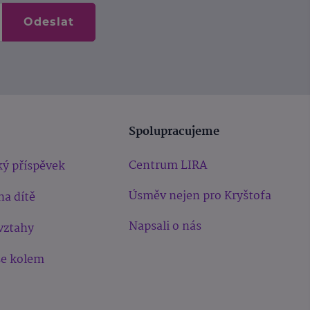
Odeslat
Spolupracujeme
Centrum LIRA
ý příspěvek
Úsměv nejen pro Kryštofa
na dítě
Napsali o nás
vztahy
še kolem