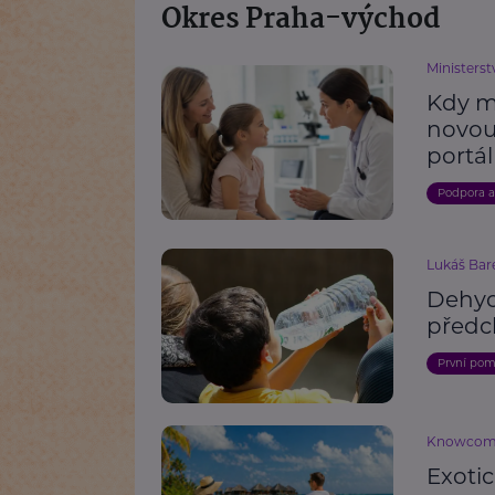
Okres Praha-východ
Ministerst
Kdy m
novou
portál
Podpora 
Lukáš Bar
Dehydr
předc
První po
Knowco
Exoti