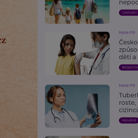
nepod
Cestování
MaVe PR
Česko
způso
dětí a
Bezpečno
MaVe PR
Tuber
roste,
cizinc
Aktuálně