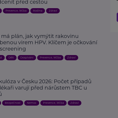
cenit před cestou
Prevence, léčba
Rodina
Zdraví
 má plán, jak vymýtit rakovinu
benou virem HPV. Klíčem je očkování
 screening
st
Děti
Dospívání
Prevence, léčba
Zdraví
kulóza v Česku 2026: Počet případů
 lékaři varují před nárůstem TBC u
ů
Bezpečnost
Nemoc
Prevence, léčba
Zdraví