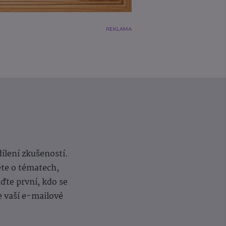
REKLAMA
dílení zkušeností.
ěte o tématech,
te první, kdo se
e vaší e-mailové