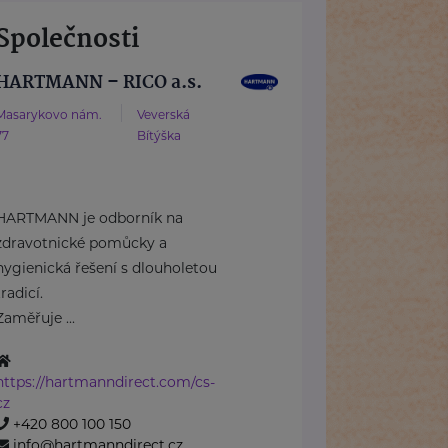
Společnosti
HARTMANN – RICO a.s.
Masarykovo nám.
Veverská
77
Bítýška
HARTMANN je odborník na
zdravotnické pomůcky a
hygienická řešení s dlouholetou
tradicí.
Zaměřuje ...
https://hartmanndirect.com/cs-
cz
+420 800 100 150
info@hartmanndirect.cz