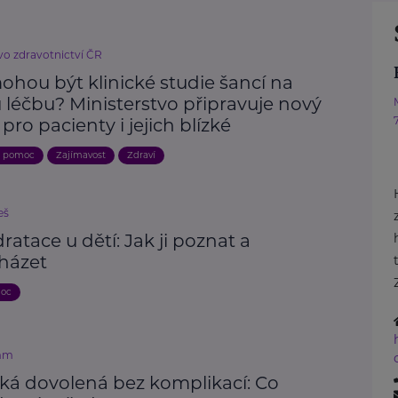
vo zdravotnictví ČR
ohou být klinické studie šancí na
 léčbu? Ministerstvo připravuje nový
 pro pacienty i jejich blízké
a pomoc
Zajímavost
Zdraví
eš
atace u dětí: Jak ji poznat a
házet
moc
mm
cká dovolená bez komplikací: Co