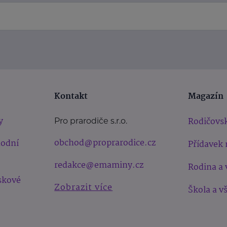
Kontakt
Magazín
y
Rodičovsk
Pro prarodiče s.r.o.
obchod@proprarodice.cz
hodní
Přídavek 
redakce@emaminy.cz
Rodina a 
skové
Zobrazit více
Škola a v