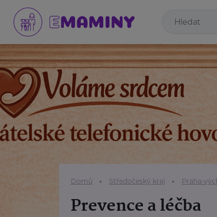
Domů
Středočeský kraj
Praha-výc
Prevence a léčba