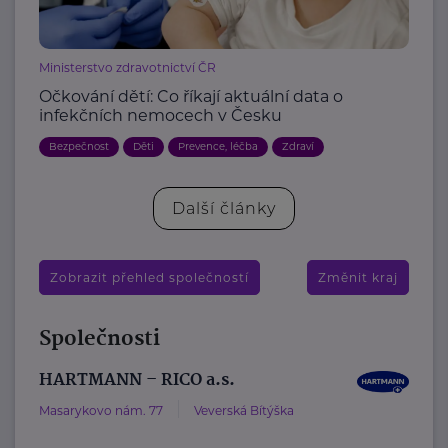
Ministerstvo zdravotnictví ČR
Očkování dětí: Co říkají aktuální data o
infekčních nemocech v Česku
Bezpečnost
Děti
Prevence, léčba
Zdraví
Další články
Zobrazit přehled společností
Změnit kraj
Společnosti
HARTMANN – RICO a.s.
Masarykovo nám. 77
Veverská Bítýška