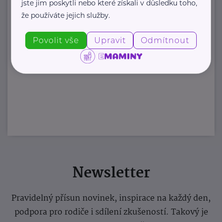
jste jim poskytli nebo které získali v důsledku toho,
že používáte jejich služby.
Povolit vše
Upravit
Odmítnout
Newsletter
Pravidelný přísun novinek, inspirace na každý den,
podpora pro rodiče i sdílení zkušeností. Takový je