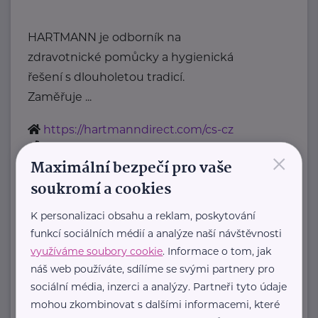
HARTMANN je odborník na
zdravotnické pomůcky a hygienická
řešení s dlouholetou tradicí.
Zaměřuje ...
https://hartmanndirect.com/cs-cz
+420 800 100 150
×
Maximální bezpečí pro vaše
info@hartmanndirect.cz
soukromí a cookies
K personalizaci obsahu a reklam, poskytování
Zobrazit přehled společností
funkcí sociálních médií a analýze naší návštěvnosti
využíváme soubory cookie
. Informace o tom, jak
náš web používáte, sdílíme se svými partnery pro
sociální média, inzerci a analýzy. Partneři tyto údaje
mohou zkombinovat s dalšími informacemi, které