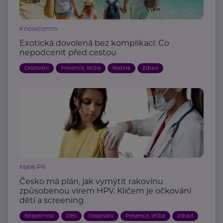
Knowcomm
Exotická dovolená bez komplikací: Co
nepodcenit před cestou
Cestování
Prevence, léčba
Rodina
Zdraví
MaVe PR
Česko má plán, jak vymýtit rakovinu
způsobenou virem HPV. Klíčem je očkování
dětí a screening
Bezpečnost
Děti
Dospívání
Prevence, léčba
Zdraví