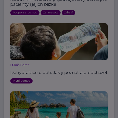
pacienty i jejich blízké
Podpora a pomoc
Zajímavost
Zdraví
Lukáš Bareš
Dehydratace u dětí: Jak ji poznat a předcházet
První pomoc