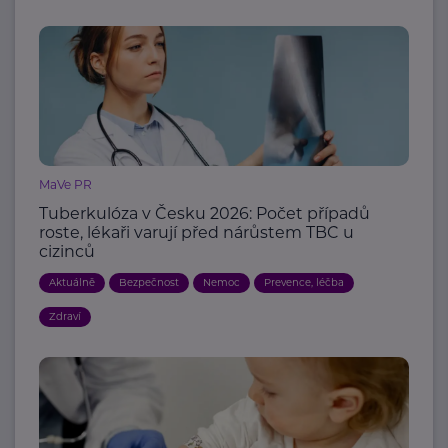
MaVe PR
Tuberkulóza v Česku 2026: Počet případů
roste, lékaři varují před nárůstem TBC u
cizinců
Aktuálně
Bezpečnost
Nemoc
Prevence, léčba
Zdraví