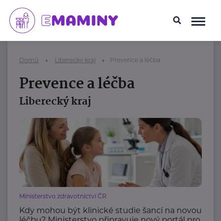
Domů
Liberecký kraj
Prevence a léčba
Prevence a léčba
Liberecký kraj
Ministerstvo zdravotnictví ČR
Kdy mohou být klinické studie šancí na novou
léčbu? Ministerstvo připravuje nový portál pro