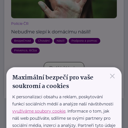
Policie ČR
Nebuďme slepí k domácímu násilí!
Bezpečnost
Chování
Násilí
Podpora a pomoc
Prevence, léčba
Další články
×
Maximální bezpečí pro vaše
soukromí a cookies
K personalizaci obsahu a reklam, poskytování
funkcí sociálních médií a analýze naší návštěvnosti
využíváme soubory cookie
. Informace o tom, jak
Newsletter
náš web používáte, sdílíme se svými partnery pro
sociální média, inzerci a analýzy. Partneři tyto údaje