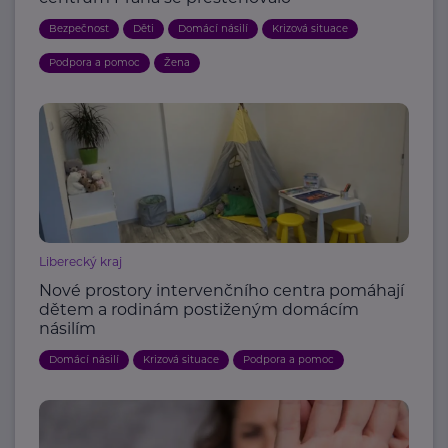
Bezpečnost
Děti
Domácí násilí
Krizová situace
Podpora a pomoc
Žena
Liberecký kraj
Nové prostory intervenčního centra pomáhají
dětem a rodinám postiženým domácím
násilím
Domácí násilí
Krizová situace
Podpora a pomoc