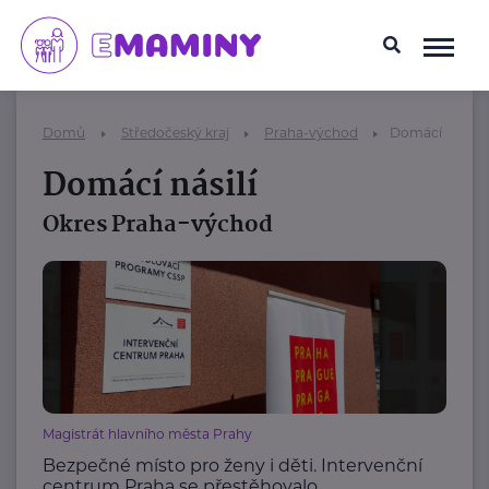
Domů
Středočeský kraj
Praha-východ
Domácí násilí
Domácí násilí
Okres Praha-východ
Magistrát hlavního města Prahy
Bezpečné místo pro ženy i děti. Intervenční
centrum Praha se přestěhovalo