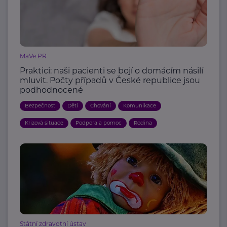
MaVe PR
Praktici: naši pacienti se bojí o domácím násilí
mluvit. Počty případů v České republice jsou
podhodnocené
Bezpečnost
Děti
Chování
Komunikace
Krizová situace
Podpora a pomoc
Rodina
Státní zdravotní ústav