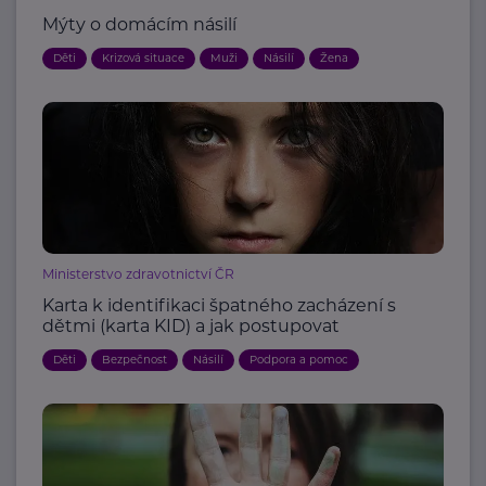
Mýty o domácím násilí
Děti
Krizová situace
Muži
Násilí
Žena
Ministerstvo zdravotnictví ČR
Karta k identifikaci špatného zacházení s
dětmi (karta KID) a jak postupovat
Děti
Bezpečnost
Násilí
Podpora a pomoc