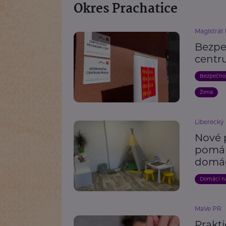
Okres Prachatice
Magistrát
Bezpeč
centr
Bezpečno
Žena
Liberecký 
Nové 
pomáh
domác
Domácí ná
MaVe PR
Prakti