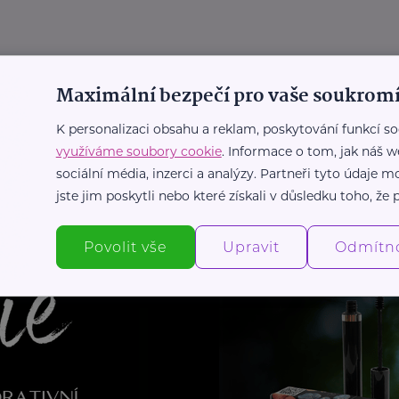
me slepí k domácímu násilí!
Maximální bezpečí pro vaše soukromí
st
Chování
Násilí
Podpora a pomoc
Prevence, léčba
K personalizaci obsahu a reklam, poskytování funkcí so
využíváme soubory cookie
. Informace o tom, jak náš w
sociální média, inzerci a analýzy. Partneři tyto údaje
Další články
jste jim poskytli nebo které získali v důsledku toho, že p
Povolit vše
Upravit
Odmítn