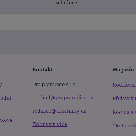
schránce.
Kontakt
Magazín
y
Rodičovsk
Pro prarodiče s.r.o.
obchod@proprarodice.cz
hodní
Přídavek 
redakce@emaminy.cz
Rodina a 
skové
Zobrazit více
Škola a v