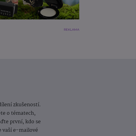
REKLAMA
dílení zkušeností.
ěte o tématech,
te první, kdo se
e vaší e-mailové