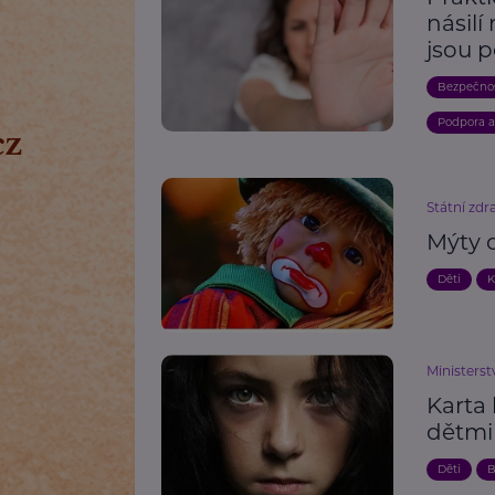
násilí
jsou 
Bezpečno
Podpora 
Státní zdr
Mýty 
Děti
K
Ministerst
Karta 
dětmi 
Děti
B