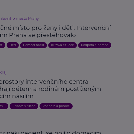
 hlavního města Prahy
né místo pro ženy i děti. Intervenční
um Praha se přestěhovalo
st
Děti
Domácí násilí
Krizová situace
Podpora a pomoc
kraj
prostory intervenčního centra
ají dětem a rodinám postiženým
ím násilím
silí
Krizová situace
Podpora a pomoc
ci: naši pacienti se bojí o domácím