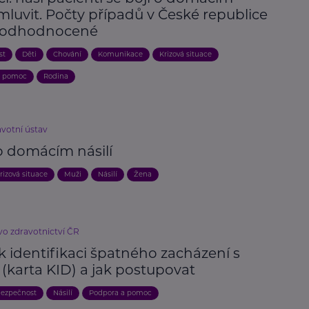
 mluvit. Počty případů v České republice
podhodnocené
st
Děti
Chování
Komunikace
Krizová situace
a pomoc
Rodina
avotní ústav
o domácím násilí
rizová situace
Muži
Násilí
Žena
vo zdravotnictví ČR
k identifikaci špatného zacházení s
(karta KID) a jak postupovat
ezpečnost
Násilí
Podpora a pomoc