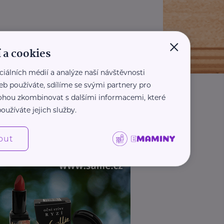
×
 a cookies
ciálních médií a analýze naší návštěvnosti
eb používáte, sdílíme se svými partnery pro
 mohou zkombinovat s dalšími informacemi, které
oužíváte jejich služby.
out