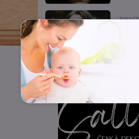
Policie ČR
Nebuď
Bezpečno