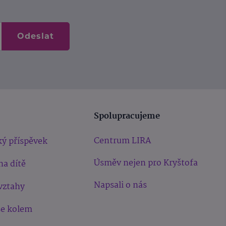
Odeslat
Spolupracujeme
Centrum LIRA
ý příspěvek
Úsměv nejen pro Kryštofa
na dítě
Napsali o nás
vztahy
še kolem