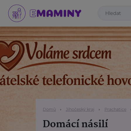
Domů
Jihočeský kraj
Prachatice
Domácí násilí