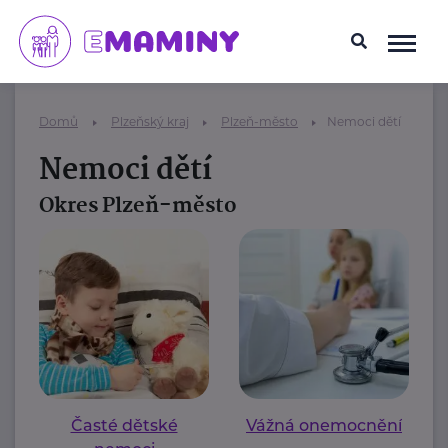
Domů
Plzeňský kraj
Plzeň-město
Nemoci dětí
Nemoci dětí
Okres Plzeň-město
Časté dětské
Vážná onemocnění