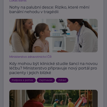
Lukáš Bareš
Nohy na palubní desce: Riziko, které mění
banální nehodu v tragédii
Ministerstvo zdravotnictví ČR
Kdy mohou být klinické studie šancí na novou
léčbu? Ministerstvo připravuje nový portál pro
pacienty i jejich blízké
Podpora a pomoc
Zajímavost
Zdraví