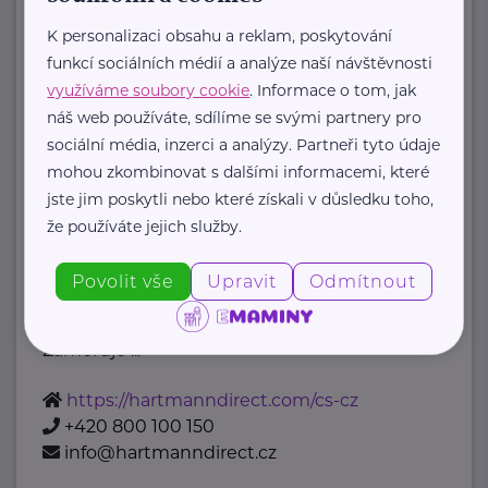
http://dotknisekridel.cz/
+420 792 262 128
K personalizaci obsahu a reklam, poskytování
dotknisekridel@seznam.cz
funkcí sociálních médií a analýze naší návštěvnosti
využíváme soubory cookie
. Informace o tom, jak
náš web používáte, sdílíme se svými partnery pro
HARTMANN – RICO a.s.
sociální média, inzerci a analýzy. Partneři tyto údaje
Masarykovo nám. 77
Veverská Bítýška
mohou zkombinovat s dalšími informacemi, které
jste jim poskytli nebo které získali v důsledku toho,
že používáte jejich služby.
HARTMANN je odborník na
Povolit vše
Upravit
Odmítnout
zdravotnické pomůcky a hygienická
řešení s dlouholetou tradicí.
Zaměřuje ...
https://hartmanndirect.com/cs-cz
+420 800 100 150
info@hartmanndirect.cz