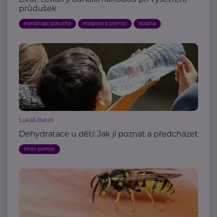
průdušek
Handicap, porucha
Podpora a pomoc
Rodina
Lukáš Bareš
Dehydratace u dětí: Jak ji poznat a předcházet
První pomoc