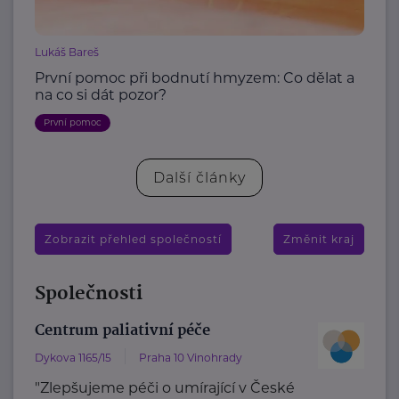
Lukáš Bareš
První pomoc při bodnutí hmyzem: Co dělat a
na co si dát pozor?
První pomoc
Další články
Zobrazit přehled společností
Změnit kraj
Společnosti
Centrum paliativní péče
Dykova 1165/15
Praha 10 Vinohrady
"Zlepšujeme péči o umírající v České