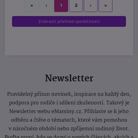
2
›
»
«
‹
1
Zobrazit přehled společností
Newsletter
Pravidelný přísun novinek, inspirace na každý den,
podpora pro rodiče i sdílení zkušeností. Takový je
Newsletter webu eMaminy.cz. Přihlaste se k jeho
odběru a čtěte o tématech, které vám pomohou
v náročném období nebo zpříjemní rodinný život.
Buďte první, kdo se dozví o nových článcích, akcích a