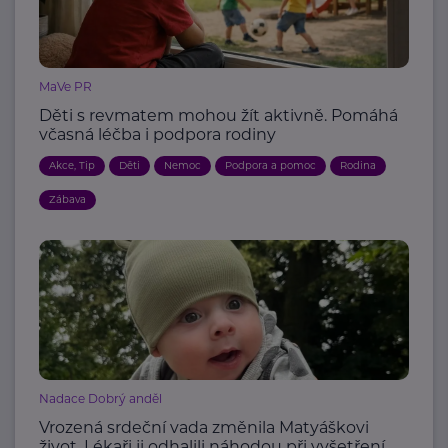
MaVe PR
Děti s revmatem mohou žít aktivně. Pomáhá
včasná léčba i podpora rodiny
Akce, Tip
Děti
Nemoc
Podpora a pomoc
Rodina
Zábava
Nadace Dobrý anděl
Vrozená srdeční vada změnila Matyáškovi
život. Lékaři ji odhalili náhodou při vyšetření