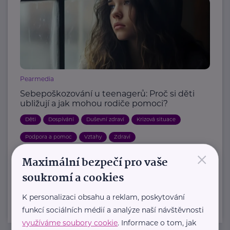
Pearmedia
Sebepoškozování u teenagerů: Proč si děti
ubližují a jak mohou rodiče pomoci?
Děti
Dospívání
Duševní zdraví
Krizová situace
Podpora a pomoc
Vztahy
Zdraví
×
Maximální bezpečí pro vaše
Další články
soukromí a cookies
K personalizaci obsahu a reklam, poskytování
funkcí sociálních médií a analýze naší návštěvnosti
využíváme soubory cookie
. Informace o tom, jak