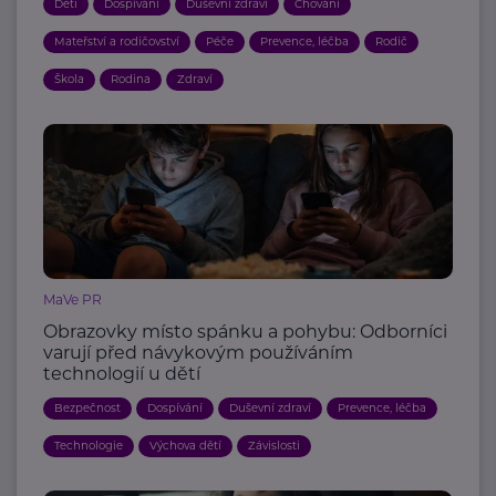
Děti
Dospívání
Duševní zdraví
Chování
Mateřství a rodičovství
Péče
Prevence, léčba
Rodič
Škola
Rodina
Zdraví
MaVe PR
Obrazovky místo spánku a pohybu: Odborníci
varují před návykovým používáním
technologií u dětí
Bezpečnost
Dospívání
Duševní zdraví
Prevence, léčba
Technologie
Výchova dětí
Závislosti