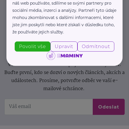
náš web používáte, sdílíme se svými partnery pro
sociální média, inzerci a analýzy. Partneři tyto údaje
Newsletter
mohou zkombinovat s dalšími informacemi, které
jste jim poskytli nebo které získali v důsledku toho,
Pravidelný přísun novinek, inspirace na každý den,
že používáte jejich služby.
podpora pro rodiče i sdílení zkušeností. Takový je
Povolit vše
Upravit
Odmítnout
Newsletter webu eMaminy.cz. Přihlaste se k jeho
odběru a čtěte o tématech, které vám pomohou
v náročném období nebo zpříjemní rodinný život.
Buďte první, kdo se dozví o nových článcích, akcích a
událostech. Prosíme, potvrďte odběr ve vaší e-
mailové schránce.
Odeslat