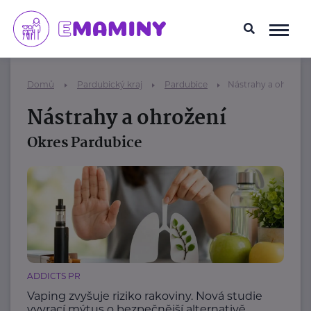
Domů
Pardubický kraj
Pardubice
Nástrahy a ohrožen
Nástrahy a ohrožení
Okres Pardubice
ADDICTS PR
Vaping zvyšuje riziko rakoviny. Nová studie
vyvrací mýtus o bezpečnější alternativě