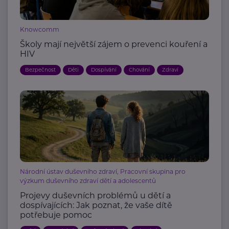
Knowcomm
Školy mají největší zájem o prevenci kouření a
HIV
Bezpečnost
Děti
Dospívání
Chování
Zdraví
Národní ústav duševního zdraví, Pracovní skupina pro
výzkum duševního zdraví dětí a adolescentů
Projevy duševních problémů u dětí a
dospívajících: Jak poznat, že vaše dítě
potřebuje pomoc