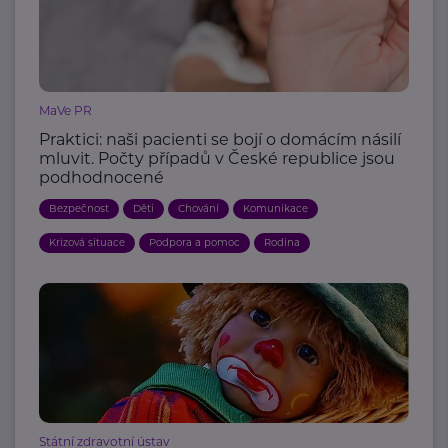
MaVe PR
Praktici: naši pacienti se bojí o domácím násilí
mluvit. Počty případů v České republice jsou
podhodnocené
Bezpečnost
Děti
Chování
Komunikace
Krizová situace
Podpora a pomoc
Rodina
Státní zdravotní ústav