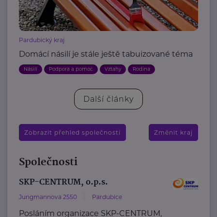
Pardubický kraj
Domácí násilí je stále ještě tabuizované téma
Násilí
Podpora a pomoc
Vztahy
Rodina
Další články
Zobrazit přehled společností
Změnit kraj
Společnosti
SKP-CENTRUM, o.p.s.
Jungmannova 2550
Pardubice
Posláním organizace SKP-CENTRUM,