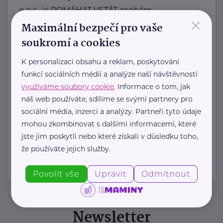
o.p.s., je POMÁHAT VSTÁT osobám
×
v tísni a osobám ohroženým
Maximální bezpečí pro vaše
sociálním vyloučením: ...
soukromí a cookies
www.skp-centrum.cz
K personalizaci obsahu a reklam, poskytování
+420 773 087 585
funkcí sociálních médií a analýze naší návštěvnosti
info@skp-centrum.cz
využíváme soubory cookie
. Informace o tom, jak
náš web používáte, sdílíme se svými partnery pro
sociální média, inzerci a analýzy. Partneři tyto údaje
mohou zkombinovat s dalšími informacemi, které
Zobrazit přehled společností
jste jim poskytli nebo které získali v důsledku toho,
že používáte jejich služby.
Povolit vše
Upravit
Odmítnout
Newsletter