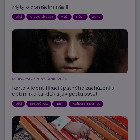
Mýty o domácím násilí
Děti
Krizová situace
Muži
Násilí
Žena
Ministerstvo zdravotnictví ČR
Karta k identifikaci špatného zacházení s
dětmi (karta KID) a jak postupovat
Děti
Bezpečnost
Násilí
Podpora a pomoc