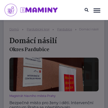
Domů
Pardubický kraj
Pardubice
Domácí násilí
Domácí násilí
Okres Pardubice
Magistrát hlavního města Prahy
Bezpečné místo pro ženy i děti. Intervenční
centrum Praha se přestěhovalo