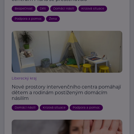
Bezpečnost
Děti
Domácí násilí
Krizová situace
Podpora a pomoc
Žena
Liberecký kraj
Nové prostory intervenčního centra pomáhají
dětem a rodinám postiženým domácím
násilím
Domácí násilí
Krizová situace
Podpora a pomoc