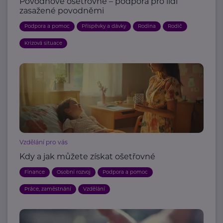
Povodňové ošetřovné – podpora pro lidi
zasažené povodněmi
Podpora a pomoc
Příspěvky a dávky
Rodina
Rodič
Krizová situace
Vzdělání pro vás
Kdy a jak můžete získat ošetřovné
Finance
Osobní rozvoj
Podpora a pomoc
Práce, zaměstnání
Vzdělání