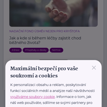
NADAČNÍ FOND ÚSMĚV NEJEN PRO KRYŠTOFA
Jak a kde si během léčby zajistit chod
běžného života?
Zdraví
Příspěvky a dávky
Nemoc
×
Další články
Maximální bezpečí pro vaše
soukromí a cookies
K personalizaci obsahu a reklam, poskytování
funkcí sociálních médií a analýze naší návštěvnosti
využíváme soubory cookie
. Informace o tom, jak
náš web používáte, sdílíme se svými partnery pro