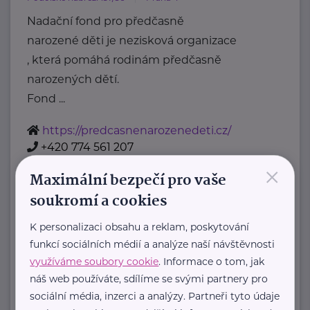
Nadační fond pro předčasně
narozené děti je nezisková organizace
, která pomáhá rodinám předčasně
narozených dětí.
Fond ...
https://predcasnenarozenedeti.cz/
+420 774 561 207
×
petra@predcasnenarozenedeti.cz
Maximální bezpečí pro vaše
soukromí a cookies
Bronzový partner
K personalizaci obsahu a reklam, poskytování
Rodinná síť
funkcí sociálních médií a analýze naší návštěvnosti
Klimentská 1246/1
Praha 1
využíváme soubory cookie
. Informace o tom, jak
náš web používáte, sdílíme se svými partnery pro
Průvodce světem náhradní rodinné
sociální média, inzerci a analýzy. Partneři tyto údaje