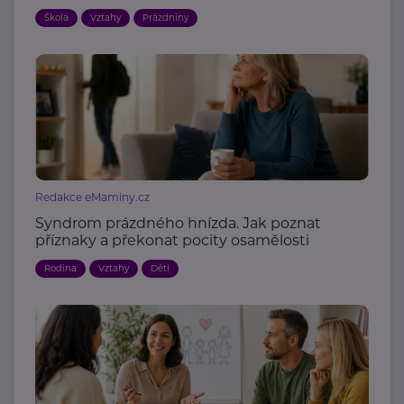
Škola
Vztahy
Prázdniny
Redakce eMaminy.cz
Syndrom prázdného hnízda. Jak poznat
příznaky a překonat pocity osamělosti
Rodina
Vztahy
Děti