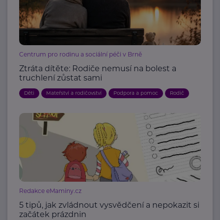
Centrum pro rodinu a sociální péči v Brně
Ztráta dítěte: Rodiče nemusí na bolest a
truchlení zůstat sami
Děti
Mateřství a rodičovství
Podpora a pomoc
Rodič
Redakce eMaminy.cz
5 tipů, jak zvládnout vysvědčení a nepokazit si
začátek prázdnin