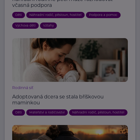
včasná podpora
Děti
Náhradní rodič, pěstoun, hostitel
Podpora a pomoc
Výchova dětí
Vztahy
Rodinná síť
Adoptovaná dcera se stala bříškovou
maminkou
Děti
Mateřství a rodičovství
Náhradní rodič, pěstoun, hostitel