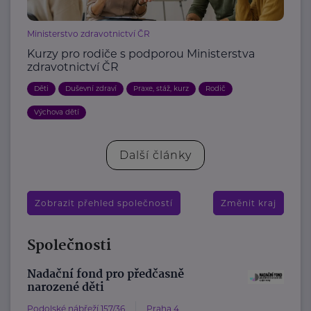
Ministerstvo zdravotnictví ČR
Kurzy pro rodiče s podporou Ministerstva
zdravotnictví ČR
Děti
Duševní zdraví
Praxe, stáž, kurz
Rodič
Výchova dětí
Další články
Zobrazit přehled společností
Změnit kraj
Společnosti
Nadační fond pro předčasně
narozené děti
Podolské nábřeží 157/36
Praha 4