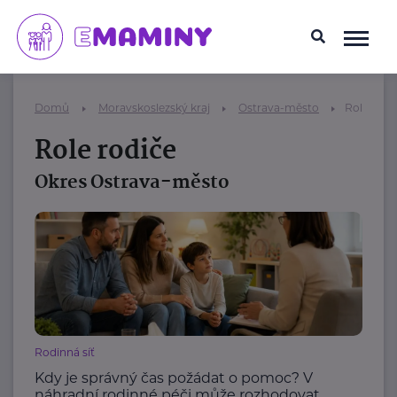
Domů
Moravskoslezský kraj
Ostrava-město
Role rodi
Role rodiče
Okres Ostrava-město
Rodinná síť
Kdy je správný čas požádat o pomoc? V
náhradní rodinné péči může rozhodovat