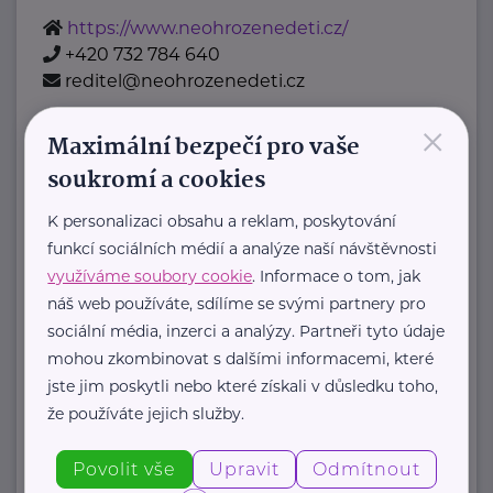
https://www.neohrozenedeti.cz/
+420 732 784 640
reditel@neohrozenedeti.cz
×
Maximální bezpečí pro vaše
Amelie, z.s.
soukromí a cookies
Šaldova
Praha
Amelie od roku 2006 pomáhá žít život
K personalizaci obsahu a reklam, poskytování
funkcí sociálních médií a analýze naší návštěvnosti
s rakovinou:
využíváme soubory cookie
. Informace o tom, jak
náš web používáte, sdílíme se svými partnery pro
poskytujeme
sociální média, inzerci a analýzy. Partneři tyto údaje
psychosociální pomoc
mohou zkombinovat s dalšími informacemi, které
onkologicky nemocným a ...
jste jim poskytli nebo které získali v důsledku toho,
že používáte jejich služby.
https://www.amelie-zs.cz/
+420 739 001 123
Povolit vše
Upravit
Odmítnout
praha@amelie-zs.cz