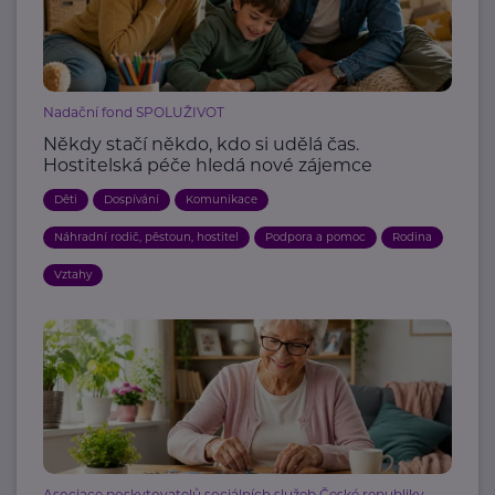
Nadační fond SPOLUŽIVOT
Někdy stačí někdo, kdo si udělá čas.
Hostitelská péče hledá nové zájemce
Děti
Dospívání
Komunikace
Náhradní rodič, pěstoun, hostitel
Podpora a pomoc
Rodina
Vztahy
Asociace poskytovatelů sociálních služeb České republiky