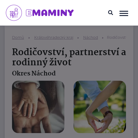
Domů
Královéhradecký kraj
Náchod
Rodičovství, part
Rodičovství, partnerství a
rodinný život
Okres Náchod