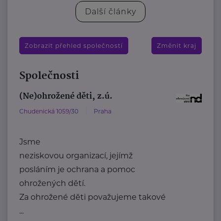
Další články
Zobrazit přehled společností
Změnit kraj
Společnosti
(Ne)ohrožené děti, z.ú.
Chudenická 1059/30
Praha
Jsme
neziskovou organizací, jejímž
posláním je ochrana a pomoc
ohrožených dětí.
Za ohrožené děti považujeme takové
...