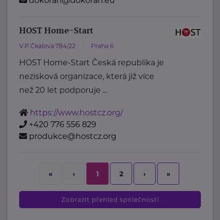
dokoran@dokoran.eu
HOST Home-Start
V.P.Čkalova 784/22
Praha 6
HOST Home-Start Česká republika je
nezisková organizace, která již více
než 20 let podporuje ...
https://www.hostcz.org/
+420 776 556 829
produkce@hostcz.org
2
›
»
«
‹
1
Zobrazit přehled společností