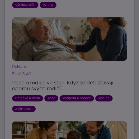
Výchova dětí
Vztahy
Reklama
Zlaté Stáří
Péče o rodiče ve stáří: když se děti stávají
oporou svých rodičů
Babička a děda
Péče
Podpora a pomoc
Rodina
Zajímavost