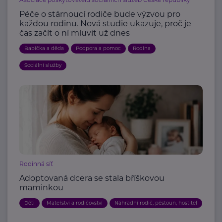
Péče o stárnoucí rodiče bude výzvou pro
každou rodinu. Nová studie ukazuje, proč je
čas začít o ní mluvit už dnes
Babička a děda
Podpora a pomoc
Rodina
Sociální služby
Rodinná síť
Adoptovaná dcera se stala bříškovou
maminkou
Děti
Mateřství a rodičovství
Náhradní rodič, pěstoun, hostitel