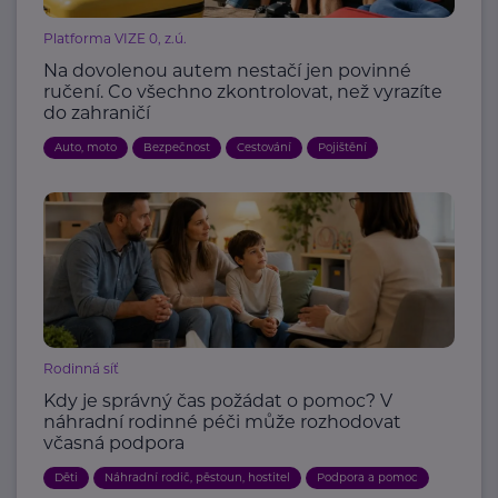
Platforma VIZE 0, z.ú.
Na dovolenou autem nestačí jen povinné
ručení. Co všechno zkontrolovat, než vyrazíte
do zahraničí
Auto, moto
Bezpečnost
Cestování
Pojištění
Rodinná síť
Kdy je správný čas požádat o pomoc? V
náhradní rodinné péči může rozhodovat
včasná podpora
Děti
Náhradní rodič, pěstoun, hostitel
Podpora a pomoc