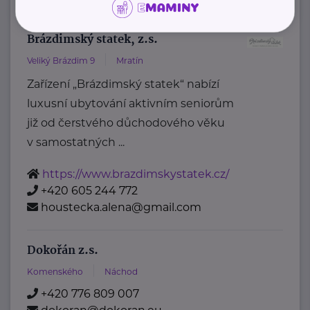
Brázdimský statek, z.s.
Veliký Brázdim 9
Mratín
Zařízení „Brázdimský statek“ nabízí
luxusní ubytování aktivním seniorům
již od čerstvého důchodového věku
v samostatných ...
https://www.brazdimskystatek.cz/
+420 605 244 772
houstecka.alena@gmail.com
Dokořán z.s.
Komenského
Náchod
+420 776 809 007