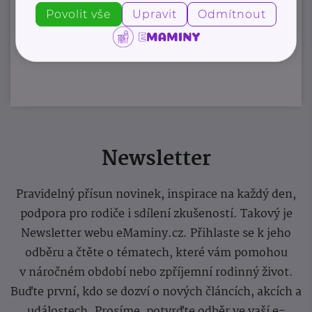
Povolit vše
Upravit
Odmítnout
Zobrazit přehled společností
Newsletter
Pravidelný přísun novinek, inspirace na každý den,
podpora pro rodiče i sdílení zkušeností. Takový je
Newsletter webu eMaminy.cz. Přihlaste se k jeho
odběru a čtěte o tématech, které vám pomohou
v náročném období nebo zpříjemní rodinný život.
Buďte první, kdo se dozví o nových článcích, akcích a
událostech. Prosíme, potvrďte odběr ve vaší e-