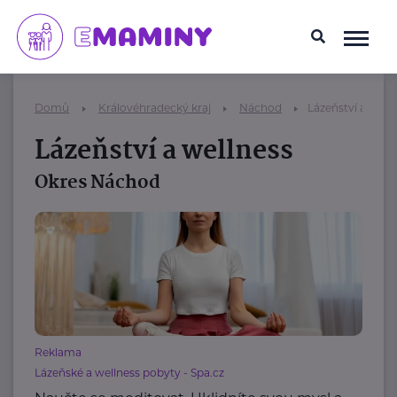
Domů
Královéhradecký kraj
Náchod
Lázeňství a well
Lázeňství a wellness
Okres Náchod
Reklama
Lázeňské a wellness pobyty - Spa.cz