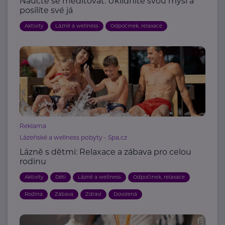
Naučte se meditovat. Uklidníte svou mysl a
posílíte své já
Aktivity
Lázně a wellness
Odpočinek, relaxace
Reklama
Lázeňské a wellness pobyty - Spa.cz
Lázně s dětmi: Relaxace a zábava pro celou
rodinu
Aktivity
Děti
Lázně a wellness
Odpočinek, relaxace
Rodina
Zábava
Zdraví
Dovolená