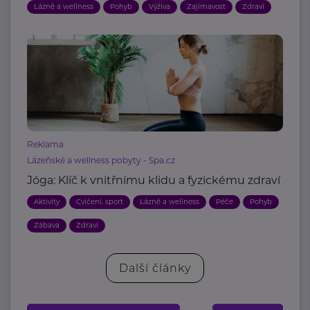
Lázně a wellness
Pohyb
Výživa
Zajímavost
Zdraví
Reklama
Lázeňské a wellness pobyty - Spa.cz
Jóga: Klíč k vnitřnímu klidu a fyzickému zdraví
Aktivity
Cvičení, sport
Lázně a wellness
Péče
Pohyb
Zábava
Zdraví
Další články