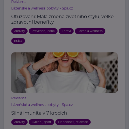
Reklama
Lázeňské a wellness pobyty - Spa.cz
Otužování: Malá změna životního stylu, velké
zdravotní benefity
Aktivity
Prevence, léčba
Zdraví
Lázně a wellness
Krása
Reklama
Lázeňské a wellness pobyty - Spa.cz
Silná imunita v 7 krocích
Aktivity
Cvičení, sport
Odpočinek, relaxace