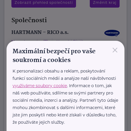
Zobrazit přehled společností
Změnit kraj
Společnosti
HARTMANN – RICO a.s.
Masarykovo nám. 77
Veverská Bítýška
×
Maximální bezpečí pro vaše
soukromí a cookies
HARTMANN je odborník na
K personalizaci obsahu a reklam, poskytování
zdravotnické pomůcky a hygienická
funkcí sociálních médií a analýze naší návštěvnosti
řešení s dlouholetou tradicí.
využíváme soubory cookie
. Informace o tom, jak
Zaměřuje ...
náš web používáte, sdílíme se svými partnery pro
sociální média, inzerci a analýzy. Partneři tyto údaje
https://hartmanndirect.com/cs-cz
mohou zkombinovat s dalšími informacemi, které
+420 800 100 150
jste jim poskytli nebo které získali v důsledku toho,
info@hartmanndirect.cz
že používáte jejich služby.