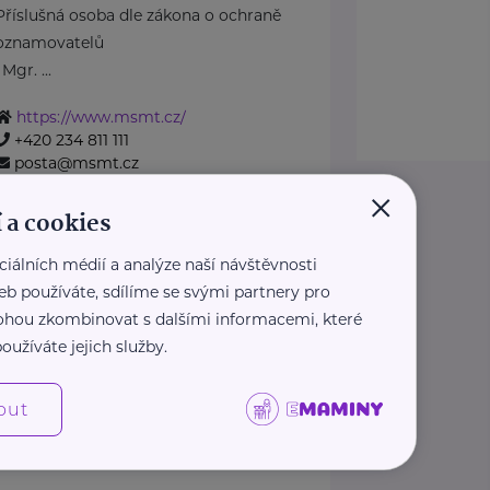
Příslušná osoba dle zákona o ochraně
oznamovatelů
: Mgr. ...
https://www.msmt.cz/
+420 234 811 111
posta@msmt.cz
×
Ministerstvo zahraničních věcí
 a cookies
ČR
ciálních médií a analýze naší návštěvnosti
Loretánské náměstí 5
Praha 1 – Hradčany
eb používáte, sdílíme se svými partnery pro
https://www.mzv.cz/
 mohou zkombinovat s dalšími informacemi, které
+420 222 264 222
oužíváte jejich služby.
2
›
»
«
‹
1
out
Zobrazit přehled společností