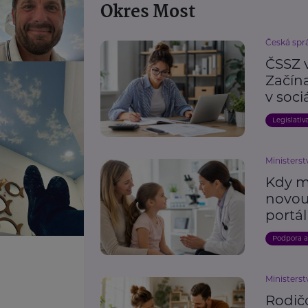
Okres Most
Česká spr
ČSSZ 
Začín
v soc
Legislativ
Ministerst
Kdy m
novou
portál
Podpora 
Ministerst
Rodič