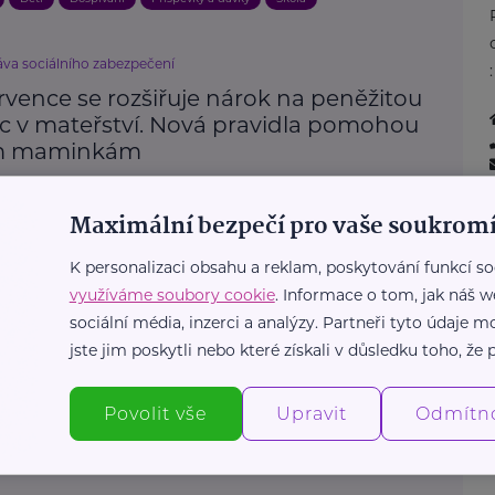
áva sociálního zabezpečení
rvence se rozšiřuje nárok na peněžitou
 v mateřství. Nová pravidla pomohou
ím maminkám
Mateřství a rodičovství
Příspěvky a dávky
Maximální bezpečí pro vaše soukromí
K personalizaci obsahu a reklam, poskytování funkcí so
Další články
využíváme soubory cookie
. Informace o tom, jak náš w
sociální média, inzerci a analýzy. Partneři tyto údaje
jste jim poskytli nebo které získali v důsledku toho, že p
Povolit vše
Upravit
Odmítn