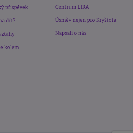
Centrum LIRA
ý příspěvek
Úsměv nejen pro Kryštofa
na dítě
Napsali o nás
vztahy
še kolem