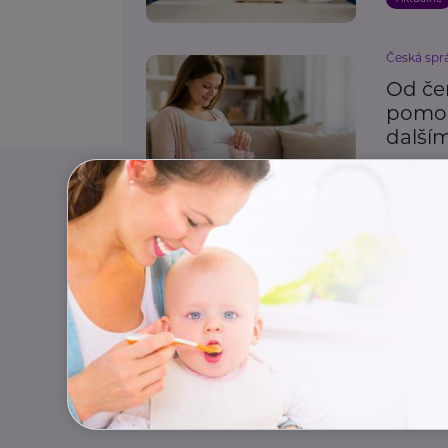
Česká spr
Od če
pomoc
dalš
Finance