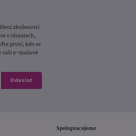
dílení zkušeností.
ěte o tématech,
te první, kdo se
e vaší e-mailové
Odeslat
Spolupracujeme