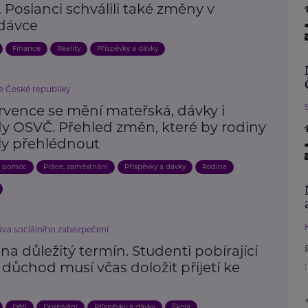
 Poslanci schválili také změny v
dávce
Finance
Reality
Příspěvky a dávky
e České republiky
rvence se mění mateřská, dávky i
y OSVČ. Přehled změn, které by rodiny
y přehlédnout
a pomoc
Práce, zaměstnání
Příspěvky a dávky
Rodina
áva sociálního zabezpečení
na důležitý termín. Studenti pobírající
í důchod musí včas doložit přijetí ke
:
u
Děti
Dospívání
Příspěvky a dávky
Škola