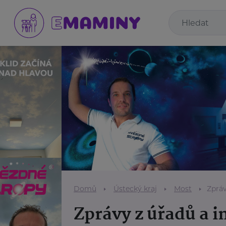
Domů
Ústecký kraj
Most
Zpráv
Zprávy z úřadů a i