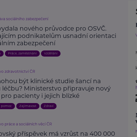
áva sociálního zabezpečení
vydala nového průvodce pro OSVČ.
ajícím podnikatelům usnadní orientaci
iálním zabezpečení
a
Práce, zaměstnání
Vzdělání
vo zdravotnictví ČR
ohou být klinické studie šancí na
 léčbu? Ministerstvo připravuje nový
 pro pacienty i jejich blízké
a pomoc
Zajímavost
Zdraví
vo práce a sociálních věcí ČR
ovský příspěvek má vzrůst na 400 000