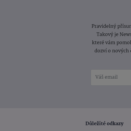
Pravidelný přísun
Takový je News
které vám pomoh
dozví o nových 
Důležité odkazy