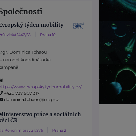
Společnosti
Evropský týden mobility
Vršovická 1442/65
Praha 10
Mgr. Dominica Tchaou
– národní koordinátorka
kampaně
https://www.evropskytydenmobility.cz/
+420 737 907 317
dominica.tchaou@mzp.cz
Ministerstvo práce a sociálních
věcí ČR
Na Poříčním právu 1/376
Praha 2