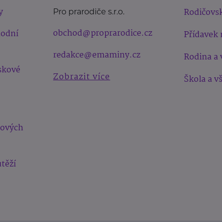
y
Rodičovsk
Pro prarodiče s.r.o.
obchod@proprarodice.cz
hodní
Přídavek 
redakce@emaminy.cz
Rodina a 
skové
Zobrazit více
Škola a v
bových
těží