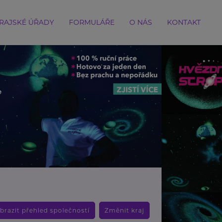
RAJSKÉ ÚŘADY
FORMULÁŘE
O NÁS
KONTAKT
brazit přehled společností
Změnit kraj