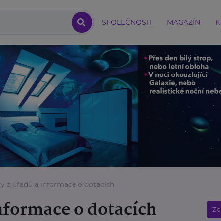
SPOLEČNOSTI
MAGAZÍN
K
y z úřadů a informace o dotacích
nformace o dotacích
Zo