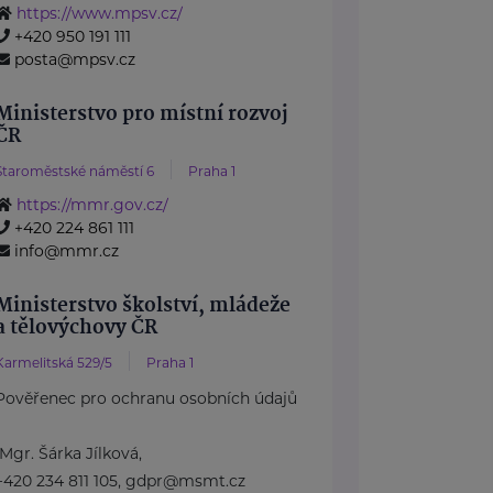
https://www.mpsv.cz/
+420 950 191 111
posta@mpsv.cz
Ministerstvo pro místní rozvoj
ČR
Staroměstské náměstí 6
Praha 1
https://mmr.gov.cz/
+420 224 861 111
info@mmr.cz
Ministerstvo školství, mládeže
a tělovýchovy ČR
Karmelitská 529/5
Praha 1
Pověřenec pro ochranu osobních údajů
Mgr. Šárka Jílková,
+420 234 811 105, gdpr@msmt.cz