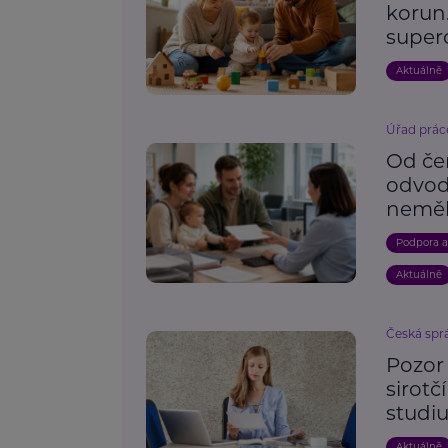
korun.
super
Aktuálně
Úřad prác
Od če
odvod
neměl
Podpora 
Aktuálně
Česká spr
Pozor 
sirotč
studi
Aktuálně