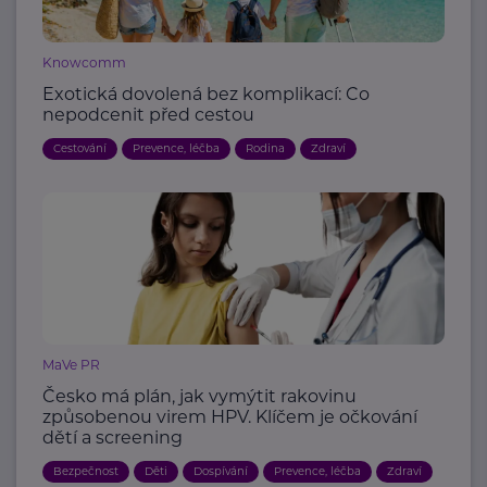
Knowcomm
Exotická dovolená bez komplikací: Co
nepodcenit před cestou
Cestování
Prevence, léčba
Rodina
Zdraví
MaVe PR
Česko má plán, jak vymýtit rakovinu
způsobenou virem HPV. Klíčem je očkování
dětí a screening
Bezpečnost
Děti
Dospívání
Prevence, léčba
Zdraví