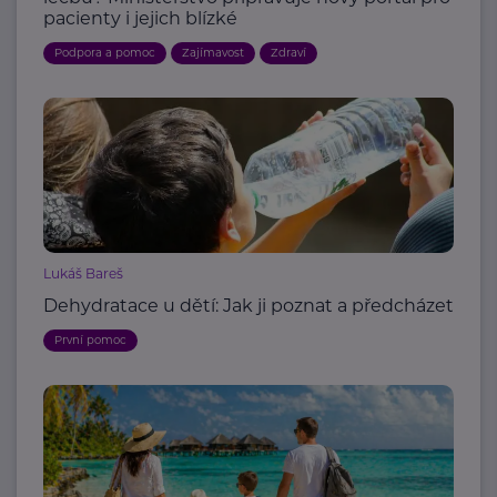
pacienty i jejich blízké
Podpora a pomoc
Zajímavost
Zdraví
Lukáš Bareš
Dehydratace u dětí: Jak ji poznat a předcházet
První pomoc