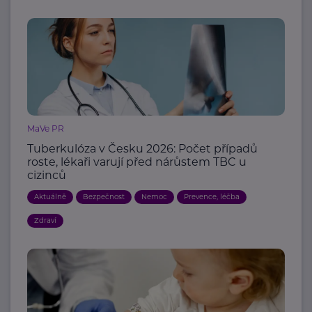
MaVe PR
Tuberkulóza v Česku 2026: Počet případů
roste, lékaři varují před nárůstem TBC u
cizinců
Aktuálně
Bezpečnost
Nemoc
Prevence, léčba
Zdraví