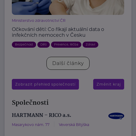
Ministerstvo zdravotnictví ČR
Očkování dětí: Co říkají aktuální data o
infekčních nemocech v Česku
Bezpečnost
Děti
Prevence, léčba
Zdraví
Další články
Zobrazit přehled společností
Změnit kraj
Společnosti
HARTMANN – RICO a.s.
Masarykovo nám. 77
Veverská Bítýška