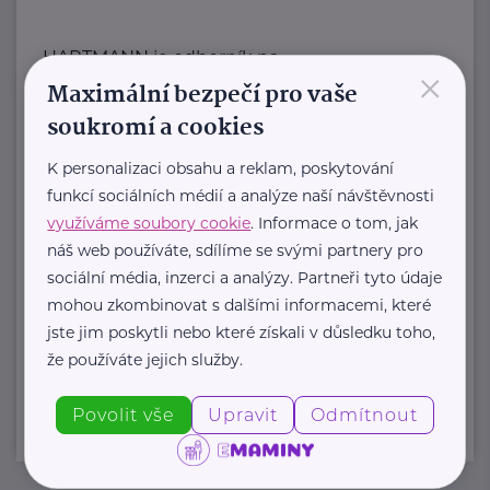
HARTMANN je odborník na
×
Maximální bezpečí pro vaše
zdravotnické pomůcky a hygienická
řešení s dlouholetou tradicí.
soukromí a cookies
Zaměřuje ...
K personalizaci obsahu a reklam, poskytování
funkcí sociálních médií a analýze naší návštěvnosti
https://hartmanndirect.com/cs-cz
využíváme soubory cookie
. Informace o tom, jak
+420 800 100 150
náš web používáte, sdílíme se svými partnery pro
info@hartmanndirect.cz
sociální média, inzerci a analýzy. Partneři tyto údaje
mohou zkombinovat s dalšími informacemi, které
jste jim poskytli nebo které získali v důsledku toho,
Zobrazit přehled společností
že používáte jejich služby.
Povolit vše
Upravit
Odmítnout