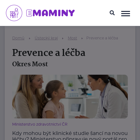
Domů
Ústecký kraj
Most
Prevence a léčba
Prevence a léčba
Okres Most
Ministerstvo zdravotnictví ČR
Kdy mohou být klinické studie šancí na novou
léčbu? Ministerstvo připravuje nový portál pro